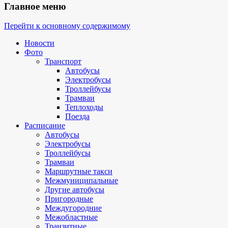
Главное меню
Перейти к основному содержимому
Новости
Фото
Транспорт
Автобусы
Электробусы
Троллейбусы
Трамваи
Теплоходы
Поезда
Расписание
Автобусы
Электробусы
Троллейбусы
Трамваи
Маршрутные такси
Межмуниципальные
Другие автобусы
Пригородные
Междугородние
Межобластные
Транзитные