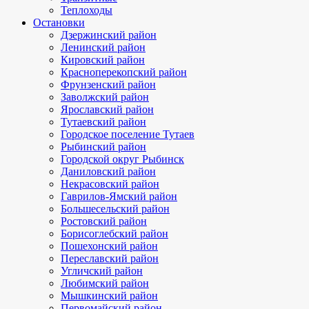
Теплоходы
Остановки
Дзержинский район
Ленинский район
Кировский район
Красноперекопский район
Фрунзенский район
Заволжский район
Ярославский район
Тутаевский район
Городское поселение Тутаев
Рыбинский район
Городской округ Рыбинск
Даниловский район
Некрасовский район
Гаврилов-Ямский район
Большесельский район
Ростовский район
Борисоглебский район
Пошехонский район
Переславский район
Угличский район
Любимский район
Мышкинский район
Первомайский район