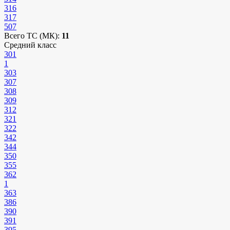
316
317
507
Всего ТС (МК):
11
Средний класс
301
1
303
307
308
309
312
321
322
342
344
350
355
362
1
363
386
390
391
395