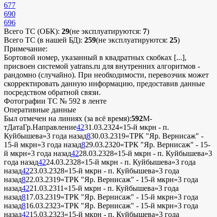
677
690
696
Всего ТС (ОБК):
29
(не эксплуатируются:
7
)
Всего ТС (в нашей БД):
259
(не эксплуатируются:
25
)
Примечание:
Бортовой номер, указанный в квадратных скобках [...],
присвоен системой yatrans.ru для внутренних алгоритмов -
рандомно (случайно). При необходимости, перевозчик может
скорректировать данную информацию, предоставив данные
посредством обратной связи.
Фотографии ТС № 592 в ленте
Оперативные данные
Был отмечен на линиях (за всё время):
592
М-
т
Дата
Гр.
Направление
42
31.03.23
24
«15-й мкрн - п.
Куйбышева»
3 года назад
8
30.03.23
19
«ТРК "Яр. Вернисаж" -
15-й мкрн»
3 года назад
8
29.03.23
20
«ТРК "Яр. Вернисаж" - 15-
й мкрн»
3 года назад
42
28.03.23
28
«15-й мкрн - п. Куйбышева»
3
года назад
42
24.03.23
28
«15-й мкрн - п. Куйбышева»
3 года
назад
42
23.03.23
28
«15-й мкрн - п. Куйбышева»
3 года
назад
8
22.03.23
19
«ТРК "Яр. Вернисаж" - 15-й мкрн»
3 года
назад
42
21.03.23
11
«15-й мкрн - п. Куйбышева»
3 года
назад
8
17.03.23
19
«ТРК "Яр. Вернисаж" - 15-й мкрн»
3 года
назад
8
16.03.23
23
«ТРК "Яр. Вернисаж" - 15-й мкрн»
3 года
назад
42
15.03.23
23
«15-й мкрн - п. Куйбышева»
3 года