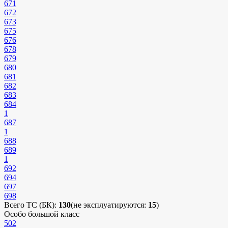
671
672
673
675
676
678
679
680
681
682
683
684
1
687
1
688
689
1
692
694
697
698
Всего ТС (БК):
130
(не эксплуатируются:
15
)
Особо большой класс
502