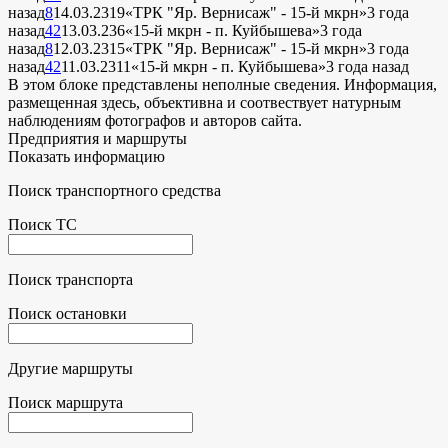
назад
8
14.03.23
19
«ТРК "Яр. Вернисаж" - 15-й мкрн»
3 года
назад
42
13.03.23
6
«15-й мкрн - п. Куйбышева»
3 года
назад
8
12.03.23
15
«ТРК "Яр. Вернисаж" - 15-й мкрн»
3 года
назад
42
11.03.23
11
«15-й мкрн - п. Куйбышева»
3 года назад
В этом блоке представлены неполные сведения. Информация,
размещенная здесь, объективна и соотвествует натурным
наблюдениям фотографов и авторов сайта.
Предприятия и маршруты
Показать информацию
Поиск транспортного средства
Поиск ТС
Поиск транспорта
Поиск остановки
Другие маршруты
Поиск маршрута