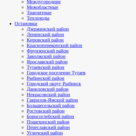
Междугородние
Межобластные
Транзитные
Теплоходы
Остановки
Дзержинский район
Ленинский район
Кировский район
Красноперекопский район
Фрунзенский район
Заволжский район
Ярославский район
Тутаевский район
Городское поселение Тутаев
Рыбинский район
Городской округ Рыбинск
Даниловский район
Некрасовский район
Гаврилов-Ямский район
Большесельский район
Ростовский район
Борисоглебский район
Пошехонский район
Переславский район
Угличский район