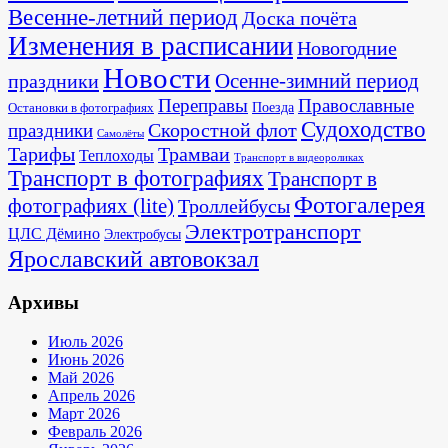
Весенне-летний период
Доска почёта
Изменения в расписании
Новогодние
Новости
Осенне-зимний период
праздники
Переправы
Православные
Поезда
Остановки в фотографиях
Судоходство
Скоростной флот
праздники
Самолёты
Тарифы
Трамваи
Теплоходы
Транспорт в видеороликах
Транспорт в фотографиях
Транспорт в
Фотогалерея
фотографиях (lite)
Троллейбусы
Электротранспорт
ЦЛС Дёмино
Электробусы
Ярославский автовокзал
Архивы
Июль 2026
Июнь 2026
Май 2026
Апрель 2026
Март 2026
Февраль 2026