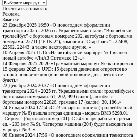
Посчитать стоимость
Реклама
Заметки
23 Декабря 2025 16:50
«О новогоднем оформлении
транспорта 2025 - 2026 гг. Украшенными стали: "Волшебный
троллейбус" с бортовым номерам: 202, автобусы с бортовыми
номерами: 22711 ("ЯТК-2"), компании "СтарТранс" - 22408,
22502, 22443, а также некоторые другие..»
10 Апреля 2025 11:16
«На автобусный маршрут № 1 вышел
новый автобус «ЛиАЗ Ситимакс 12»..»
14 Февраля 2025 20:20
«Трамвайный маршрут № 6к откроется
15 февраля 2025 г. UPD: 15 февраля движение откроется во
второй половине дня (в первой половине дня - рейсов не
будет).»
22 Декабря 2024 20:37
«О новогоднем оформлении
транспорта 2024 - 2025 гг. Украшенными стали: троллейбусы с
бортовыми номерами: 61, 202, 999 (салон), автобус с
бортовым номером 22026, трамваи: 17 (салон), 30, 186..»
24 Января 2024 17:54
«С 23 января на линию (троллейбусный
маршрут № 8) вышла вторая единица - модель ВМЗ 5298.01
"Сириус" (бортовой номер 201). С 24 января работает третья
ед. - 203 (м-т № 9). Четвертая машина (204) будет выходить на
маршрут № 3..»
08 Января 2024 17:56
«О новогоднем оформлении транспорта