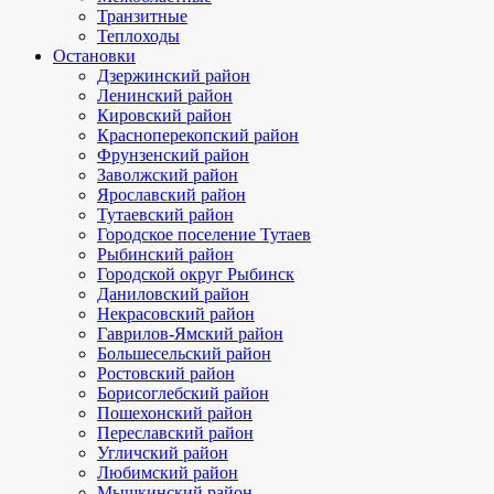
Транзитные
Теплоходы
Остановки
Дзержинский район
Ленинский район
Кировский район
Красноперекопский район
Фрунзенский район
Заволжский район
Ярославский район
Тутаевский район
Городское поселение Тутаев
Рыбинский район
Городской округ Рыбинск
Даниловский район
Некрасовский район
Гаврилов-Ямский район
Большесельский район
Ростовский район
Борисоглебский район
Пошехонский район
Переславский район
Угличский район
Любимский район
Мышкинский район