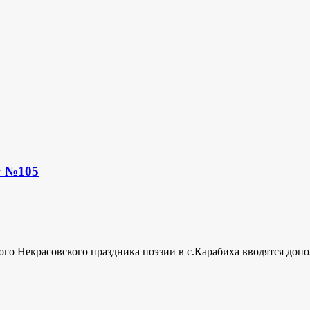
у №105
кого Некрасовского праздника поэзии в с.Карабиха вводятся до