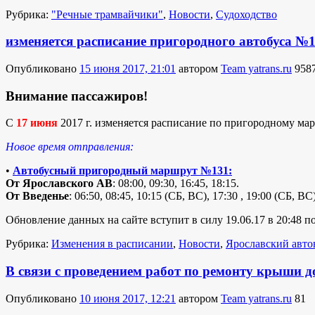
Рубрика:
"Речные трамвайчики"
,
Новости
,
Судоходство
изменяется расписание пригородного автобуса №
Опубликовано
15 июня 2017, 21:01
автором
Team yatrans.ru
958
Внимание пассажиров!
С
17 июня
2017 г. изменяется расписание по пригородному ма
Новое время отправления:
•
Автобусный пригородный маршрут №131:
От Ярославского АВ
: 08:00, 09:30, 16:45, 18:15.
От Введенье
: 06:50, 08:45, 10:15 (СБ, ВС), 17:30 , 19:00 (СБ, ВС)
Обновление данных на сайте вступит в силу 19.06.17 в 20:48 п
Рубрика:
Изменения в расписании
,
Новости
,
Ярославский авто
В связи с проведением работ по ремонту крыши д
Опубликовано
10 июня 2017, 12:21
автором
Team yatrans.ru
81