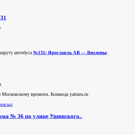
131
7
ршруту автобуса
№131: Ярославль АВ — Введенье
.
.
о Московскому времени. Команда yatrans.ru
вокзал
ома № 36 по улице Ушинского..