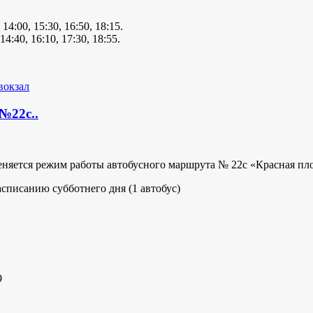
, 14:00, 15:30, 16:50, 18:15.
 14:40, 16:10, 17:30, 18:55.
вокзал
№22с..
меняется режим работы автобусного маршрута № 22с «Красная п
асписанию субботнего дня (1 автобус)
9