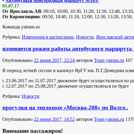
•
Автобусный пригородный маршрут №105:
01.07.17
От Ярославль АВ
: 09:10, 10:00, 10:30, 11:20, 11:50, 12:40, 13:10
От Кормилицино
: 09:50, 10:40, 11:10, 12:00, 12:30, 13:20, 13:50,
Команда yatrans.ru
Рубрика:
Изменения в расписании
,
Новости
,
Ярославский авто
изменяется режим работы автобусного маршрута 
Опубликовано
22 июня 2017, 22:24
автором
Team yatrans.ru
107
В период летней сессии и каникул ЯрГУ им. П.Г.Демидова из
с 23.06.2017 по 11.07.2017 движение будет осуществляться по р
с 12.07.2017 по 25.08.2017 движение осуществляться не будет
Рубрика:
Новости
прогулки на теплоходе «Москва-208» по Волге..
Опубликовано
22 июня 2017, 14:52
автором
Team yatrans.ru
137
Внимание пассажиров!