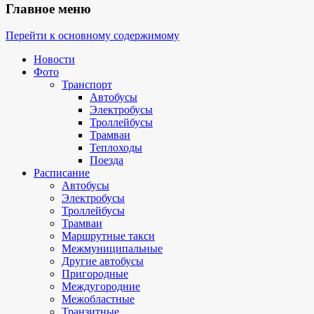
Главное меню
Перейти к основному содержимому
Новости
Фото
Транспорт
Автобусы
Электробусы
Троллейбусы
Трамваи
Теплоходы
Поезда
Расписание
Автобусы
Электробусы
Троллейбусы
Трамваи
Маршрутные такси
Межмуниципальные
Другие автобусы
Пригородные
Междугородние
Межобластные
Транзитные