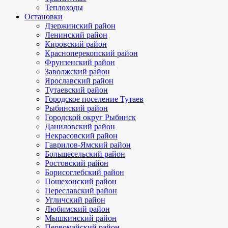
Теплоходы
Остановки
Дзержинский район
Ленинский район
Кировский район
Красноперекопский район
Фрунзенский район
Заволжский район
Ярославский район
Тутаевский район
Городское поселение Тутаев
Рыбинский район
Городской округ Рыбинск
Даниловский район
Некрасовский район
Гаврилов-Ямский район
Большесельский район
Ростовский район
Борисоглебский район
Пошехонский район
Переславский район
Угличский район
Любимский район
Мышкинский район
Первомайский район