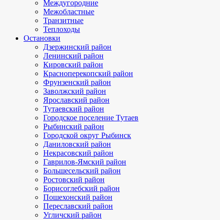
Междугородние
Межобластные
Транзитные
Теплоходы
Остановки
Дзержинский район
Ленинский район
Кировский район
Красноперекопский район
Фрунзенский район
Заволжский район
Ярославский район
Тутаевский район
Городское поселение Тутаев
Рыбинский район
Городской округ Рыбинск
Даниловский район
Некрасовский район
Гаврилов-Ямский район
Большесельский район
Ростовский район
Борисоглебский район
Пошехонский район
Переславский район
Угличский район