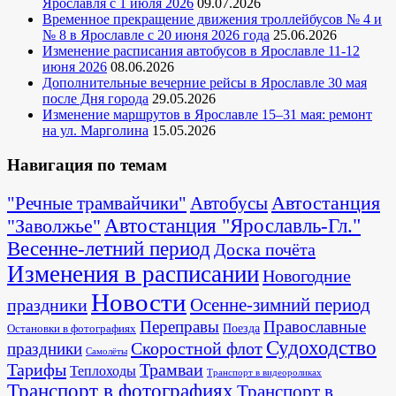
Ярославля с 1 июля 2026
09.07.2026
Временное прекращение движения троллейбусов № 4 и
№ 8 в Ярославле с 20 июня 2026 года
25.06.2026
Изменение расписания автобусов в Ярославле 11-12
июня 2026
08.06.2026
Дополнительные вечерние рейсы в Ярославле 30 мая
после Дня города
29.05.2026
Изменение маршрутов в Ярославле 15–31 мая: ремонт
на ул. Марголина
15.05.2026
Навигация по темам
Автостанция
"Речные трамвайчики"
Автобусы
"Заволжье"
Автостанция "Ярославль-Гл."
Весенне-летний период
Доска почёта
Изменения в расписании
Новогодние
Новости
Осенне-зимний период
праздники
Переправы
Православные
Поезда
Остановки в фотографиях
Судоходство
Скоростной флот
праздники
Самолёты
Тарифы
Трамваи
Теплоходы
Транспорт в видеороликах
Транспорт в фотографиях
Транспорт в