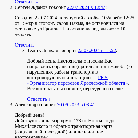
Ответить
↓
Сергей Жданов
говорит
22.07.2024 в 12:47
:
Сегодня, 22.07.2024 полупустой автобус 102а рейс 12:25
от 15мкр в сторону садов Пахма, не остановился на
остановке ул Громова. На остановке ждали около 10
человек.
Ответить
↓
Team yatrans.ru
говорит
22.07.2024 в 15:52
:
Добрый день. Настоятельно просим Вас
направлять обращения (претензии или жалобы) о
нарушениях работы транспорта в
контролирующую инстанцию —
ГКУ
«Организатор перевозок Ярославской области»
.
Все контакты вы найдете, перейдя по ссылке.
Ответить
↓
Александр
говорит
30.09.2023 в 08:41
:
Добрый день!
Действуют ли на маршруте 178 от Норского до
Михайловского и обратно транспортная карта
(социальный проездной) или пенсионное
удостоверение?