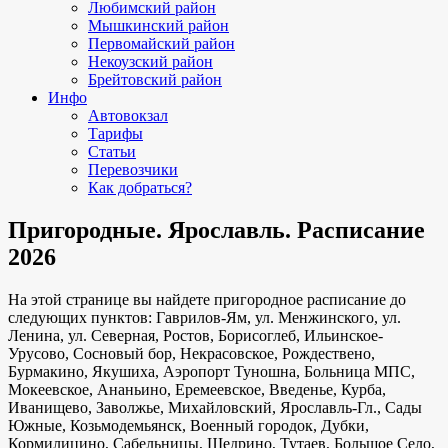
Любимский район
Мышкинский район
Первомайский район
Некоузский район
Брейтовский район
Инфо
Автовокзал
Тарифы
Статьи
Перевозчики
Как добраться?
Пригородные. Ярославль. Расписание
2026
На этой странице вы найдете пригородное расписание до
следующих пунктов: Гаврилов-Ям, ул. Менжинского, ул.
Ленина, ул. Северная, Ростов, Борисоглеб, Ильинское-
Урусово, Сосновый бор, Некрасовское, Рождествено,
Бурмакино, Якушиха, Аэропорт Туношна, Больница МПС,
Мокеевское, Ананьино, Еремеевское, Введенье, Курба,
Иванищево, Заволжье, Михайловский, Ярославль-Гл., Сады
Южные, Козьмодемьянск, Военный городок, Дубки,
Кормилицино, Сабельницы, Щедрино, Тутаев, Большое Село,