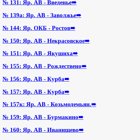
№ 131: Яр. АВ - Введенье
➠
№ 139а: Яр. АВ - Заволжье
➠
№ 144: Яр. ОКБ - Ростов
➠
№ 150: Яр. АВ - Некрасовское
➠
№ 151: Яр. АВ - Якушиха
➠
№ 155: Яр. АВ - Рождествено
➠
№ 156: Яр. АВ - Курба
➠
№ 157: Яр. АВ - Курба
➠
№ 157к: Яр. АВ - Козьмодемьян.
➠
№ 159: Яр. АВ - Бурмакино
➠
№ 160: Яр. АВ - Иванищево
➠