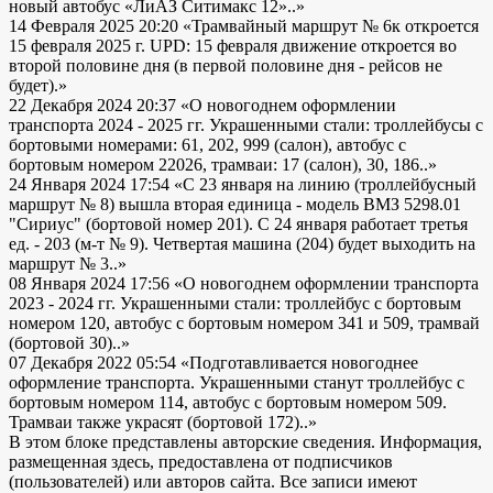
новый автобус «ЛиАЗ Ситимакс 12»..»
14 Февраля 2025 20:20
«Трамвайный маршрут № 6к откроется
15 февраля 2025 г. UPD: 15 февраля движение откроется во
второй половине дня (в первой половине дня - рейсов не
будет).»
22 Декабря 2024 20:37
«О новогоднем оформлении
транспорта 2024 - 2025 гг. Украшенными стали: троллейбусы с
бортовыми номерами: 61, 202, 999 (салон), автобус с
бортовым номером 22026, трамваи: 17 (салон), 30, 186..»
24 Января 2024 17:54
«С 23 января на линию (троллейбусный
маршрут № 8) вышла вторая единица - модель ВМЗ 5298.01
"Сириус" (бортовой номер 201). С 24 января работает третья
ед. - 203 (м-т № 9). Четвертая машина (204) будет выходить на
маршрут № 3..»
08 Января 2024 17:56
«О новогоднем оформлении транспорта
2023 - 2024 гг. Украшенными стали: троллейбус с бортовым
номером 120, автобус с бортовым номером 341 и 509, трамвай
(бортовой 30)..»
07 Декабря 2022 05:54
«Подготавливается новогоднее
оформление транспорта. Украшенными станут троллейбус с
бортовым номером 114, автобус с бортовым номером 509.
Трамваи также украсят (бортовой 172)..»
В этом блоке представлены авторские сведения. Информация,
размещенная здесь, предоставлена от подписчиков
(пользователей) или авторов сайта. Все записи имеют