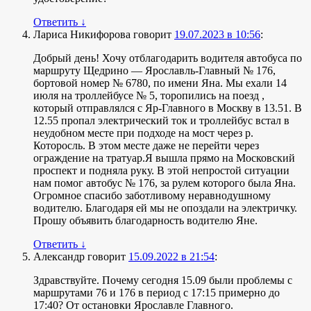
Ответить
↓
Лариса Никифорова
говорит
19.07.2023 в 10:56
:
Добрый день! Хочу отблагодарить водителя автобуса по
маршруту Щедрино — Ярославль-Главный № 176,
бортовой номер № 6780, по имени Яна. Мы ехали 14
июля на троллейбусе № 5, торопились на поезд ,
который отправлялся с Яр-Главного в Москву в 13.51. В
12.55 пропал электрический ток и троллейбус встал в
неудобном месте при подходе на мост через р.
Которосль. В этом месте даже не перейти через
ограждение на тратуар.Я вышла прямо на Московский
проспект и подняла руку. В этой непростой ситуации
нам помог автобус № 176, за рулем которого была Яна.
Огромное спасибо заботливому неравнодушному
водителю. Благодаря ей мы не опоздали на электричку.
Прошу объявить благодарность водителю Яне.
Ответить
↓
Александр
говорит
15.09.2022 в 21:54
:
Здравствуйте. Почему сегодня 15.09 были проблемы с
маршрутами 76 и 176 в период с 17:15 примерно до
17:40? От остановки Ярославле Главного.