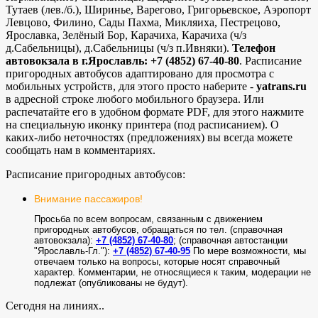
Тутаев (лев./б.), Ширинье, Варегово, Григорьевское, Аэропорт
Левцово, Филино, Сады Пахма, Микляиха, Пестрецово,
Ярославка, Зелёный Бор, Карачиха, Карачиха (ч/з
д.Сабельницы), д.Сабельницы (ч/з п.Ивняки).
Телефон
автовокзала в г.Ярославль: +7 (4852) 67-40-80
. Расписание
пригородных автобусов адаптировано для просмотра с
мобильных устройств, для этого просто наберите -
yatrans.ru
в адресной строке любого мобильного браузера. Или
распечатайте его в удобном формате PDF, для этого нажмите
на специальную иконку принтера (под расписанием). О
каких-либо неточностях (предложениях) вы всегда можете
сообщать нам в комментариях.
Расписание пригородных автобусов:
Внимание пассажиров!
Просьба по всем вопросам, связанным с движением
пригородных автобусов, обращаться по тел. (справочная
автовокзала):
+7 (4852) 67-40-80
; (справочная автостанции
"Ярославль-Гл."):
+7 (4852) 67-40-95
По мере возможности, мы
отвечаем только на вопросы, которые носят справочный
характер. Комментарии, не относящиеся к таким, модерации не
подлежат (опубликованы не будут).
Сегодня на линиях..