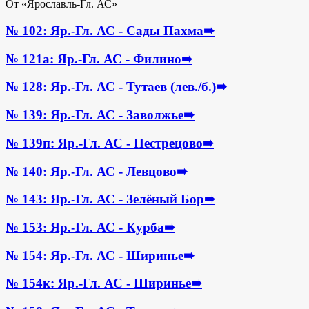
От «Ярославль-Гл. АС»
№ 102: Яр.-Гл. АС - Сады Пахма
➠
№ 121а: Яр.-Гл. АС - Филино
➠
№ 128: Яр.-Гл. АС - Тутаев (лев./б.)
➠
№ 139: Яр.-Гл. АС - Заволжье
➠
№ 139п: Яр.-Гл. АС - Пестрецово
➠
№ 140: Яр.-Гл. АС - Левцово
➠
№ 143: Яр.-Гл. АС - Зелёный Бор
➠
№ 153: Яр.-Гл. АС - Курба
➠
№ 154: Яр.-Гл. АС - Ширинье
➠
№ 154к: Яр.-Гл. АС - Ширинье
➠