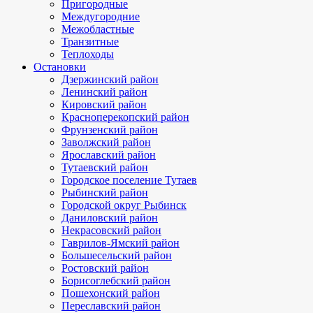
Пригородные
Междугородние
Межобластные
Транзитные
Теплоходы
Остановки
Дзержинский район
Ленинский район
Кировский район
Красноперекопский район
Фрунзенский район
Заволжский район
Ярославский район
Тутаевский район
Городское поселение Тутаев
Рыбинский район
Городской округ Рыбинск
Даниловский район
Некрасовский район
Гаврилов-Ямский район
Большесельский район
Ростовский район
Борисоглебский район
Пошехонский район
Переславский район