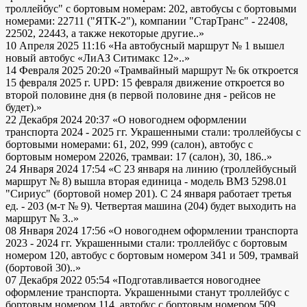
троллейбус" с бортовым номерам: 202, автобусы с бортовыми
номерами: 22711 ("ЯТК-2"), компании "СтарТранс" - 22408,
22502, 22443, а также некоторые другие..»
10 Апреля 2025 11:16
«На автобусный маршрут № 1 вышел
новый автобус «ЛиАЗ Ситимакс 12»..»
14 Февраля 2025 20:20
«Трамвайный маршрут № 6к откроется
15 февраля 2025 г. UPD: 15 февраля движение откроется во
второй половине дня (в первой половине дня - рейсов не
будет).»
22 Декабря 2024 20:37
«О новогоднем оформлении
транспорта 2024 - 2025 гг. Украшенными стали: троллейбусы с
бортовыми номерами: 61, 202, 999 (салон), автобус с
бортовым номером 22026, трамваи: 17 (салон), 30, 186..»
24 Января 2024 17:54
«С 23 января на линию (троллейбусный
маршрут № 8) вышла вторая единица - модель ВМЗ 5298.01
"Сириус" (бортовой номер 201). С 24 января работает третья
ед. - 203 (м-т № 9). Четвертая машина (204) будет выходить на
маршрут № 3..»
08 Января 2024 17:56
«О новогоднем оформлении транспорта
2023 - 2024 гг. Украшенными стали: троллейбус с бортовым
номером 120, автобус с бортовым номером 341 и 509, трамвай
(бортовой 30)..»
07 Декабря 2022 05:54
«Подготавливается новогоднее
оформление транспорта. Украшенными станут троллейбус с
бортовым номером 114, автобус с бортовым номером 509.