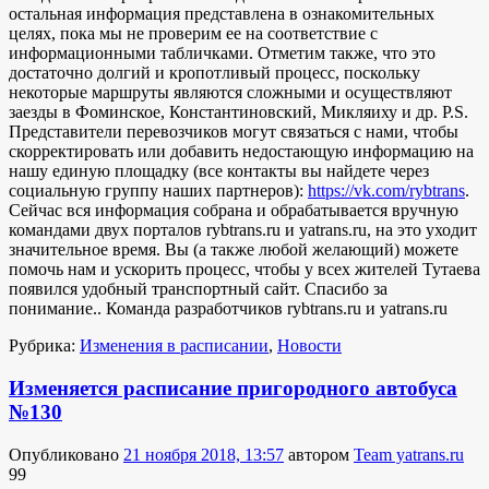
остальная информация представлена в ознакомительных
целях, пока мы не проверим ее на соответствие с
информационными табличками. Отметим также, что это
достаточно долгий и кропотливый процесс, поскольку
некоторые маршруты являются сложными и осуществляют
заезды в Фоминское, Константиновский, Микляиху и др. P.S.
Представители перевозчиков могут связаться с нами, чтобы
скорректировать или добавить недостающую информацию на
нашу единую площадку (все контакты вы найдете через
социальную группу наших партнеров):
https://vk.com/rybtrans
.
Сейчас вся информация собрана и обрабатывается вручную
командами двух порталов rybtrans.ru и yatrans.ru, на это уходит
значительное время. Вы (а также любой желающий) можете
помочь нам и ускорить процесс, чтобы у всех жителей Тутаева
появился удобный транспортный сайт. Спасибо за
понимание.. Команда разработчиков rybtrans.ru и yatrans.ru
Рубрика:
Изменения в расписании
,
Новости
Изменяется расписание пригородного автобуса
№130
Опубликовано
21 ноября 2018, 13:57
автором
Team yatrans.ru
99