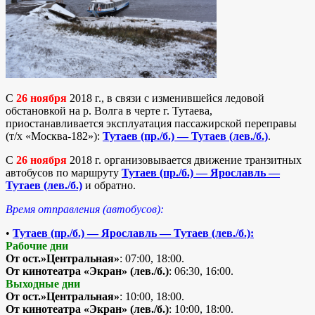
С
26 ноября
2018 г., в связи с изменившейся ледовой
обстановкой на р. Волга в черте г. Тутаева,
приостанавливается эксплуатация пассажирской переправы
(т/х «Москва-182»):
Тутаев (пр./б.) — Тутаев (лев./б.)
.
C
26 ноября
2018 г. организовывается движение транзитных
автобусов по маршруту
Тутаев (пр./б.) — Ярославль —
Тутаев (лев./б.)
и обратно.
Время отправления (автобусов):
•
Тутаев (пр./б.) — Ярославль — Тутаев (лев./б.):
Рабочие дни
От ост.»Центральная»
: 07:00, 18:00.
От кинотеатра «Экран» (лев./б.)
: 06:30, 16:00.
Выходные дни
От ост.»Центральная»
: 10:00, 18:00.
От кинотеатра «Экран» (лев./б.)
: 10:00, 18:00.