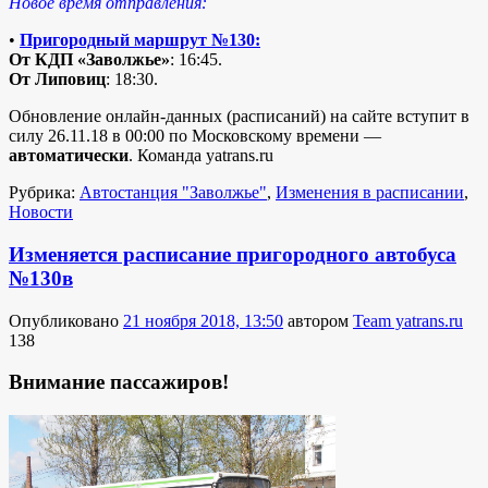
Новое время отправления:
•
Пригородный маршрут №130:
От КДП «Заволжье»
: 16:45.
От Липовиц
: 18:30.
Обновление онлайн-данных (расписаний) на сайте вступит в
силу 26.11.18 в 00:00 по Московскому времени —
автоматически
. Команда yatrans.ru
Рубрика:
Автостанция "Заволжье"
,
Изменения в расписании
,
Новости
Изменяется расписание пригородного автобуса
№130в
Опубликовано
21 ноября 2018, 13:50
автором
Team yatrans.ru
138
Внимание пассажиров!