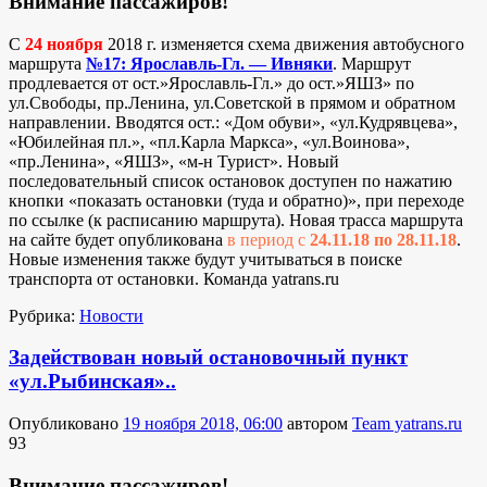
Внимание пассажиров!
С
24 ноября
2018 г. изменяется схема движения автобусного
маршрута
№17: Ярославль-Гл. — Ивняки
. Маршрут
продлевается от ост.»Ярославль-Гл.» до ост.»ЯШЗ» по
ул.Свободы, пр.Ленина, ул.Советской в прямом и обратном
направлении. Вводятся ост.: «Дом обуви», «ул.Кудрявцева»,
«Юбилейная пл.», «пл.Карла Маркса», «ул.Воинова»,
«пр.Ленина», «ЯШЗ», «м-н Турист». Новый
последовательный список остановок доступен по нажатию
кнопки «показать остановки (туда и обратно)», при переходе
по ссылке (к расписанию маршрута). Новая трасса маршрута
на сайте будет опубликована
в период с
24.11.18 по 28.11.18
.
Новые изменения также будут учитываться в поиске
транспорта от остановки. Команда yatrans.ru
Рубрика:
Новости
Задействован новый остановочный пункт
«ул.Рыбинская»..
Опубликовано
19 ноября 2018, 06:00
автором
Team yatrans.ru
93
Внимание пассажиров!