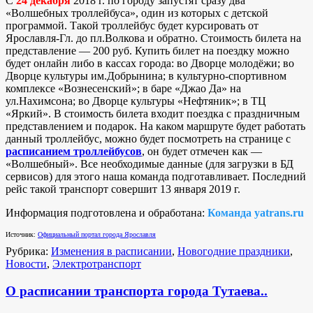
С
24 декабря
2018 г. по городу запустят сразу два
«Волшебных троллейбуса», один из которых с детской
программой. Такой троллейбус будет курсировать от
Ярославля-Гл. до пл.Волкова и обратно. Стоимость билета на
представление — 200 руб. Купить билет на поездку можно
будет онлайн либо в кассах города: во Дворце молодёжи; во
Дворце культуры им.Добрынина; в культурно-спортивном
комплексе «Вознесенский»; в баре «Джао Да» на
ул.Нахимсона; во Дворце культуры «Нефтяник»; в ТЦ
«Яркий». В стоимость билета входит поездка с праздничным
представлением и подарок. На каком маршруте будет работать
данный троллейбус, можно будет посмотреть на странице с
расписанием троллейбусов
, он будет отмечен как —
«Волшебный». Все необходимые данные (для загрузки в БД
сервисов) для этого наша команда подготавливает. Последний
рейс такой транспорт совершит 13 января 2019 г.
Информация подготовлена и обработана:
Команда yatrans.ru
Источник:
Официальный портал города Ярославля
Рубрика:
Изменения в расписании
,
Новогодние праздники
,
Новости
,
Электротранспорт
О расписании транспорта города Тутаева..