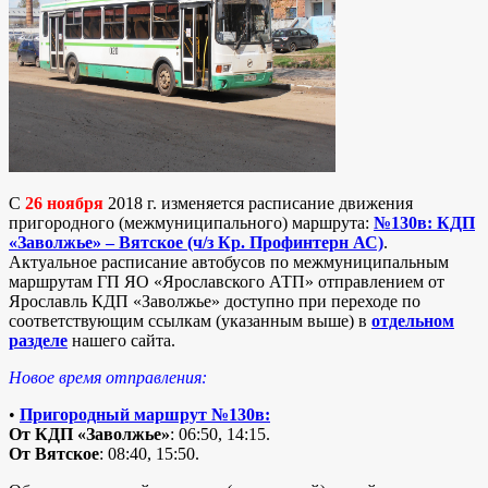
C
26 ноября
2018 г. изменяется расписание движения
пригородного (межмуниципального) маршрута:
№130в: КДП
«Заволжье» – Вятское (ч/з Кр. Профинтерн АС)
.
Актуальное расписание автобусов по межмуниципальным
маршрутам ГП ЯО «Ярославского АТП» отправлением от
Ярославль КДП «Заволжье» доступно при переходе по
соответствующим ссылкам (указанным выше) в
отдельном
разделе
нашего сайта.
Новое время отправления:
•
Пригородный маршрут №130в:
От КДП «Заволжье»
: 06:50, 14:15.
От Вятское
: 08:40, 15:50.