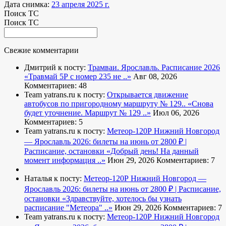
Дата снимка:
23 апреля 2025 г.
Поиск ТС
Поиск ТС
Свежие комментарии
Дмитрий к посту:
Трамваи. Ярославль. Расписание 2026
«Травмай 5Р с номер 235 не ..»
Авг 08, 2026
Комментариев: 48
Team yatrans.ru к посту:
Открывается движение
автобусов по пригородному маршруту № 129..
«Снова
будет уточнение. Маршрут № 129 ..»
Июл 06, 2026
Комментариев: 5
Team yatrans.ru к посту:
Метеор-120Р Нижний Новгород
— Ярославль 2026: билеты на июнь от 2800 ₽ |
Расписание, остановки
«Добрый день! На данный
момент информация ..»
Июн 29, 2026
Комментариев: 7
Наталья к посту:
Метеор-120Р Нижний Новгород —
Ярославль 2026: билеты на июнь от 2800 ₽ | Расписание,
остановки
«Здравствуйте, хотелось бы узнать
расписание "Метеора" ..»
Июн 29, 2026
Комментариев: 7
Team yatrans.ru к посту:
Метеор-120Р Нижний Новгород