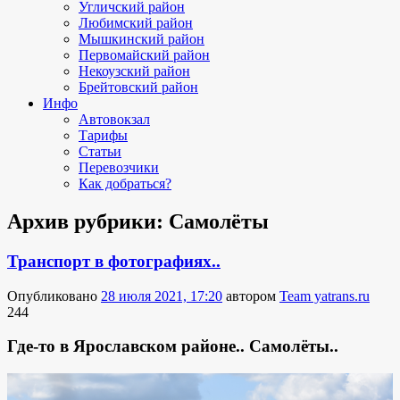
Угличский район
Любимский район
Мышкинский район
Первомайский район
Некоузский район
Брейтовский район
Инфо
Автовокзал
Тарифы
Статьи
Перевозчики
Как добраться?
Архив рубрики:
Самолёты
Транспорт в фотографиях..
Опубликовано
28 июля 2021, 17:20
автором
Team yatrans.ru
244
Где-то в Ярославском районе.. Самолёты..