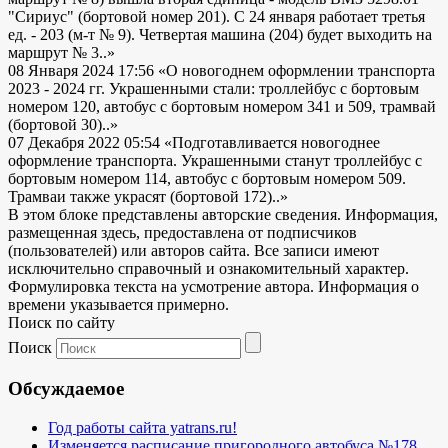
"Сириус" (бортовой номер 201). С 24 января работает третья
ед. - 203 (м-т № 9). Четвертая машина (204) будет выходить на
маршрут № 3..»
08 Января 2024 17:56
«О новогоднем оформлении транспорта
2023 - 2024 гг. Украшенными стали: троллейбус с бортовым
номером 120, автобус с бортовым номером 341 и 509, трамвай
(бортовой 30)..»
07 Декабря 2022 05:54
«Подготавливается новогоднее
оформление транспорта. Украшенными станут троллейбус с
бортовым номером 114, автобус с бортовым номером 509.
Трамваи также украсят (бортовой 172)..»
В этом блоке представлены авторские сведения. Информация,
размещенная здесь, предоставлена от подписчиков
(пользователей) или авторов сайта. Все записи имеют
исключительно справочный и ознакомительный характер.
Формулировка текста на усмотрение автора. Информация о
времени указывается примерно.
Поиск по сайту
Поиск
Обсуждаемое
Год работы сайта yatrans.ru!
Изменяется расписание пригородного автобуса №178