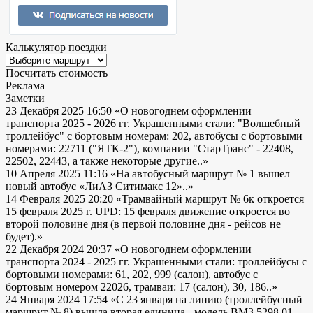
Калькулятор поездки
Посчитать стоимость
Реклама
Заметки
23 Декабря 2025 16:50
«О новогоднем оформлении
транспорта 2025 - 2026 гг. Украшенными стали: "Волшебный
троллейбус" с бортовым номерам: 202, автобусы с бортовыми
номерами: 22711 ("ЯТК-2"), компании "СтарТранс" - 22408,
22502, 22443, а также некоторые другие..»
10 Апреля 2025 11:16
«На автобусный маршрут № 1 вышел
новый автобус «ЛиАЗ Ситимакс 12»..»
14 Февраля 2025 20:20
«Трамвайный маршрут № 6к откроется
15 февраля 2025 г. UPD: 15 февраля движение откроется во
второй половине дня (в первой половине дня - рейсов не
будет).»
22 Декабря 2024 20:37
«О новогоднем оформлении
транспорта 2024 - 2025 гг. Украшенными стали: троллейбусы с
бортовыми номерами: 61, 202, 999 (салон), автобус с
бортовым номером 22026, трамваи: 17 (салон), 30, 186..»
24 Января 2024 17:54
«С 23 января на линию (троллейбусный
маршрут № 8) вышла вторая единица - модель ВМЗ 5298.01