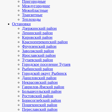
Пригородные
Междугородние
Межобластные
Транзитные
Теплоходы
Остановки
Дзержинский район
Ленинский район
Кировский район
Красноперекопский район
Фрунзенский район
Заволжский район
Ярославский район
Тутаевский район
Городское поселение Тутаев
Рыбинский район
Городской округ Рыбинск
Даниловский район
Некрасовский район
Гаврилов-Ямский район
Большесельский район
Ростовский район
Борисоглебский район
Пошехонский район
Переславский район