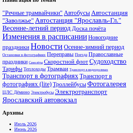
Автостанция
"Речные трамвайчики"
Автобусы
"Заволжье"
Автостанция "Ярославль-Гл."
Весенне-летний период
Доска почёта
Изменения в расписании
Новогодние
Новости
Осенне-зимний период
праздники
Переправы
Православные
Поезда
Остановки в фотографиях
Судоходство
Скоростной флот
праздники
Самолёты
Тарифы
Трамваи
Теплоходы
Транспорт в видеороликах
Транспорт в фотографиях
Транспорт в
Фотогалерея
фотографиях (lite)
Троллейбусы
Электротранспорт
ЦЛС Дёмино
Электробусы
Ярославский автовокзал
Архивы
Июль 2026
Июнь 2026