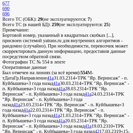
677
690
696
Всего ТС (ОБК):
29
(не эксплуатируются:
7
)
Всего ТС (в нашей БД):
259
(не эксплуатируются:
25
)
Примечание:
Бортовой номер, указанный в квадратных скобках [...],
присвоен системой yatrans.ru для внутренних алгоритмов -
рандомно (случайно). При необходимости, перевозчик может
скорректировать данную информацию, предоставив данные
посредством обратной связи.
Фотографии ТС № 554 в ленте
Оперативные данные
Был отмечен на линиях (за всё время):
554
М-
т
Дата
Гр.
Направление
41а
31.03.23
14
«ТРК "Яр. Вернисаж" - п.
Куйбышева»
3 года назад
41а
30.03.23
14
«ТРК "Яр. Вернисаж" -
п. Куйбышева»
3 года назад
41а
28.03.23
14
«ТРК "Яр.
Вернисаж" - п. Куйбышева»
3 года назад
41а
24.03.23
14
«ТРК
"Яр. Вернисаж" - п. Куйбышева»
3 года
назад
41а
23.03.23
14
«ТРК "Яр. Вернисаж" - п. Куйбышева»
3
года назад
41а
22.03.23
14
«ТРК "Яр. Вернисаж" - п.
Куйбышева»
3 года назад
41а
21.03.23
14
«ТРК "Яр. Вернисаж" -
п. Куйбышева»
3 года назад
41а
20.03.23
14
«ТРК "Яр.
Вернисаж" - п. Куйбышева»
3 года назад
41а
19.03.23
10
«ТРК
"Яр. Вернисаж" - п. Куйбышева»
3 года назад
42
17.03.23
19
«15-