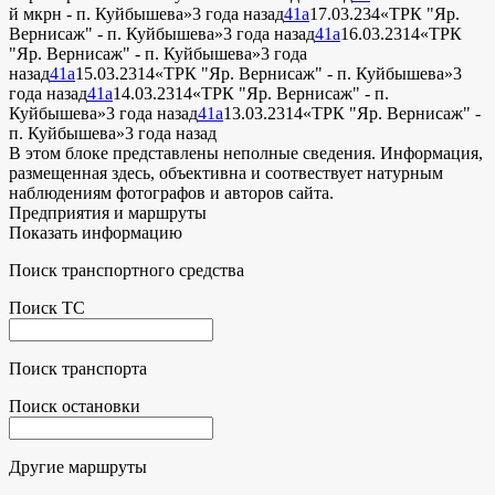
й мкрн - п. Куйбышева»
3 года назад
41а
17.03.23
4
«ТРК "Яр.
Вернисаж" - п. Куйбышева»
3 года назад
41а
16.03.23
14
«ТРК
"Яр. Вернисаж" - п. Куйбышева»
3 года
назад
41а
15.03.23
14
«ТРК "Яр. Вернисаж" - п. Куйбышева»
3
года назад
41а
14.03.23
14
«ТРК "Яр. Вернисаж" - п.
Куйбышева»
3 года назад
41а
13.03.23
14
«ТРК "Яр. Вернисаж" -
п. Куйбышева»
3 года назад
В этом блоке представлены неполные сведения. Информация,
размещенная здесь, объективна и соотвествует натурным
наблюдениям фотографов и авторов сайта.
Предприятия и маршруты
Показать информацию
Поиск транспортного средства
Поиск ТС
Поиск транспорта
Поиск остановки
Другие маршруты