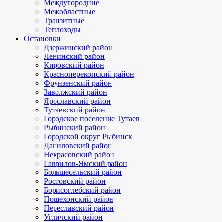
Междугородние
Межобластные
Транзитные
Теплоходы
Остановки
Дзержинский район
Ленинский район
Кировский район
Красноперекопский район
Фрунзенский район
Заволжский район
Ярославский район
Тутаевский район
Городское поселение Тутаев
Рыбинский район
Городской округ Рыбинск
Даниловский район
Некрасовский район
Гаврилов-Ямский район
Большесельский район
Ростовский район
Борисоглебский район
Пошехонский район
Переславский район
Угличский район