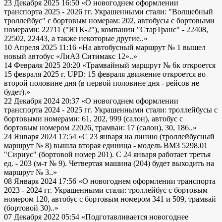
23 Декабря 2025 16:50
«О новогоднем оформлении
транспорта 2025 - 2026 гг. Украшенными стали: "Волшебный
троллейбус" с бортовым номерам: 202, автобусы с бортовыми
номерами: 22711 ("ЯТК-2"), компании "СтарТранс" - 22408,
22502, 22443, а также некоторые другие..»
10 Апреля 2025 11:16
«На автобусный маршрут № 1 вышел
новый автобус «ЛиАЗ Ситимакс 12»..»
14 Февраля 2025 20:20
«Трамвайный маршрут № 6к откроется
15 февраля 2025 г. UPD: 15 февраля движение откроется во
второй половине дня (в первой половине дня - рейсов не
будет).»
22 Декабря 2024 20:37
«О новогоднем оформлении
транспорта 2024 - 2025 гг. Украшенными стали: троллейбусы с
бортовыми номерами: 61, 202, 999 (салон), автобус с
бортовым номером 22026, трамваи: 17 (салон), 30, 186..»
24 Января 2024 17:54
«С 23 января на линию (троллейбусный
маршрут № 8) вышла вторая единица - модель ВМЗ 5298.01
"Сириус" (бортовой номер 201). С 24 января работает третья
ед. - 203 (м-т № 9). Четвертая машина (204) будет выходить на
маршрут № 3..»
08 Января 2024 17:56
«О новогоднем оформлении транспорта
2023 - 2024 гг. Украшенными стали: троллейбус с бортовым
номером 120, автобус с бортовым номером 341 и 509, трамвай
(бортовой 30)..»
07 Декабря 2022 05:54
«Подготавливается новогоднее