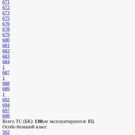
671
672
673
675
676
678
679
680
681
682
683
684
1
687
1
688
689
1
692
694
697
698
Всего ТС (БК):
130
(не эксплуатируются:
15
)
Особо большой класс
502