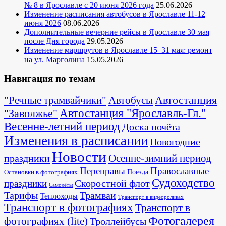
№ 8 в Ярославле с 20 июня 2026 года
25.06.2026
Изменение расписания автобусов в Ярославле 11-12
июня 2026
08.06.2026
Дополнительные вечерние рейсы в Ярославле 30 мая
после Дня города
29.05.2026
Изменение маршрутов в Ярославле 15–31 мая: ремонт
на ул. Марголина
15.05.2026
Навигация по темам
Автостанция
"Речные трамвайчики"
Автобусы
"Заволжье"
Автостанция "Ярославль-Гл."
Весенне-летний период
Доска почёта
Изменения в расписании
Новогодние
Новости
Осенне-зимний период
праздники
Переправы
Православные
Поезда
Остановки в фотографиях
Судоходство
Скоростной флот
праздники
Самолёты
Тарифы
Трамваи
Теплоходы
Транспорт в видеороликах
Транспорт в фотографиях
Транспорт в
Фотогалерея
фотографиях (lite)
Троллейбусы