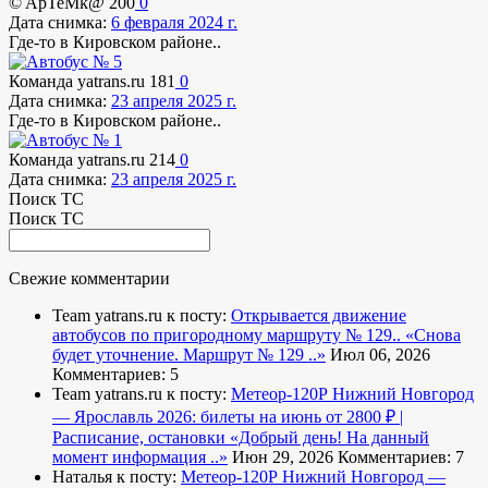
© ApTeMk@
200
0
Дата снимка:
6 февраля 2024 г.
Где-то в Кировском районе..
Команда yatrans.ru
181
0
Дата снимка:
23 апреля 2025 г.
Где-то в Кировском районе..
Команда yatrans.ru
214
0
Дата снимка:
23 апреля 2025 г.
Поиск ТС
Поиск ТС
Свежие комментарии
Team yatrans.ru к посту:
Открывается движение
автобусов по пригородному маршруту № 129..
«Снова
будет уточнение. Маршрут № 129 ..»
Июл 06, 2026
Комментариев: 5
Team yatrans.ru к посту:
Метеор-120Р Нижний Новгород
— Ярославль 2026: билеты на июнь от 2800 ₽ |
Расписание, остановки
«Добрый день! На данный
момент информация ..»
Июн 29, 2026
Комментариев: 7
Наталья к посту:
Метеор-120Р Нижний Новгород —