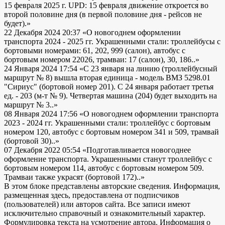
15 февраля 2025 г. UPD: 15 февраля движение откроется во
второй половине дня (в первой половине дня - рейсов не
будет).»
22 Декабря 2024 20:37
«О новогоднем оформлении
транспорта 2024 - 2025 гг. Украшенными стали: троллейбусы с
бортовыми номерами: 61, 202, 999 (салон), автобус с
бортовым номером 22026, трамваи: 17 (салон), 30, 186..»
24 Января 2024 17:54
«С 23 января на линию (троллейбусный
маршрут № 8) вышла вторая единица - модель ВМЗ 5298.01
"Сириус" (бортовой номер 201). С 24 января работает третья
ед. - 203 (м-т № 9). Четвертая машина (204) будет выходить на
маршрут № 3..»
08 Января 2024 17:56
«О новогоднем оформлении транспорта
2023 - 2024 гг. Украшенными стали: троллейбус с бортовым
номером 120, автобус с бортовым номером 341 и 509, трамвай
(бортовой 30)..»
07 Декабря 2022 05:54
«Подготавливается новогоднее
оформление транспорта. Украшенными станут троллейбус с
бортовым номером 114, автобус с бортовым номером 509.
Трамваи также украсят (бортовой 172)..»
В этом блоке представлены авторские сведения. Информация,
размещенная здесь, предоставлена от подписчиков
(пользователей) или авторов сайта. Все записи имеют
исключительно справочный и ознакомительный характер.
Формулировка текста на усмотрение автора. Информация о