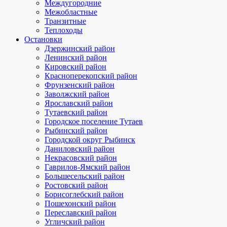
Междугородние
Межобластные
Транзитные
Теплоходы
Остановки
Дзержинский район
Ленинский район
Кировский район
Красноперекопский район
Фрунзенский район
Заволжский район
Ярославский район
Тутаевский район
Городское поселение Тутаев
Рыбинский район
Городской округ Рыбинск
Даниловский район
Некрасовский район
Гаврилов-Ямский район
Большесельский район
Ростовский район
Борисоглебский район
Пошехонский район
Переславский район
Угличский район