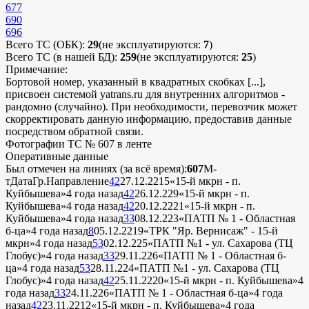
677
690
696
Всего ТС (ОБК):
29
(не эксплуатируются:
7
)
Всего ТС (в нашей БД):
259
(не эксплуатируются:
25
)
Примечание:
Бортовой номер, указанный в квадратных скобках [...],
присвоен системой yatrans.ru для внутренних алгоритмов -
рандомно (случайно). При необходимости, перевозчик может
скорректировать данную информацию, предоставив данные
посредством обратной связи.
Фотографии ТС № 607 в ленте
Оперативные данные
Был отмечен на линиях (за всё время):
607
М-
т
Дата
Гр.
Направление
42
27.12.22
15
«15-й мкрн - п.
Куйбышева»
4 года назад
42
26.12.22
9
«15-й мкрн - п.
Куйбышева»
4 года назад
42
20.12.22
21
«15-й мкрн - п.
Куйбышева»
4 года назад
33
08.12.22
3
«ПАТП № 1 - Областная
б-ца»
4 года назад
8
05.12.22
19
«ТРК "Яр. Вернисаж" - 15-й
мкрн»
4 года назад
53
02.12.22
5
«ПАТП №1 - ул. Сахарова (ТЦ
Глобус)»
4 года назад
33
29.11.22
6
«ПАТП № 1 - Областная б-
ца»
4 года назад
53
28.11.22
4
«ПАТП №1 - ул. Сахарова (ТЦ
Глобус)»
4 года назад
42
25.11.22
20
«15-й мкрн - п. Куйбышева»
4
года назад
33
24.11.22
6
«ПАТП № 1 - Областная б-ца»
4 года
назад
42
23.11.22
12
«15-й мкрн - п. Куйбышева»
4 года