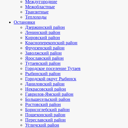
Междугородние
Межобластные
Транзитные
Теплоходы
Остановки
Дзержинский район
Ленинский район
Кировский район
Красноперекопский район
Фрунзенский район
Заволжский район
Ярославский район
Тутаевский район
Городское поселение Тутаев
Рыбинский район
Городской округ Рыбинск
Даниловский район
Некрасовский район
Гаврилов-Ямский район
Большесельский район
Ростовский район
Борисоглебский район
Пошехонский район
Переславский район
Угличский район