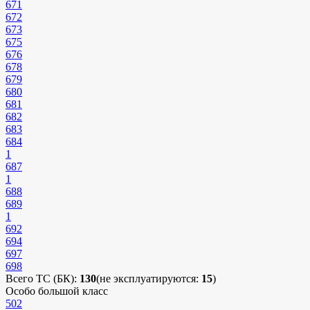
671
672
673
675
676
678
679
680
681
682
683
684
1
687
1
688
689
1
692
694
697
698
Всего ТС (БК):
130
(не эксплуатируются:
15
)
Особо большой класс
502