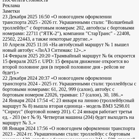
Реклама
Заметки
23 Декабря 2025 16:50
«О новогоднем оформлении
транспорта 2025 - 2026 гг. Украшенными стали: "Волшебный
троллейбус" с бортовым номерам: 202, автобусы с бортовыми
номерами: 22711 ("ЯТК-2"), компании "СтарТранс" - 22408,
22502, 22443, а также некоторые другие..»
10 Апреля 2025 11:16
«На автобусный маршрут № 1 вышел
новый автобус «ЛиАЗ Ситимакс 12»..»
14 Февраля 2025 20:20
«Трамвайный маршрут № 6к откроется
15 февраля 2025 г. UPD: 15 февраля движение откроется во
второй половине дня (в первой половине дня - рейсов не
будет).»
22 Декабря 2024 20:37
«О новогоднем оформлении
транспорта 2024 - 2025 гг. Украшенными стали: троллейбусы с
бортовыми номерами: 61, 202, 999 (салон), автобус с
бортовым номером 22026, трамваи: 17 (салон), 30, 186..»
24 Января 2024 17:54
«С 23 января на линию (троллейбусный
маршрут № 8) вышла вторая единица - модель ВМЗ 5298.01
"Сириус" (бортовой номер 201). С 24 января работает третья
ед. - 203 (м-т № 9). Четвертая машина (204) будет выходить на
маршрут № 3..»
08 Января 2024 17:56
«О новогоднем оформлении транспорта
2023 - 2024 гг. Украшенными стали: троллейбус с бортовым