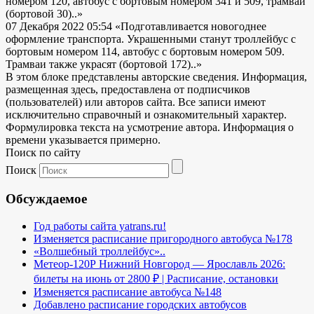
номером 120, автобус с бортовым номером 341 и 509, трамвай
(бортовой 30)..»
07 Декабря 2022 05:54
«Подготавливается новогоднее
оформление транспорта. Украшенными станут троллейбус с
бортовым номером 114, автобус с бортовым номером 509.
Трамваи также украсят (бортовой 172)..»
В этом блоке представлены авторские сведения. Информация,
размещенная здесь, предоставлена от подписчиков
(пользователей) или авторов сайта. Все записи имеют
исключительно справочный и ознакомительный характер.
Формулировка текста на усмотрение автора. Информация о
времени указывается примерно.
Поиск по сайту
Поиск
Обсуждаемое
Год работы сайта yatrans.ru!
Изменяется расписание пригородного автобуса №178
«Волшебный троллейбус»..
Метеор-120Р Нижний Новгород — Ярославль 2026:
билеты на июнь от 2800 ₽ | Расписание, остановки
Изменяется расписание автобуса №148
Добавлено расписание городских автобусов