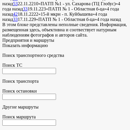
назад
53
22.11.22
10
«ПАТП №1 - ул. Сахарова (ТЦ Глобус)»
4
года назад
33
19.11.22
3
«ПАТП № 1 - Областная б-ца»
4 года
назад
42
18.11.22
22
«15-й мкрн - п. Куйбышева»
4 года
назад
33
17.11.22
9
«ПАТП № 1 - Областная б-ца»
4 года назад
В этом блоке представлены неполные сведения. Информация,
размещенная здесь, объективна и соотвествует натурным
наблюдениям фотографов и авторов сайта.
Предприятия и маршруты
Показать информацию
Поиск транспортного средства
Поиск ТС
Поиск транспорта
Поиск остановки
Другие маршруты
Поиск маршрута