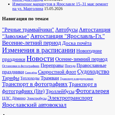
Изменение маршрутов в Ярославле 15–31 мая: ремонт
на ул. Марголина
15.05.2026
Навигация по темам
Автостанция
"Речные трамвайчики"
Автобусы
"Заволжье"
Автостанция "Ярославль-Гл."
Весенне-летний период
Доска почёта
Изменения в расписании
Новогодние
Новости
Осенне-зимний период
праздники
Переправы
Православные
Поезда
Остановки в фотографиях
Судоходство
Скоростной флот
праздники
Самолёты
Тарифы
Трамваи
Теплоходы
Транспорт в видеороликах
Транспорт в фотографиях
Транспорт в
Фотогалерея
фотографиях (lite)
Троллейбусы
Электротранспорт
ЦЛС Дёмино
Электробусы
Ярославский автовокзал