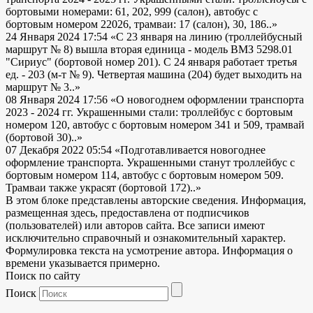
бортовыми номерами: 61, 202, 999 (салон), автобус с
бортовым номером 22026, трамваи: 17 (салон), 30, 186..»
24 Января 2024 17:54
«С 23 января на линию (троллейбусный
маршрут № 8) вышла вторая единица - модель ВМЗ 5298.01
"Сириус" (бортовой номер 201). С 24 января работает третья
ед. - 203 (м-т № 9). Четвертая машина (204) будет выходить на
маршрут № 3..»
08 Января 2024 17:56
«О новогоднем оформлении транспорта
2023 - 2024 гг. Украшенными стали: троллейбус с бортовым
номером 120, автобус с бортовым номером 341 и 509, трамвай
(бортовой 30)..»
07 Декабря 2022 05:54
«Подготавливается новогоднее
оформление транспорта. Украшенными станут троллейбус с
бортовым номером 114, автобус с бортовым номером 509.
Трамваи также украсят (бортовой 172)..»
В этом блоке представлены авторские сведения. Информация,
размещенная здесь, предоставлена от подписчиков
(пользователей) или авторов сайта. Все записи имеют
исключительно справочный и ознакомительный характер.
Формулировка текста на усмотрение автора. Информация о
времени указывается примерно.
Поиск по сайту
Поиск