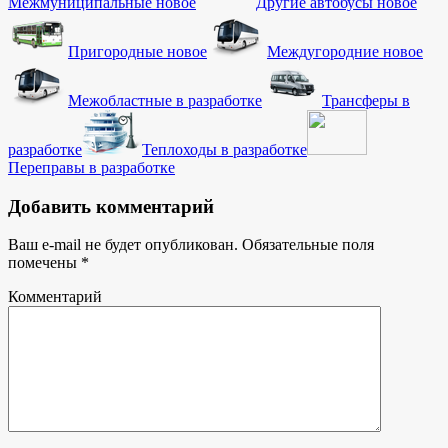
Межмуниципальные
новое
Другие автобусы
новое
Пригородные
новое
Междугородние
новое
Межобластные
в разработке
Трансферы
в
разработке
Теплоходы
в разработке
Переправы
в разработке
Добавить комментарий
Ваш e-mail не будет опубликован.
Обязательные поля
помечены
*
Комментарий