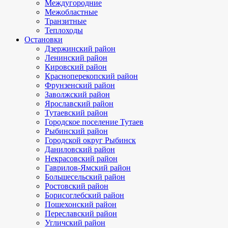
Междугородние
Межобластные
Транзитные
Теплоходы
Остановки
Дзержинский район
Ленинский район
Кировский район
Красноперекопский район
Фрунзенский район
Заволжский район
Ярославский район
Тутаевский район
Городское поселение Тутаев
Рыбинский район
Городской округ Рыбинск
Даниловский район
Некрасовский район
Гаврилов-Ямский район
Большесельский район
Ростовский район
Борисоглебский район
Пошехонский район
Переславский район
Угличский район