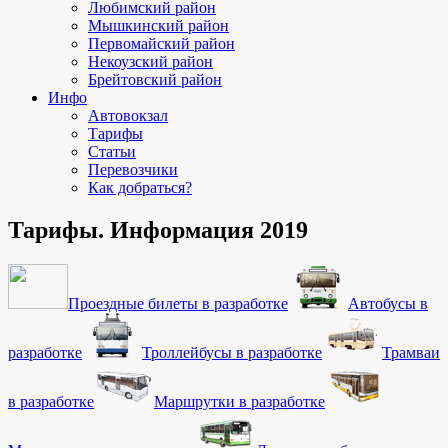
Любимский район
Мышкинский район
Первомайский район
Некоузский район
Брейтовский район
Инфо
Автовокзал
Тарифы
Статьи
Перевозчики
Как добраться?
Тарифы. Информация 2019
Проездные билеты
в разработке
Автобусы
в
разработке
Троллейбусы
в разработке
Трамваи
в разработке
Маршрутки
в разработке