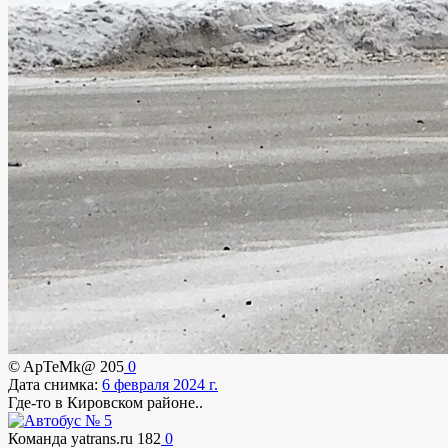
© ApTeMk@
205
0
Дата снимка:
6 февраля 2024 г.
Где-то в Кировском районе..
Команда yatrans.ru
182
0