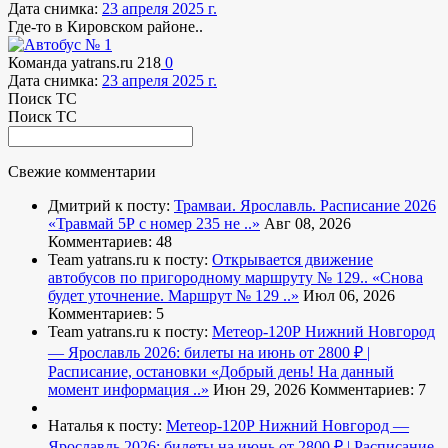
Дата снимка:
23 апреля 2025 г.
Где-то в Кировском районе..
Команда yatrans.ru
218
0
Дата снимка:
23 апреля 2025 г.
Поиск ТС
Поиск ТС
Свежие комментарии
Дмитрий к посту:
Трамваи. Ярославль. Расписание 2026
«Травмай 5Р с номер 235 не ..»
Авг 08, 2026
Комментариев: 48
Team yatrans.ru к посту:
Открывается движение
автобусов по пригородному маршруту № 129..
«Снова
будет уточнение. Маршрут № 129 ..»
Июл 06, 2026
Комментариев: 5
Team yatrans.ru к посту:
Метеор-120Р Нижний Новгород
— Ярославль 2026: билеты на июнь от 2800 ₽ |
Расписание, остановки
«Добрый день! На данный
момент информация ..»
Июн 29, 2026
Комментариев: 7
Наталья к посту:
Метеор-120Р Нижний Новгород —
Ярославль 2026: билеты на июнь от 2800 ₽ | Расписание,