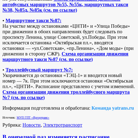
автобусных маршрутов №55, №55к, маршрутных такси
№38, №85д, №85к (см. по ссылке)
•
Маршрутное такси №87:
На участке между остановками «ЦНТИ» и «Улица Победы»
при движении в обоих направлениях будет следовать по
проспекту Ленина, улице Советской, ул.Победы. При этом
исключается остановка «Октябрьская пл.», вводятся
остановки — «ул.Советская», «пр.Ленина», «Дом моды» (при
движении в сторону СЖР).
Схема организации движения
маршрутного такси №87 (см. по ссылке)
•
Троллейбусный маршрут №7:
Укорачивается до остановки «ТЭЦ-1» и вводится новый
номер — 7к. При этом исключаются остановки «Октябрьская
пл.», «ЦНТИ». Расписание представлено с учетом изменений.
Схема организации движения троллейбусного маршрута
№7 (см. по ссылке)
Информация подготовлена и обработана:
Команда yatrans.ru
Источник:
МУП ГПТ «Яргортранс»
Рубрика:
Новости
,
Электротранспорт
В очередной раз изменяется расписание