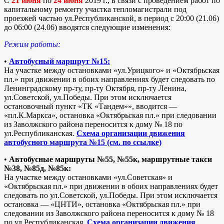
С
21 июня
по
24 июня
2019 г., в связи с проведением работ по
капитальному ремонту участка тепломагистрали под
проезжей частью ул.Республиканской, в период с 20:00 (21.06)
до 06:00 (24.06) вводятся следующие изменения:
Режим работы:
•
Автобусный маршрут №15:
На участке между остановками «ул.Урицкого» и «Октябрьская
пл.» при движении в обоих направлениях будет следовать по
Ленинградскому пр-ту, пр-ту Октября, пр-ту Ленина,
ул.Советской, ул.Победы. При этом исключается
остановочный пункт «ТК «Тандем»», вводится —
«пл.К.Маркса», остановка «Октябрьская пл.» при следовании
из Заволжского района переносится к дому № 18 по
ул.Республиканская.
Схема организации движения
автобусного маршрута №15 (см. по ссылке)
•
Автобусные маршруты №55, №55к, маршрутные такси
№38, №85д, №85к:
На участке между остановками «ул.Советская» и
«Октябрьская пл.» при движении в обоих направлениях будет
следовать по ул.Советской, ул.Победы. При этом исключается
остановка — «ЦНТИ», остановка «Октябрьская пл.» при
следовании из Заволжского района переносится к дому № 18
по ул.Республиканская.
Схема организации движения