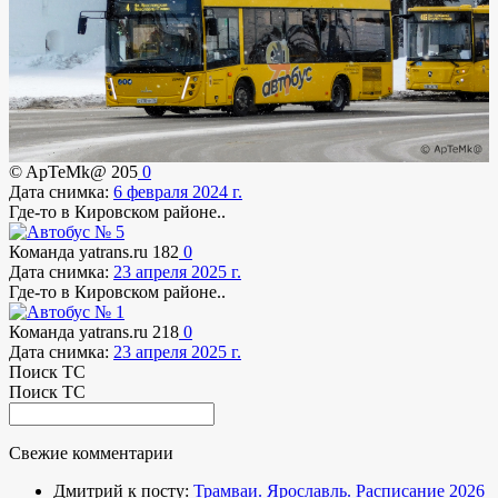
© ApTeMk@
205
0
Дата снимка:
6 февраля 2024 г.
Где-то в Кировском районе..
Команда yatrans.ru
182
0
Дата снимка:
23 апреля 2025 г.
Где-то в Кировском районе..
Команда yatrans.ru
218
0
Дата снимка:
23 апреля 2025 г.
Поиск ТС
Поиск ТС
Свежие комментарии
Дмитрий к посту:
Трамваи. Ярославль. Расписание 2026