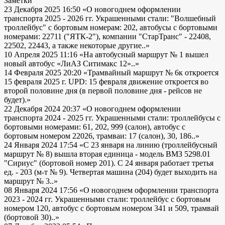
Заметки
23 Декабря 2025 16:50
«О новогоднем оформлении
транспорта 2025 - 2026 гг. Украшенными стали: "Волшебный
троллейбус" с бортовым номерам: 202, автобусы с бортовыми
номерами: 22711 ("ЯТК-2"), компании "СтарТранс" - 22408,
22502, 22443, а также некоторые другие..»
10 Апреля 2025 11:16
«На автобусный маршрут № 1 вышел
новый автобус «ЛиАЗ Ситимакс 12»..»
14 Февраля 2025 20:20
«Трамвайный маршрут № 6к откроется
15 февраля 2025 г. UPD: 15 февраля движение откроется во
второй половине дня (в первой половине дня - рейсов не
будет).»
22 Декабря 2024 20:37
«О новогоднем оформлении
транспорта 2024 - 2025 гг. Украшенными стали: троллейбусы с
бортовыми номерами: 61, 202, 999 (салон), автобус с
бортовым номером 22026, трамваи: 17 (салон), 30, 186..»
24 Января 2024 17:54
«С 23 января на линию (троллейбусный
маршрут № 8) вышла вторая единица - модель ВМЗ 5298.01
"Сириус" (бортовой номер 201). С 24 января работает третья
ед. - 203 (м-т № 9). Четвертая машина (204) будет выходить на
маршрут № 3..»
08 Января 2024 17:56
«О новогоднем оформлении транспорта
2023 - 2024 гг. Украшенными стали: троллейбус с бортовым
номером 120, автобус с бортовым номером 341 и 509, трамвай
(бортовой 30)..»