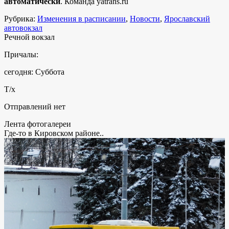
автоматически
. Команда yatrans.ru
Рубрика:
Изменения в расписании
,
Новости
,
Ярославский
автовокзал
Речной вокзал
Причалы:
сегодня: Суббота
Т/х
Отправлений нет
Лента фотогалереи
Где-то в Кировском районе..