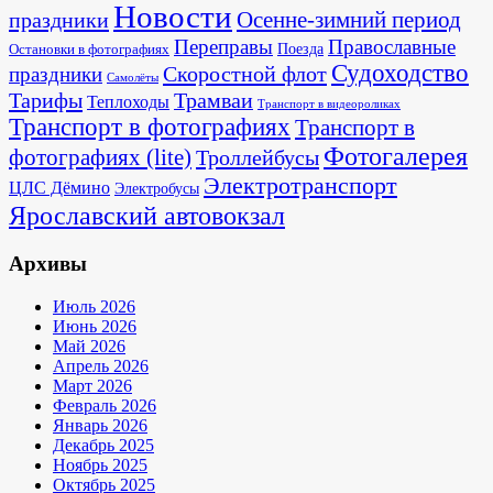
Новости
Осенне-зимний период
праздники
Переправы
Православные
Поезда
Остановки в фотографиях
Судоходство
Скоростной флот
праздники
Самолёты
Тарифы
Трамваи
Теплоходы
Транспорт в видеороликах
Транспорт в фотографиях
Транспорт в
Фотогалерея
фотографиях (lite)
Троллейбусы
Электротранспорт
ЦЛС Дёмино
Электробусы
Ярославский автовокзал
Архивы
Июль 2026
Июнь 2026
Май 2026
Апрель 2026
Март 2026
Февраль 2026
Январь 2026
Декабрь 2025
Ноябрь 2025
Октябрь 2025