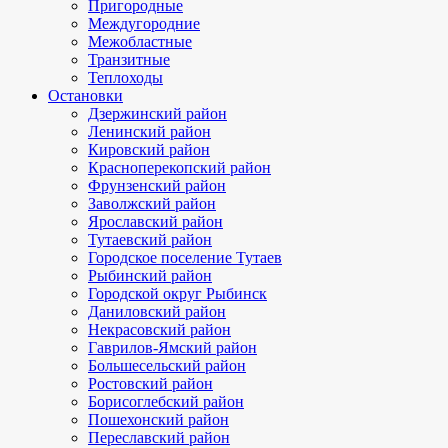
Пригородные
Междугородние
Межобластные
Транзитные
Теплоходы
Остановки
Дзержинский район
Ленинский район
Кировский район
Красноперекопский район
Фрунзенский район
Заволжский район
Ярославский район
Тутаевский район
Городское поселение Тутаев
Рыбинский район
Городской округ Рыбинск
Даниловский район
Некрасовский район
Гаврилов-Ямский район
Большесельский район
Ростовский район
Борисоглебский район
Пошехонский район
Переславский район