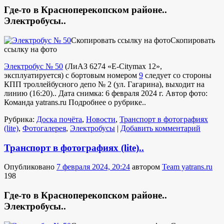
Где-то в Красноперекопском районе..
Электробусы..
Скопировать ссылку на фото
Скопировать
ссылку на фото
Электробус № 50
(
ЛиАЗ 6274 «E-Citymax 12»
,
эксплуатируется
) с бортовым номером
9
следует со стороны
КПП троллейбусного депо № 2 (ул. Гагарина), выходит на
линию (16:20).. Дата снимка: 6 февраля 2024 г. Автор фото:
Команда yatrans.ru
Подробнее о рубрике..
Рубрика:
Доска почёта
,
Новости
,
Транспорт в фотографиях
(lite)
,
Фотогалерея
,
Электробусы
|
Добавить комментарий
Транспорт в фотографиях (lite)..
Опубликовано
7 февраля 2024, 20:24
автором
Team yatrans.ru
198
Где-то в Красноперекопском районе..
Электробусы..