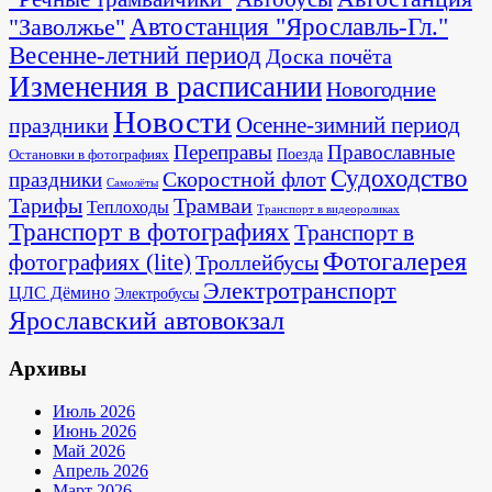
"Заволжье"
Автостанция "Ярославль-Гл."
Весенне-летний период
Доска почёта
Изменения в расписании
Новогодние
Новости
Осенне-зимний период
праздники
Переправы
Православные
Поезда
Остановки в фотографиях
Судоходство
Скоростной флот
праздники
Самолёты
Тарифы
Трамваи
Теплоходы
Транспорт в видеороликах
Транспорт в фотографиях
Транспорт в
Фотогалерея
фотографиях (lite)
Троллейбусы
Электротранспорт
ЦЛС Дёмино
Электробусы
Ярославский автовокзал
Архивы
Июль 2026
Июнь 2026
Май 2026
Апрель 2026
Март 2026