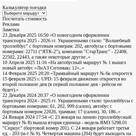
Калькулятор поездки
Посчитать стоимость
Реклама
Заметки
23 Декабря 2025 16:50
«О новогоднем оформлении
транспорта 2025 - 2026 гг. Украшенными стали: "Волшебный
троллейбус" с бортовым номерам: 202, автобусы с бортовыми
номерами: 22711 ("ЯТК-2"), компании "СтарТранс" - 22408,
22502, 22443, а также некоторые другие..»
10 Апреля 2025 11:16
«На автобусный маршрут № 1 вышел
новый автобус «ЛиАЗ Ситимакс 12»..»
14 Февраля 2025 20:20
«Трамвайный маршрут № 6к откроется
15 февраля 2025 г. UPD: 15 февраля движение откроется во
второй половине дня (в первой половине дня - рейсов не
будет).»
22 Декабря 2024 20:37
«О новогоднем оформлении
транспорта 2024 - 2025 гг. Украшенными стали: троллейбусы с
бортовыми номерами: 61, 202, 999 (салон), автобус с
бортовым номером 22026, трамваи: 17 (салон), 30, 186..»
24 Января 2024 17:54
«С 23 января на линию (троллейбусный
маршрут № 8) вышла вторая единица - модель ВМЗ 5298.01
"Сириус" (бортовой номер 201). С 24 января работает третья
ед. - 203 (м-т № 9). Четвертая машина (204) будет выходить на