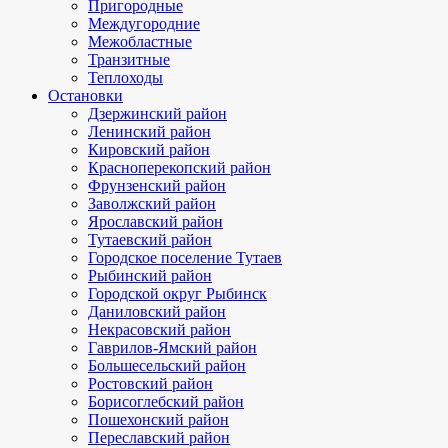
Пригородные
Междугородние
Межобластные
Транзитные
Теплоходы
Остановки
Дзержинский район
Ленинский район
Кировский район
Красноперекопский район
Фрунзенский район
Заволжский район
Ярославский район
Тутаевский район
Городское поселение Тутаев
Рыбинский район
Городской округ Рыбинск
Даниловский район
Некрасовский район
Гаврилов-Ямский район
Большесельский район
Ростовский район
Борисоглебский район
Пошехонский район
Переславский район