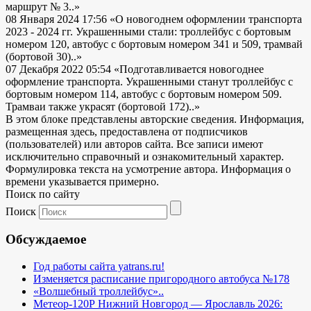
маршрут № 3..»
08 Января 2024 17:56
«О новогоднем оформлении транспорта
2023 - 2024 гг. Украшенными стали: троллейбус с бортовым
номером 120, автобус с бортовым номером 341 и 509, трамвай
(бортовой 30)..»
07 Декабря 2022 05:54
«Подготавливается новогоднее
оформление транспорта. Украшенными станут троллейбус с
бортовым номером 114, автобус с бортовым номером 509.
Трамваи также украсят (бортовой 172)..»
В этом блоке представлены авторские сведения. Информация,
размещенная здесь, предоставлена от подписчиков
(пользователей) или авторов сайта. Все записи имеют
исключительно справочный и ознакомительный характер.
Формулировка текста на усмотрение автора. Информация о
времени указывается примерно.
Поиск по сайту
Поиск
Обсуждаемое
Год работы сайта yatrans.ru!
Изменяется расписание пригородного автобуса №178
«Волшебный троллейбус»..
Метеор-120Р Нижний Новгород — Ярославль 2026: