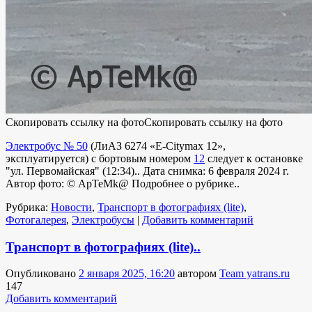
Скопировать ссылку на фото
Скопировать ссылку на фото
Электробус № 50
(
ЛиАЗ 6274 «E-Citymax 12»
,
эксплуатируется
) с бортовым номером
12
следует к остановке
"ул. Первомайская" (12:34).. Дата снимка: 6 февраля 2024 г.
Автор фото:
© ApTeMk@
Подробнее о рубрике..
Рубрика:
Новости
,
Транспорт в фотографиях (lite)
,
Фотогалерея
,
Электробусы
|
Добавить комментарий
Транспорт в фотографиях (lite)..
Опубликовано
2 января 2025, 16:20
автором
Team yatrans.ru
147
Добавить комментарий