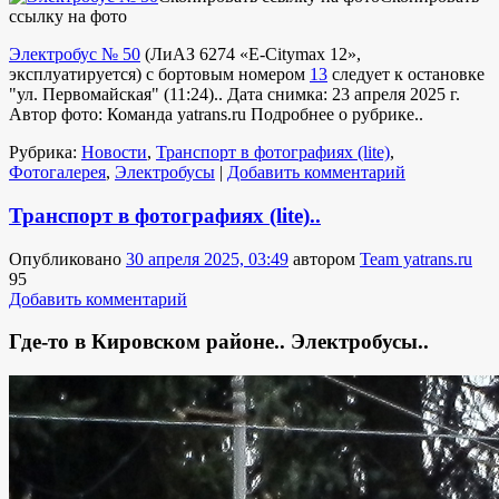
ссылку на фото
Электробус № 50
(
ЛиАЗ 6274 «E-Citymax 12»
,
эксплуатируется
) с бортовым номером
13
следует к остановке
"ул. Первомайская" (11:24).. Дата снимка: 23 апреля 2025 г.
Автор фото: Команда yatrans.ru
Подробнее о рубрике..
Рубрика:
Новости
,
Транспорт в фотографиях (lite)
,
Фотогалерея
,
Электробусы
|
Добавить комментарий
Транспорт в фотографиях (lite)..
Опубликовано
30 апреля 2025, 03:49
автором
Team yatrans.ru
95
Добавить комментарий
Где-то в Кировском районе.. Электробусы..