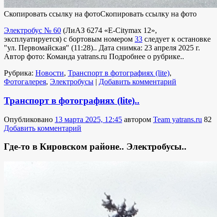
Скопировать ссылку на фото
Скопировать ссылку на фото
Электробус № 60
(
ЛиАЗ 6274 «E-Citymax 12»
,
эксплуатируется
) с бортовым номером
33
следует к остановке
"ул. Первомайская" (11:28).. Дата снимка: 23 апреля 2025 г.
Автор фото: Команда yatrans.ru
Подробнее о рубрике..
Рубрика:
Новости
,
Транспорт в фотографиях (lite)
,
Фотогалерея
,
Электробусы
|
Добавить комментарий
Транспорт в фотографиях (lite)..
Опубликовано
13 марта 2025, 12:45
автором
Team yatrans.ru
82
Добавить комментарий
Где-то в Кировском районе.. Электробусы..