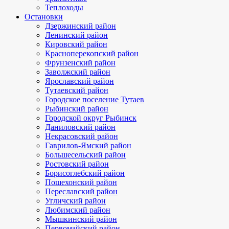
Теплоходы
Остановки
Дзержинский район
Ленинский район
Кировский район
Красноперекопский район
Фрунзенский район
Заволжский район
Ярославский район
Тутаевский район
Городское поселение Тутаев
Рыбинский район
Городской округ Рыбинск
Даниловский район
Некрасовский район
Гаврилов-Ямский район
Большесельский район
Ростовский район
Борисоглебский район
Пошехонский район
Переславский район
Угличский район
Любимский район
Мышкинский район
Первомайский район