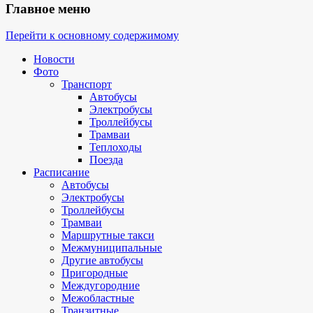
Главное меню
Перейти к основному содержимому
Новости
Фото
Транспорт
Автобусы
Электробусы
Троллейбусы
Трамваи
Теплоходы
Поезда
Расписание
Автобусы
Электробусы
Троллейбусы
Трамваи
Маршрутные такси
Межмуниципальные
Другие автобусы
Пригородные
Междугородние
Межобластные
Транзитные