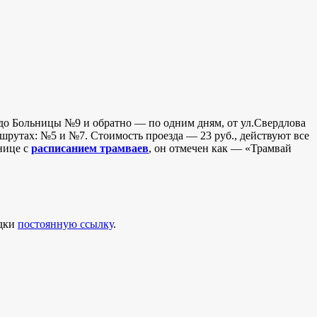
 до Больницы №9 и обратно — по одним дням, от ул.Свердлова
шрутах: №5 и №7. Стоимость проезда — 23 руб., действуют все
нице с
расписанием трамваев
, он отмечен как — «Трамвай
адки
постоянную ссылку
.