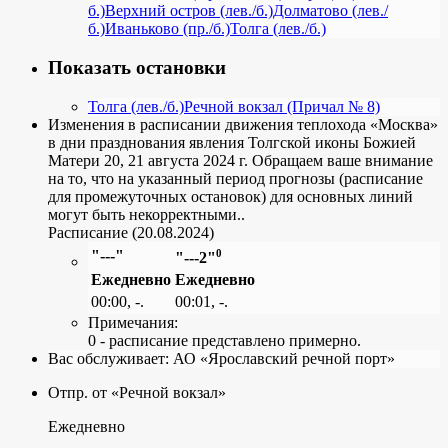
б.)
Верхний остров (лев./б.)
Долматово (лев./
б.)
Иваньково (пр./б.)
Толга (лев./б.)
Показать остановки
Толга (лев./б.)
Речной вокзал (Причал № 8)
Изменения в расписании движения теплохода «Москва»
в дни празднования явления Толгской иконы Божией
Матери 20, 21 августа 2024 г. Обращаем ваше внимание
на то, что на указанный период прогнозы (расписание
для промежуточных остановок) для основных линий
могут быть некорректными..
Расписание (20.08.2024)
"---"
0
"---2"
Ежедневно
Ежедневно
00:00, -.
00:01, -.
Примечания:
0 - расписание представлено примерно.
Вас обслуживает:
АО «Ярославский речной порт»
Отпр. от «Речной вокзал»
Ежедневно