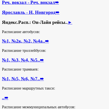
Реч. вокзал - Реч. вокзал
➠
Ярославль - Н. Новгород
➠
Яндекс.Расп.: Он-Лайн рейсы..
►
Расписание автобусов:
№1, №2к, №2, №4а..
➠
Расписание троллейбусов:
№1, №3, №4, №5..
➠
Расписание трамваев:
№1, №5, №6, №7..
➠
Расписание маршрутных такси:
..
➠
Расписание межмуниципальных автобусов: