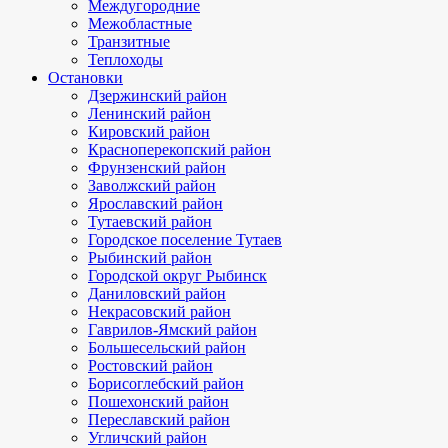
Междугородние
Межобластные
Транзитные
Теплоходы
Остановки
Дзержинский район
Ленинский район
Кировский район
Красноперекопский район
Фрунзенский район
Заволжский район
Ярославский район
Тутаевский район
Городское поселение Тутаев
Рыбинский район
Городской округ Рыбинск
Даниловский район
Некрасовский район
Гаврилов-Ямский район
Большесельский район
Ростовский район
Борисоглебский район
Пошехонский район
Переславский район
Угличский район