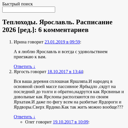
Быстрый поиск
Теплоходы. Ярославль. Расписание
2026 [ред.]
: 6 комментариев
Ирина
говорит
23.01.2019 в 09:59
:
А я люблю Ярославль и всегда с удовольствием
приезжаю к вам.
Ответить
↓
Яргость
говорит
18.10.2017 в 13:44
:
Вся ваша деревня сплошная Яршляпа.И народец в
основной своей массе пассивное Ярбыдло ,сядут на
последний до толги и обратно,надрутся как Ярсвиньи и
довольные как Ярслоны расползаются по своим
Ярхатам.И даже по фигу всем на разбитые Ярдороги и
Ярдворы.Сверх Ярдико.Как так жить можно вообще???
Ответить
↓
Олег
говорит
19.10.2017 в 10:09
: