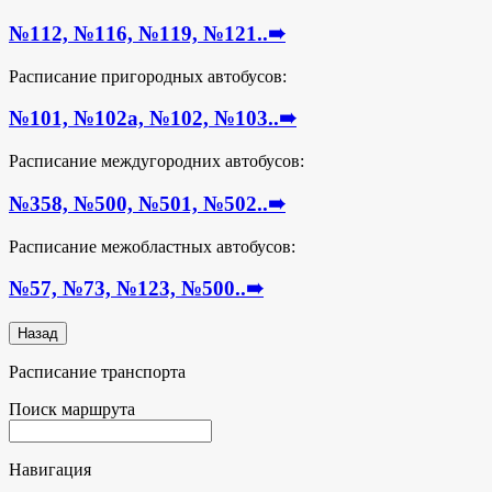
№112, №116, №119, №121..
➠
Расписание пригородных автобусов:
№101, №102а, №102, №103..
➠
Расписание междугородних автобусов:
№358, №500, №501, №502..
➠
Расписание межобластных автобусов:
№57, №73, №123, №500..
➠
Расписание транспорта
Поиск маршрута
Навигация