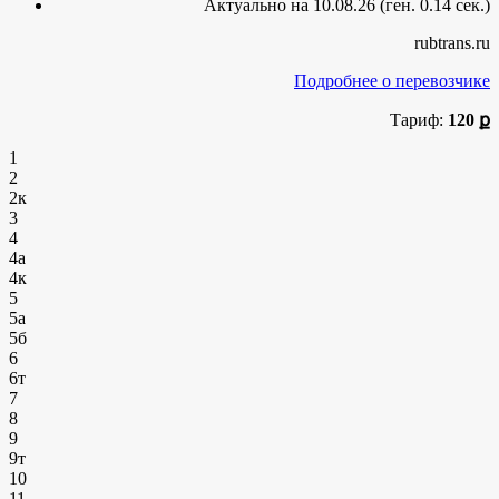
Актуально на 10.08.26 (ген. 0.14 сек.)
rubtrans.ru
Подробнее о перевозчике
Тариф:
120 ք
1
2
2к
3
4
4а
4к
5
5а
5б
6
6т
7
8
9
9т
10
11