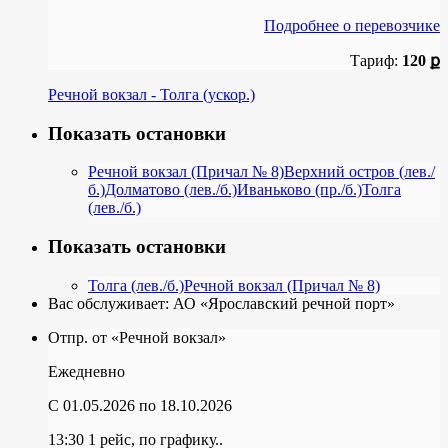
Подробнее о перевозчике
Тариф:
120 ք
Речной вокзал - Толга (ускор.)
Показать остановки
Речной вокзал (Причал № 8)
Верхний остров (лев./
б.)
Долматово (лев./б.)
Иваньково (пр./б.)
Толга
(лев./б.)
Показать остановки
Толга (лев./б.)
Речной вокзал (Причал № 8)
Вас обслуживает:
АО «Ярославский речной порт»
Отпр. от «Речной вокзал»
Ежедневно
C 01.05.2026
по 18.10.2026
13:30
1 рейс, по графику..