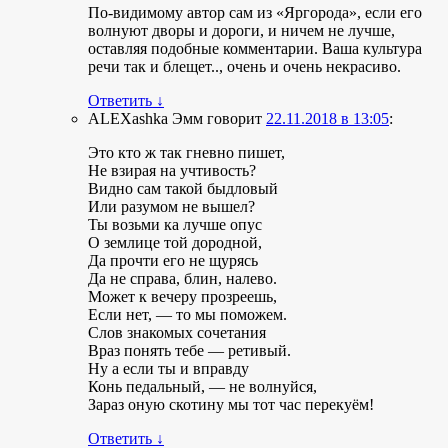
По-видимому автор сам из «Яргорода», если его
волнуют дворы и дороги, и ничем не лучше,
оставляя подобные комментарии. Ваша культура
речи так и блещет.., очень и очень некрасиво.
Ответить
↓
ALEXashka Эмм
говорит
22.11.2018 в 13:05
:
Это кто ж так гневно пишет,
Не взирая на учтивость?
Видно сам такой быдловый
Или разумом не вышел?
Ты возьми ка лучше опус
О землице той дородной,
Да прочти его не щурясь
Да не справа, блин, налево.
Может к вечеру прозреешь,
Если нет, — то мы поможем.
Слов знакомых сочетания
Враз понять тебе — ретивый.
Ну а если ты и вправду
Конь педальный, — не волнуйся,
Зараз оную скотину мы тот час перекуём!
Ответить
↓