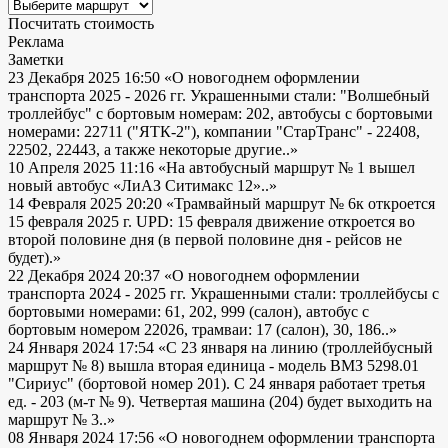
Посчитать стоимость
Реклама
Заметки
23 Декабря 2025 16:50
«О новогоднем оформлении
транспорта 2025 - 2026 гг. Украшенными стали: "Волшебный
троллейбус" с бортовым номерам: 202, автобусы с бортовыми
номерами: 22711 ("ЯТК-2"), компании "СтарТранс" - 22408,
22502, 22443, а также некоторые другие..»
10 Апреля 2025 11:16
«На автобусный маршрут № 1 вышел
новый автобус «ЛиАЗ Ситимакс 12»..»
14 Февраля 2025 20:20
«Трамвайный маршрут № 6к откроется
15 февраля 2025 г. UPD: 15 февраля движение откроется во
второй половине дня (в первой половине дня - рейсов не
будет).»
22 Декабря 2024 20:37
«О новогоднем оформлении
транспорта 2024 - 2025 гг. Украшенными стали: троллейбусы с
бортовыми номерами: 61, 202, 999 (салон), автобус с
бортовым номером 22026, трамваи: 17 (салон), 30, 186..»
24 Января 2024 17:54
«С 23 января на линию (троллейбусный
маршрут № 8) вышла вторая единица - модель ВМЗ 5298.01
"Сириус" (бортовой номер 201). С 24 января работает третья
ед. - 203 (м-т № 9). Четвертая машина (204) будет выходить на
маршрут № 3..»
08 Января 2024 17:56
«О новогоднем оформлении транспорта