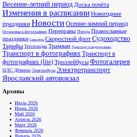
Весенне-летний период
Доска почёта
Изменения в расписании
Новогодние
Новости
Осенне-зимний период
праздники
Переправы
Православные
Поезда
Остановки в фотографиях
Судоходство
Скоростной флот
праздники
Самолёты
Тарифы
Трамваи
Теплоходы
Транспорт в видеороликах
Транспорт в фотографиях
Транспорт в
Фотогалерея
фотографиях (lite)
Троллейбусы
Электротранспорт
ЦЛС Дёмино
Электробусы
Ярославский автовокзал
Архивы
Июль 2026
Июнь 2026
Май 2026
Апрель 2026
Март 2026
Февраль 2026
Январь 2026