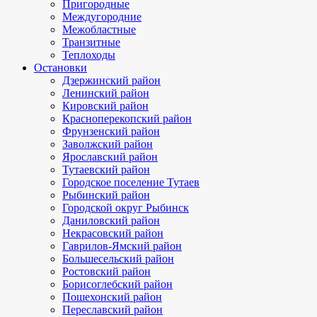
Пригородные
Междугородние
Межобластные
Транзитные
Теплоходы
Остановки
Дзержинский район
Ленинский район
Кировский район
Красноперекопский район
Фрунзенский район
Заволжский район
Ярославский район
Тутаевский район
Городское поселение Тутаев
Рыбинский район
Городской округ Рыбинск
Даниловский район
Некрасовский район
Гаврилов-Ямский район
Большесельский район
Ростовский район
Борисоглебский район
Пошехонский район
Переславский район