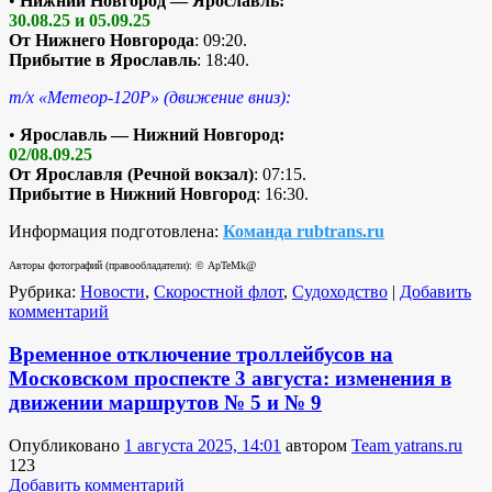
•
Нижний Новгород — Ярославль:
30.08.25 и 05.09.25
От Нижнего Новгорода
: 09:20.
Прибытие в Ярославль
: 18:40.
т/х «Метеор-120Р» (движение вниз):
•
Ярославль — Нижний Новгород:
02/08.09.25
От Ярославля (Речной вокзал)
: 07:15.
Прибытие в Нижний Новгород
: 16:30.
Информация подготовлена:
Команда rubtrans.ru
Авторы фотографий (правообладатели): © ApTeMk@
Рубрика:
Новости
,
Скоростной флот
,
Судоходство
|
Добавить
комментарий
Временное отключение троллейбусов на
Московском проспекте 3 августа: изменения в
движении маршрутов № 5 и № 9
Опубликовано
1 августа 2025, 14:01
автором
Team yatrans.ru
123
Добавить комментарий