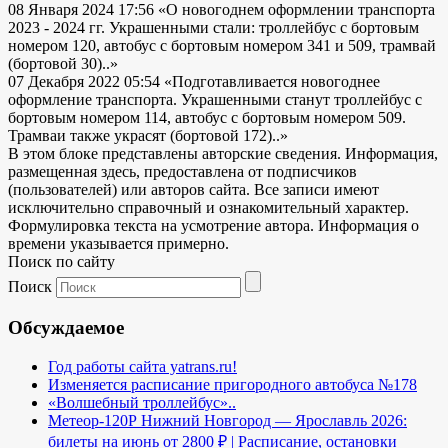
08 Января 2024 17:56
«О новогоднем оформлении транспорта
2023 - 2024 гг. Украшенными стали: троллейбус с бортовым
номером 120, автобус с бортовым номером 341 и 509, трамвай
(бортовой 30)..»
07 Декабря 2022 05:54
«Подготавливается новогоднее
оформление транспорта. Украшенными станут троллейбус с
бортовым номером 114, автобус с бортовым номером 509.
Трамваи также украсят (бортовой 172)..»
В этом блоке представлены авторские сведения. Информация,
размещенная здесь, предоставлена от подписчиков
(пользователей) или авторов сайта. Все записи имеют
исключительно справочный и ознакомительный характер.
Формулировка текста на усмотрение автора. Информация о
времени указывается примерно.
Поиск по сайту
Поиск
Обсуждаемое
Год работы сайта yatrans.ru!
Изменяется расписание пригородного автобуса №178
«Волшебный троллейбус»..
Метеор-120Р Нижний Новгород — Ярославль 2026:
билеты на июнь от 2800 ₽ | Расписание, остановки