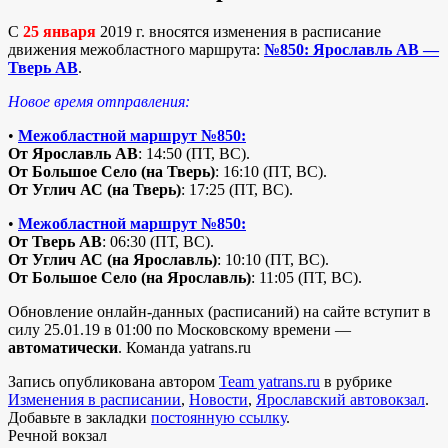
C
25 января
2019 г. вносятся изменения в расписание
движения межобластного маршрута:
№850: Ярославль АВ —
Тверь АВ
.
Новое время отправления:
•
Межобластной маршрут №850:
От Ярославль АВ
: 14:50 (ПТ, ВС).
От Большое Село (на Тверь)
: 16:10 (ПТ, ВС).
От Углич АС (на Тверь)
: 17:25 (ПТ, ВС).
•
Межобластной маршрут №850:
От Тверь АВ
: 06:30 (ПТ, ВС).
От Углич АС (на Ярославль)
: 10:10 (ПТ, ВС).
От Большое Село (на Ярославль)
: 11:05 (ПТ, ВС).
Обновление онлайн-данных (расписаний) на сайте вступит в
силу 25.01.19 в 01:00 по Московскому времени —
автоматически
. Команда yatrans.ru
Запись опубликована автором
Team yatrans.ru
в рубрике
Изменения в расписании
,
Новости
,
Ярославский автовокзал
.
Добавьте в закладки
постоянную ссылку
.
Речной вокзал