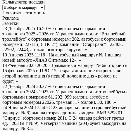
Калькулятор поездки
Посчитать стоимость
Реклама
Заметки
23 Декабря 2025 16:50
«О новогоднем оформлении
транспорта 2025 - 2026 гг. Украшенными стали: "Волшебный
троллейбус" с бортовым номерам: 202, автобусы с бортовыми
номерами: 22711 ("ЯТК-2"), компании "СтарТранс" - 22408,
22502, 22443, а также некоторые другие..»
10 Апреля 2025 11:16
«На автобусный маршрут № 1 вышел
новый автобус «ЛиАЗ Ситимакс 12»..»
14 Февраля 2025 20:20
«Трамвайный маршрут № 6к откроется
15 февраля 2025 г. UPD: 15 февраля движение откроется во
второй половине дня (в первой половине дня - рейсов не
будет).»
22 Декабря 2024 20:37
«О новогоднем оформлении
транспорта 2024 - 2025 гг. Украшенными стали: троллейбусы с
бортовыми номерами: 61, 202, 999 (салон), автобус с
бортовым номером 22026, трамваи: 17 (салон), 30, 186..»
24 Января 2024 17:54
«С 23 января на линию (троллейбусный
маршрут № 8) вышла вторая единица - модель ВМЗ 5298.01
"Сириус" (бортовой номер 201). С 24 января работает третья
ед. - 203 (м-т № 9). Четвертая машина (204) будет выходить на
маршрут № 3..»