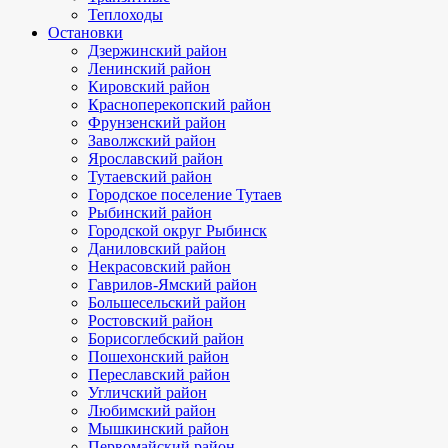
Теплоходы
Остановки
Дзержинский район
Ленинский район
Кировский район
Красноперекопский район
Фрунзенский район
Заволжский район
Ярославский район
Тутаевский район
Городское поселение Тутаев
Рыбинский район
Городской округ Рыбинск
Даниловский район
Некрасовский район
Гаврилов-Ямский район
Большесельский район
Ростовский район
Борисоглебский район
Пошехонский район
Переславский район
Угличский район
Любимский район
Мышкинский район
Первомайский район