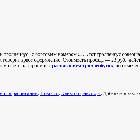
й троллейбус» с бортовым номером 62. Этот троллейбус совершае
 говорит яркое оформление. Стоимость проезда — 23 руб., дейст
осмотреть на странице с
расписанием троллейбусов
, он отмече
ния в расписании
,
Новости
,
Электротранспорт
. Добавьте в закл