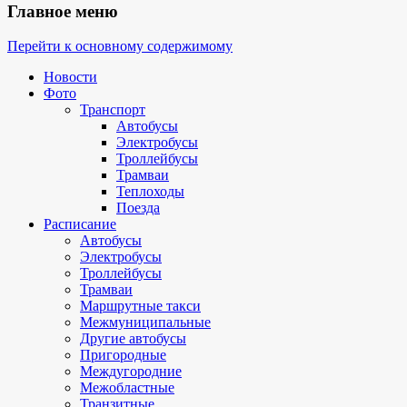
Главное меню
Перейти к основному содержимому
Новости
Фото
Транспорт
Автобусы
Электробусы
Троллейбусы
Трамваи
Теплоходы
Поезда
Расписание
Автобусы
Электробусы
Троллейбусы
Трамваи
Маршрутные такси
Межмуниципальные
Другие автобусы
Пригородные
Междугородние
Межобластные
Транзитные