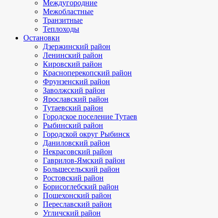
Междугородние
Межобластные
Транзитные
Теплоходы
Остановки
Дзержинский район
Ленинский район
Кировский район
Красноперекопский район
Фрунзенский район
Заволжский район
Ярославский район
Тутаевский район
Городское поселение Тутаев
Рыбинский район
Городской округ Рыбинск
Даниловский район
Некрасовский район
Гаврилов-Ямский район
Большесельский район
Ростовский район
Борисоглебский район
Пошехонский район
Переславский район
Угличский район