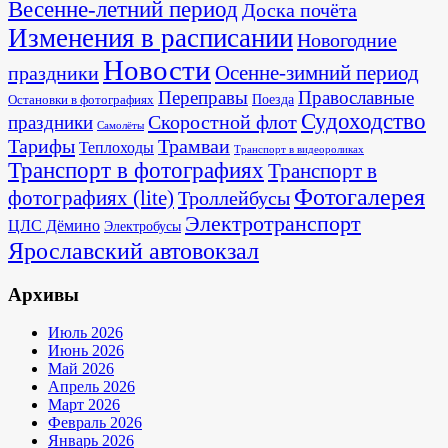
Весенне-летний период
Доска почёта
Изменения в расписании
Новогодние
Новости
Осенне-зимний период
праздники
Переправы
Православные
Поезда
Остановки в фотографиях
Судоходство
Скоростной флот
праздники
Самолёты
Тарифы
Трамваи
Теплоходы
Транспорт в видеороликах
Транспорт в фотографиях
Транспорт в
Фотогалерея
фотографиях (lite)
Троллейбусы
Электротранспорт
ЦЛС Дёмино
Электробусы
Ярославский автовокзал
Архивы
Июль 2026
Июнь 2026
Май 2026
Апрель 2026
Март 2026
Февраль 2026
Январь 2026