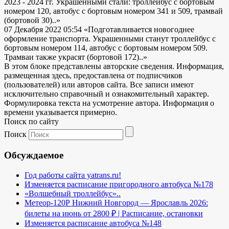
2023 - 2024 гг. Украшенными стали: троллейбус с бортовым
номером 120, автобус с бортовым номером 341 и 509, трамвай
(бортовой 30)..»
07 Декабря 2022 05:54
«Подготавливается новогоднее
оформление транспорта. Украшенными станут троллейбус с
бортовым номером 114, автобус с бортовым номером 509.
Трамваи также украсят (бортовой 172)..»
В этом блоке представлены авторские сведения. Информация,
размещенная здесь, предоставлена от подписчиков
(пользователей) или авторов сайта. Все записи имеют
исключительно справочный и ознакомительный характер.
Формулировка текста на усмотрение автора. Информация о
времени указывается примерно.
Поиск по сайту
Поиск
Обсуждаемое
Год работы сайта yatrans.ru!
Изменяется расписание пригородного автобуса №178
«Волшебный троллейбус»..
Метеор-120Р Нижний Новгород — Ярославль 2026:
билеты на июнь от 2800 ₽ | Расписание, остановки
Изменяется расписание автобуса №148