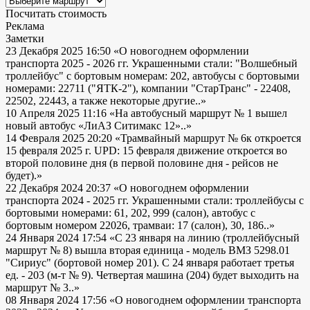
Посчитать стоимость
Реклама
Заметки
23 Декабря 2025 16:50
«О новогоднем оформлении
транспорта 2025 - 2026 гг. Украшенными стали: "Волшебный
троллейбус" с бортовым номерам: 202, автобусы с бортовыми
номерами: 22711 ("ЯТК-2"), компании "СтарТранс" - 22408,
22502, 22443, а также некоторые другие..»
10 Апреля 2025 11:16
«На автобусный маршрут № 1 вышел
новый автобус «ЛиАЗ Ситимакс 12»..»
14 Февраля 2025 20:20
«Трамвайный маршрут № 6к откроется
15 февраля 2025 г. UPD: 15 февраля движение откроется во
второй половине дня (в первой половине дня - рейсов не
будет).»
22 Декабря 2024 20:37
«О новогоднем оформлении
транспорта 2024 - 2025 гг. Украшенными стали: троллейбусы с
бортовыми номерами: 61, 202, 999 (салон), автобус с
бортовым номером 22026, трамваи: 17 (салон), 30, 186..»
24 Января 2024 17:54
«С 23 января на линию (троллейбусный
маршрут № 8) вышла вторая единица - модель ВМЗ 5298.01
"Сириус" (бортовой номер 201). С 24 января работает третья
ед. - 203 (м-т № 9). Четвертая машина (204) будет выходить на
маршрут № 3..»
08 Января 2024 17:56
«О новогоднем оформлении транспорта