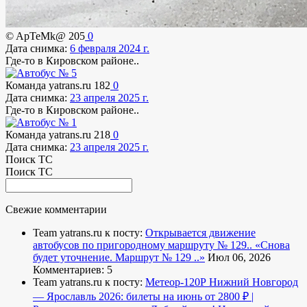
© ApTeMk@
205
0
Дата снимка:
6 февраля 2024 г.
Где-то в Кировском районе..
Команда yatrans.ru
182
0
Дата снимка:
23 апреля 2025 г.
Где-то в Кировском районе..
Команда yatrans.ru
218
0
Дата снимка:
23 апреля 2025 г.
Поиск ТС
Поиск ТС
Свежие комментарии
Team yatrans.ru к посту:
Открывается движение
автобусов по пригородному маршруту № 129..
«Снова
будет уточнение. Маршрут № 129 ..»
Июл 06, 2026
Комментариев: 5
Team yatrans.ru к посту:
Метеор-120Р Нижний Новгород
— Ярославль 2026: билеты на июнь от 2800 ₽ |