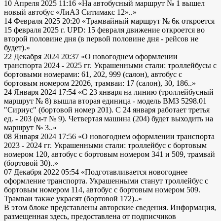
10 Апреля 2025 11:16
«На автобусный маршрут № 1 вышел
новый автобус «ЛиАЗ Ситимакс 12»..»
14 Февраля 2025 20:20
«Трамвайный маршрут № 6к откроется
15 февраля 2025 г. UPD: 15 февраля движение откроется во
второй половине дня (в первой половине дня - рейсов не
будет).»
22 Декабря 2024 20:37
«О новогоднем оформлении
транспорта 2024 - 2025 гг. Украшенными стали: троллейбусы с
бортовыми номерами: 61, 202, 999 (салон), автобус с
бортовым номером 22026, трамваи: 17 (салон), 30, 186..»
24 Января 2024 17:54
«С 23 января на линию (троллейбусный
маршрут № 8) вышла вторая единица - модель ВМЗ 5298.01
"Сириус" (бортовой номер 201). С 24 января работает третья
ед. - 203 (м-т № 9). Четвертая машина (204) будет выходить на
маршрут № 3..»
08 Января 2024 17:56
«О новогоднем оформлении транспорта
2023 - 2024 гг. Украшенными стали: троллейбус с бортовым
номером 120, автобус с бортовым номером 341 и 509, трамвай
(бортовой 30)..»
07 Декабря 2022 05:54
«Подготавливается новогоднее
оформление транспорта. Украшенными станут троллейбус с
бортовым номером 114, автобус с бортовым номером 509.
Трамваи также украсят (бортовой 172)..»
В этом блоке представлены авторские сведения. Информация,
размещенная здесь, предоставлена от подписчиков