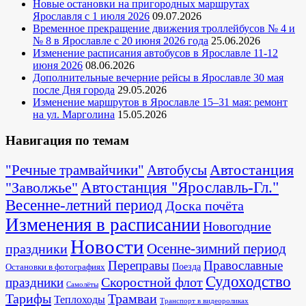
Новые остановки на пригородных маршрутах
Ярославля с 1 июля 2026
09.07.2026
Временное прекращение движения троллейбусов № 4 и
№ 8 в Ярославле с 20 июня 2026 года
25.06.2026
Изменение расписания автобусов в Ярославле 11-12
июня 2026
08.06.2026
Дополнительные вечерние рейсы в Ярославле 30 мая
после Дня города
29.05.2026
Изменение маршрутов в Ярославле 15–31 мая: ремонт
на ул. Марголина
15.05.2026
Навигация по темам
Автостанция
"Речные трамвайчики"
Автобусы
"Заволжье"
Автостанция "Ярославль-Гл."
Весенне-летний период
Доска почёта
Изменения в расписании
Новогодние
Новости
Осенне-зимний период
праздники
Переправы
Православные
Поезда
Остановки в фотографиях
Судоходство
Скоростной флот
праздники
Самолёты
Тарифы
Трамваи
Теплоходы
Транспорт в видеороликах