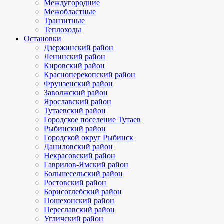
Междугородние
Межобластные
Транзитные
Теплоходы
Остановки
Дзержинский район
Ленинский район
Кировский район
Красноперекопский район
Фрунзенский район
Заволжский район
Ярославский район
Тутаевский район
Городское поселение Тутаев
Рыбинский район
Городской округ Рыбинск
Даниловский район
Некрасовский район
Гаврилов-Ямский район
Большесельский район
Ростовский район
Борисоглебский район
Пошехонский район
Переславский район
Угличский район