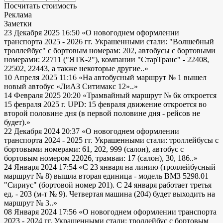
Посчитать стоимость
Реклама
Заметки
23 Декабря 2025 16:50
«О новогоднем оформлении
транспорта 2025 - 2026 гг. Украшенными стали: "Волшебный
троллейбус" с бортовым номерам: 202, автобусы с бортовыми
номерами: 22711 ("ЯТК-2"), компании "СтарТранс" - 22408,
22502, 22443, а также некоторые другие..»
10 Апреля 2025 11:16
«На автобусный маршрут № 1 вышел
новый автобус «ЛиАЗ Ситимакс 12»..»
14 Февраля 2025 20:20
«Трамвайный маршрут № 6к откроется
15 февраля 2025 г. UPD: 15 февраля движение откроется во
второй половине дня (в первой половине дня - рейсов не
будет).»
22 Декабря 2024 20:37
«О новогоднем оформлении
транспорта 2024 - 2025 гг. Украшенными стали: троллейбусы с
бортовыми номерами: 61, 202, 999 (салон), автобус с
бортовым номером 22026, трамваи: 17 (салон), 30, 186..»
24 Января 2024 17:54
«С 23 января на линию (троллейбусный
маршрут № 8) вышла вторая единица - модель ВМЗ 5298.01
"Сириус" (бортовой номер 201). С 24 января работает третья
ед. - 203 (м-т № 9). Четвертая машина (204) будет выходить на
маршрут № 3..»
08 Января 2024 17:56
«О новогоднем оформлении транспорта
2023 - 2024 гг. Украшенными стали: троллейбус с бортовым