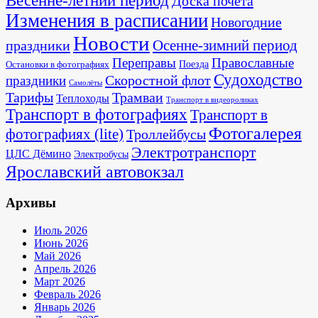
Весенне-летний период
Доска почёта
Изменения в расписании
Новогодние
Новости
Осенне-зимний период
праздники
Переправы
Православные
Поезда
Остановки в фотографиях
Судоходство
Скоростной флот
праздники
Самолёты
Тарифы
Трамваи
Теплоходы
Транспорт в видеороликах
Транспорт в фотографиях
Транспорт в
Фотогалерея
фотографиях (lite)
Троллейбусы
Электротранспорт
ЦЛС Дёмино
Электробусы
Ярославский автовокзал
Архивы
Июль 2026
Июнь 2026
Май 2026
Апрель 2026
Март 2026
Февраль 2026
Январь 2026