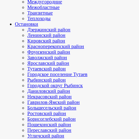
Междугородние
Межобластные
Транзитные
Теплоходы
Остановки
Дзержинский район
Ленинский район
Кировский район
Красноперекопский район
Фрунзенский район
Заволжский район
Ярославский район
Тутаевский район
Городское поселение Тутаев
Рыбинский район
Городской округ Рыбинск
Даниловский район
Некрасовский район
Гаврилов-Ямский район
Большесельский район
Ростовский район
Борисоглебский район
Пошехонский район
Переславский район
Угличский район