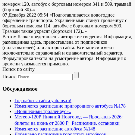
номером 120, автобус с бортовым номером 341 и 509, трамвай
(бортовой 30)..»
07 Декабря 2022 05:54
«Подготавливается новогоднее
оформление транспорта. Украшенными станут троллейбус с
бортовым номером 114, автобус с бортовым номером 509.
Трамваи также украсят (бортовой 172)..»
В этом блоке представлены авторские сведения. Информация,
размещенная здесь, предоставлена от подписчиков
(пользователей) или авторов сайта. Все записи имеют
исключительно справочный и ознакомительный характер.
Формулировка текста на усмотрение автора. Информация о
времени указывается примерно.
Поиск по сайту
Поиск
Обсуждаемое
Год работы сайта yatrans.ru!
Изменяется расписание пригородного автобуса №178
«Волшебный троллейбус»..
Метеор-120Р Нижний Новгород — Ярославль 2026:
билеты на июнь от 2800 ₽ | Расписание, остановки
Изменяется расписание автобуса №148
Добавлено расписание городских автобусов