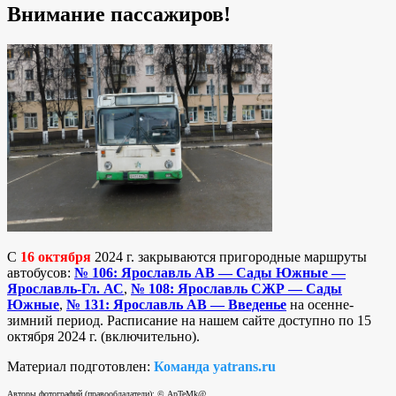
Внимание пассажиров!
С
16 октября
2024 г. закрываются пригородные маршруты
автобусов:
№ 106: Ярославль АВ — Сады Южные —
Ярославль-Гл. АС
,
№ 108: Ярославль СЖР — Сады
Южные
,
№ 131: Ярославль АВ — Введенье
на осенне-
зимний период. Расписание на нашем сайте доступно по 15
октября 2024 г. (включительно).
Материал подготовлен:
Команда yatrans.ru
Авторы фотографий (правообладатели): © ApTeMk@