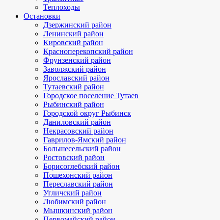
Теплоходы
Остановки
Дзержинский район
Ленинский район
Кировский район
Красноперекопский район
Фрунзенский район
Заволжский район
Ярославский район
Тутаевский район
Городское поселение Тутаев
Рыбинский район
Городской округ Рыбинск
Даниловский район
Некрасовский район
Гаврилов-Ямский район
Большесельский район
Ростовский район
Борисоглебский район
Пошехонский район
Переславский район
Угличский район
Любимский район
Мышкинский район
Первомайский район