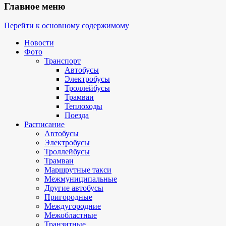
Главное меню
Перейти к основному содержимому
Новости
Фото
Транспорт
Автобусы
Электробусы
Троллейбусы
Трамваи
Теплоходы
Поезда
Расписание
Автобусы
Электробусы
Троллейбусы
Трамваи
Маршрутные такси
Межмуниципальные
Другие автобусы
Пригородные
Междугородние
Межобластные
Транзитные