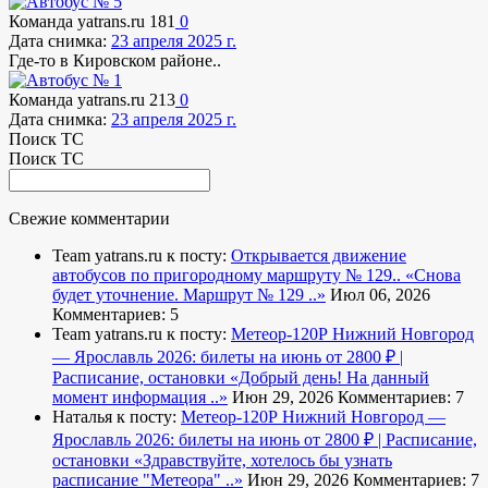
Команда yatrans.ru
181
0
Дата снимка:
23 апреля 2025 г.
Где-то в Кировском районе..
Команда yatrans.ru
213
0
Дата снимка:
23 апреля 2025 г.
Поиск ТС
Поиск ТС
Свежие комментарии
Team yatrans.ru к посту:
Открывается движение
автобусов по пригородному маршруту № 129..
«Снова
будет уточнение. Маршрут № 129 ..»
Июл 06, 2026
Комментариев: 5
Team yatrans.ru к посту:
Метеор-120Р Нижний Новгород
— Ярославль 2026: билеты на июнь от 2800 ₽ |
Расписание, остановки
«Добрый день! На данный
момент информация ..»
Июн 29, 2026
Комментариев: 7
Наталья к посту:
Метеор-120Р Нижний Новгород —
Ярославль 2026: билеты на июнь от 2800 ₽ | Расписание,
остановки
«Здравствуйте, хотелось бы узнать
расписание "Метеора" ..»
Июн 29, 2026
Комментариев: 7