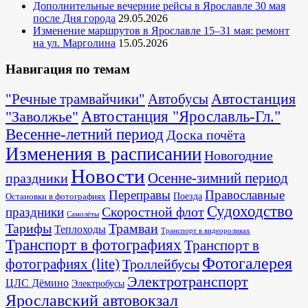
Дополнительные вечерние рейсы в Ярославле 30 мая
после Дня города
29.05.2026
Изменение маршрутов в Ярославле 15–31 мая: ремонт
на ул. Марголина
15.05.2026
Навигация по темам
Автостанция
"Речные трамвайчики"
Автобусы
"Заволжье"
Автостанция "Ярославль-Гл."
Весенне-летний период
Доска почёта
Изменения в расписании
Новогодние
Новости
Осенне-зимний период
праздники
Переправы
Православные
Поезда
Остановки в фотографиях
Судоходство
Скоростной флот
праздники
Самолёты
Тарифы
Трамваи
Теплоходы
Транспорт в видеороликах
Транспорт в фотографиях
Транспорт в
Фотогалерея
фотографиях (lite)
Троллейбусы
Электротранспорт
ЦЛС Дёмино
Электробусы
Ярославский автовокзал