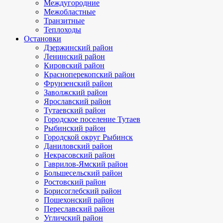
Междугородние
Межобластные
Транзитные
Теплоходы
Остановки
Дзержинский район
Ленинский район
Кировский район
Красноперекопский район
Фрунзенский район
Заволжский район
Ярославский район
Тутаевский район
Городское поселение Тутаев
Рыбинский район
Городской округ Рыбинск
Даниловский район
Некрасовский район
Гаврилов-Ямский район
Большесельский район
Ростовский район
Борисоглебский район
Пошехонский район
Переславский район
Угличский район