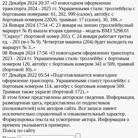
22 Декабря 2024 20:37
«О новогоднем оформлении
транспорта 2024 - 2025 гг. Украшенными стали: троллейбусы с
бортовыми номерами: 61, 202, 999 (салон), автобус с
бортовым номером 22026, трамваи: 17 (салон), 30, 186..»
24 Января 2024 17:54
«С 23 января на линию (троллейбусный
маршрут № 8) вышла вторая единица - модель ВМЗ 5298.01
"Сириус" (бортовой номер 201). С 24 января работает третья
ед. - 203 (м-т № 9). Четвертая машина (204) будет выходить на
маршрут № 3..»
08 Января 2024 17:56
«О новогоднем оформлении транспорта
2023 - 2024 гг. Украшенными стали: троллейбус с бортовым
номером 120, автобус с бортовым номером 341 и 509, трамвай
(бортовой 30)..»
07 Декабря 2022 05:54
«Подготавливается новогоднее
оформление транспорта. Украшенными станут троллейбус с
бортовым номером 114, автобус с бортовым номером 509.
Трамваи также украсят (бортовой 172)..»
В этом блоке представлены авторские сведения. Информация,
размещенная здесь, предоставлена от подписчиков
(пользователей) или авторов сайта. Все записи имеют
исключительно справочный и ознакомительный характер.
Формулировка текста на усмотрение автора. Информация о
времени указывается примерно.
Поиск по сайту