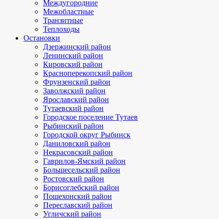
Междугородние
Межобластные
Транзитные
Теплоходы
Остановки
Дзержинский район
Ленинский район
Кировский район
Красноперекопский район
Фрунзенский район
Заволжский район
Ярославский район
Тутаевский район
Городское поселение Тутаев
Рыбинский район
Городской округ Рыбинск
Даниловский район
Некрасовский район
Гаврилов-Ямский район
Большесельский район
Ростовский район
Борисоглебский район
Пошехонский район
Переславский район
Угличский район