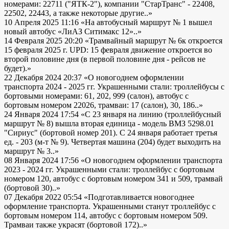
номерами: 22711 ("ЯТК-2"), компании "СтарТранс" - 22408,
22502, 22443, а также некоторые другие..»
10 Апреля 2025 11:16
«На автобусный маршрут № 1 вышел
новый автобус «ЛиАЗ Ситимакс 12»..»
14 Февраля 2025 20:20
«Трамвайный маршрут № 6к откроется
15 февраля 2025 г. UPD: 15 февраля движение откроется во
второй половине дня (в первой половине дня - рейсов не
будет).»
22 Декабря 2024 20:37
«О новогоднем оформлении
транспорта 2024 - 2025 гг. Украшенными стали: троллейбусы с
бортовыми номерами: 61, 202, 999 (салон), автобус с
бортовым номером 22026, трамваи: 17 (салон), 30, 186..»
24 Января 2024 17:54
«С 23 января на линию (троллейбусный
маршрут № 8) вышла вторая единица - модель ВМЗ 5298.01
"Сириус" (бортовой номер 201). С 24 января работает третья
ед. - 203 (м-т № 9). Четвертая машина (204) будет выходить на
маршрут № 3..»
08 Января 2024 17:56
«О новогоднем оформлении транспорта
2023 - 2024 гг. Украшенными стали: троллейбус с бортовым
номером 120, автобус с бортовым номером 341 и 509, трамвай
(бортовой 30)..»
07 Декабря 2022 05:54
«Подготавливается новогоднее
оформление транспорта. Украшенными станут троллейбус с
бортовым номером 114, автобус с бортовым номером 509.
Трамваи также украсят (бортовой 172)..»