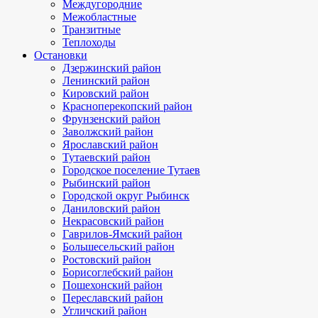
Междугородние
Межобластные
Транзитные
Теплоходы
Остановки
Дзержинский район
Ленинский район
Кировский район
Красноперекопский район
Фрунзенский район
Заволжский район
Ярославский район
Тутаевский район
Городское поселение Тутаев
Рыбинский район
Городской округ Рыбинск
Даниловский район
Некрасовский район
Гаврилов-Ямский район
Большесельский район
Ростовский район
Борисоглебский район
Пошехонский район
Переславский район
Угличский район