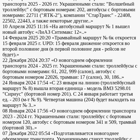
транспорта 2025 - 2026 гг. Украшенными стали: "Волшебный
троллейбус" с бортовым номерам: 202, автобусы с бортовыми
номерами: 22711 ("ЯТК-2"), компании "СтарТранс" - 22408,
22502, 22443, а также некоторые другие..»
10 Апреля 2025 11:16
«На автобусный маршрут № 1 вышел
новый автобус «ЛиАЗ Ситимакс 12»..»
14 Февраля 2025 20:20
«Трамвайный маршрут № 6к откроется
15 февраля 2025 г. UPD: 15 февраля движение откроется во
второй половине дня (в первой половине дня - рейсов не
будет).»
22 Декабря 2024 20:37
«О новогоднем оформлении
транспорта 2024 - 2025 гг. Украшенными стали: троллейбусы с
бортовыми номерами: 61, 202, 999 (салон), автобус с
бортовым номером 22026, трамваи: 17 (салон), 30, 186..»
24 Января 2024 17:54
«С 23 января на линию (троллейбусный
маршрут № 8) вышла вторая единица - модель ВМЗ 5298.01
"Сириус" (бортовой номер 201). С 24 января работает третья
ед. - 203 (м-т № 9). Четвертая машина (204) будет выходить на
маршрут № 3..»
08 Января 2024 17:56
«О новогоднем оформлении транспорта
2023 - 2024 гг. Украшенными стали: троллейбус с бортовым
номером 120, автобус с бортовым номером 341 и 509, трамвай
(бортовой 30)..»
07 Декабря 2022 05:54
«Подготавливается новогоднее
оформление транспорта. Украшенными станут троллейбус с