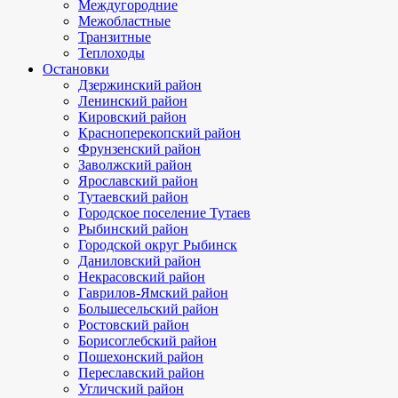
Междугородние
Межобластные
Транзитные
Теплоходы
Остановки
Дзержинский район
Ленинский район
Кировский район
Красноперекопский район
Фрунзенский район
Заволжский район
Ярославский район
Тутаевский район
Городское поселение Тутаев
Рыбинский район
Городской округ Рыбинск
Даниловский район
Некрасовский район
Гаврилов-Ямский район
Большесельский район
Ростовский район
Борисоглебский район
Пошехонский район
Переславский район
Угличский район