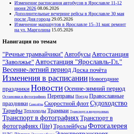
Изменение расписания автобусов в Ярославле 11-12
июня 2026
08.06.2026
Дополнительные вечерние рейсы в Ярославле 30 мая
после Дня города
29.05.2026
Изменение маршрутов в Ярославле 15–31 мая: ремонт
на ул. Марголина
15.05.2026
Навигация по темам
Автостанция
"Речные трамвайчики"
Автобусы
"Заволжье"
Автостанция "Ярославль-Гл."
Весенне-летний период
Доска почёта
Изменения в расписании
Новогодние
Новости
Осенне-зимний период
праздники
Переправы
Православные
Поезда
Остановки в фотографиях
Судоходство
Скоростной флот
праздники
Самолёты
Тарифы
Трамваи
Теплоходы
Транспорт в видеороликах
Транспорт в фотографиях
Транспорт в
Фотогалерея
фотографиях (lite)
Троллейбусы
Электротранспорт