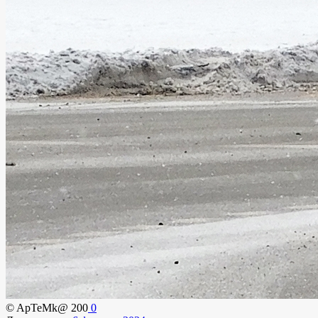
© ApTeMk@
200
0