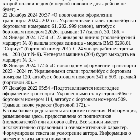
второй половине дня (в первой половине дня - рейсов не
будет).»
22 Декабря 2024 20:37
«О новогоднем оформлении
транспорта 2024 - 2025 гг. Украшенными стали: троллейбусы с
бортовыми номерами: 61, 202, 999 (салон), автобус с
бортовым номером 22026, трамваи: 17 (салон), 30, 186..»
24 Января 2024 17:54
«С 23 января на линию (троллейбусный
маршрут № 8) вышла вторая единица - модель ВМЗ 5298.01
"Сириус" (бортовой номер 201). С 24 января работает третья
ед. - 203 (м-т № 9). Четвертая машина (204) будет выходить на
маршрут № 3..»
08 Января 2024 17:56
«О новогоднем оформлении транспорта
2023 - 2024 гг. Украшенными стали: троллейбус с бортовым
номером 120, автобус с бортовым номером 341 и 509, трамвай
(бортовой 30)..»
07 Декабря 2022 05:54
«Подготавливается новогоднее
оформление транспорта. Украшенными станут троллейбус с
бортовым номером 114, автобус с бортовым номером 509.
Трамваи также украсят (бортовой 172)..»
В этом блоке представлены авторские сведения. Информация,
размещенная здесь, предоставлена от подписчиков
(пользователей) или авторов сайта. Все записи имеют
исключительно справочный и ознакомительный характер.
Формулировка текста на усмотрение автора. Информация о
времени указывается примерно.