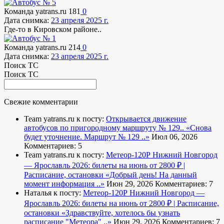
Команда yatrans.ru
181
0
Дата снимка:
23 апреля 2025 г.
Где-то в Кировском районе..
Команда yatrans.ru
214
0
Дата снимка:
23 апреля 2025 г.
Поиск ТС
Поиск ТС
Свежие комментарии
Team yatrans.ru к посту:
Открывается движение
автобусов по пригородному маршруту № 129..
«Снова
будет уточнение. Маршрут № 129 ..»
Июл 06, 2026
Комментариев: 5
Team yatrans.ru к посту:
Метеор-120Р Нижний Новгород
— Ярославль 2026: билеты на июнь от 2800 ₽ |
Расписание, остановки
«Добрый день! На данный
момент информация ..»
Июн 29, 2026
Комментариев: 7
Наталья к посту:
Метеор-120Р Нижний Новгород —
Ярославль 2026: билеты на июнь от 2800 ₽ | Расписание,
остановки
«Здравствуйте, хотелось бы узнать
расписание "Метеора" ..»
Июн 29, 2026
Комментариев: 7