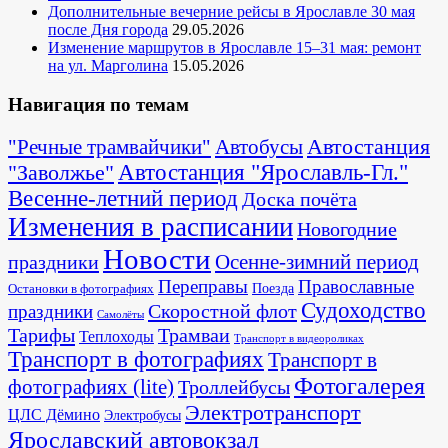
Дополнительные вечерние рейсы в Ярославле 30 мая
после Дня города
29.05.2026
Изменение маршрутов в Ярославле 15–31 мая: ремонт
на ул. Марголина
15.05.2026
Навигация по темам
Автостанция
"Речные трамвайчики"
Автобусы
"Заволжье"
Автостанция "Ярославль-Гл."
Весенне-летний период
Доска почёта
Изменения в расписании
Новогодние
Новости
Осенне-зимний период
праздники
Переправы
Православные
Поезда
Остановки в фотографиях
Судоходство
Скоростной флот
праздники
Самолёты
Тарифы
Трамваи
Теплоходы
Транспорт в видеороликах
Транспорт в фотографиях
Транспорт в
Фотогалерея
фотографиях (lite)
Троллейбусы
Электротранспорт
ЦЛС Дёмино
Электробусы
Ярославский автовокзал