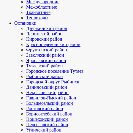
Междугородние
Межобластные
Транзитные
Теплоходы
Остановки
Дзержинский район
Ленинский район
Кировский район
Красноперекопский район
Фрунзенский район
Заволжский район
Ярославский район
Тутаевский район
Городское поселение Тутаев
Рыбинский район
Городской округ Рыбинск
Даниловский район
Некрасовский район
Гаврилов-Ямский район
Большесельский район
Ростовский район
Борисоглебский район
Пошехонский район
Переславский район
Угличский район