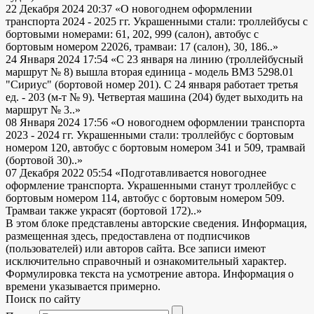
22 Декабря 2024 20:37
«О новогоднем оформлении
транспорта 2024 - 2025 гг. Украшенными стали: троллейбусы с
бортовыми номерами: 61, 202, 999 (салон), автобус с
бортовым номером 22026, трамваи: 17 (салон), 30, 186..»
24 Января 2024 17:54
«С 23 января на линию (троллейбусный
маршрут № 8) вышла вторая единица - модель ВМЗ 5298.01
"Сириус" (бортовой номер 201). С 24 января работает третья
ед. - 203 (м-т № 9). Четвертая машина (204) будет выходить на
маршрут № 3..»
08 Января 2024 17:56
«О новогоднем оформлении транспорта
2023 - 2024 гг. Украшенными стали: троллейбус с бортовым
номером 120, автобус с бортовым номером 341 и 509, трамвай
(бортовой 30)..»
07 Декабря 2022 05:54
«Подготавливается новогоднее
оформление транспорта. Украшенными станут троллейбус с
бортовым номером 114, автобус с бортовым номером 509.
Трамваи также украсят (бортовой 172)..»
В этом блоке представлены авторские сведения. Информация,
размещенная здесь, предоставлена от подписчиков
(пользователей) или авторов сайта. Все записи имеют
исключительно справочный и ознакомительный характер.
Формулировка текста на усмотрение автора. Информация о
времени указывается примерно.
Поиск по сайту