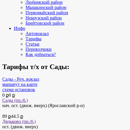
Любимский район
Мышкинский район
Первомайский район
Некоузский район
Брейтовский район
Инфо
Автовокзал
Тарифы
Статьи
Перевозчики
Как добраться?
Тарифы т/х от Сады:
Сады - Реч. вокзал
маршрут на карте
схема остановок
0 ք
0 ք
Сады (пр./б.)
нач. ост. (движ. вверх) (Ярославский р-н)
89 ք
44.5 ք
Дядьково (пр./б.)
ост. (движ. вверх)