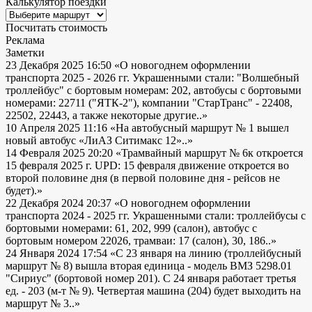
Калькулятор поездки
Посчитать стоимость
Реклама
Заметки
23 Декабря 2025 16:50
«О новогоднем оформлении
транспорта 2025 - 2026 гг. Украшенными стали: "Волшебный
троллейбус" с бортовым номерам: 202, автобусы с бортовыми
номерами: 22711 ("ЯТК-2"), компании "СтарТранс" - 22408,
22502, 22443, а также некоторые другие..»
10 Апреля 2025 11:16
«На автобусный маршрут № 1 вышел
новый автобус «ЛиАЗ Ситимакс 12»..»
14 Февраля 2025 20:20
«Трамвайный маршрут № 6к откроется
15 февраля 2025 г. UPD: 15 февраля движение откроется во
второй половине дня (в первой половине дня - рейсов не
будет).»
22 Декабря 2024 20:37
«О новогоднем оформлении
транспорта 2024 - 2025 гг. Украшенными стали: троллейбусы с
бортовыми номерами: 61, 202, 999 (салон), автобус с
бортовым номером 22026, трамваи: 17 (салон), 30, 186..»
24 Января 2024 17:54
«С 23 января на линию (троллейбусный
маршрут № 8) вышла вторая единица - модель ВМЗ 5298.01
"Сириус" (бортовой номер 201). С 24 января работает третья
ед. - 203 (м-т № 9). Четвертая машина (204) будет выходить на
маршрут № 3..»