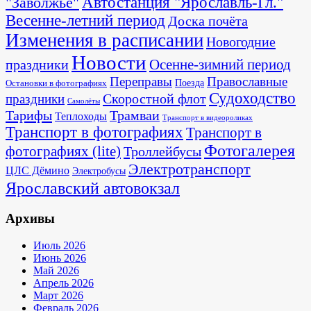
"Заволжье"
Автостанция "Ярославль-Гл."
Весенне-летний период
Доска почёта
Изменения в расписании
Новогодние
Новости
Осенне-зимний период
праздники
Переправы
Православные
Поезда
Остановки в фотографиях
Судоходство
Скоростной флот
праздники
Самолёты
Тарифы
Трамваи
Теплоходы
Транспорт в видеороликах
Транспорт в фотографиях
Транспорт в
Фотогалерея
фотографиях (lite)
Троллейбусы
Электротранспорт
ЦЛС Дёмино
Электробусы
Ярославский автовокзал
Архивы
Июль 2026
Июнь 2026
Май 2026
Апрель 2026
Март 2026
Февраль 2026