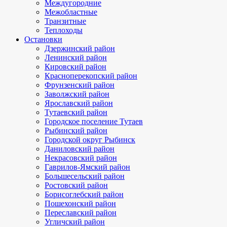
Междугородние
Межобластные
Транзитные
Теплоходы
Остановки
Дзержинский район
Ленинский район
Кировский район
Красноперекопский район
Фрунзенский район
Заволжский район
Ярославский район
Тутаевский район
Городское поселение Тутаев
Рыбинский район
Городской округ Рыбинск
Даниловский район
Некрасовский район
Гаврилов-Ямский район
Большесельский район
Ростовский район
Борисоглебский район
Пошехонский район
Переславский район
Угличский район