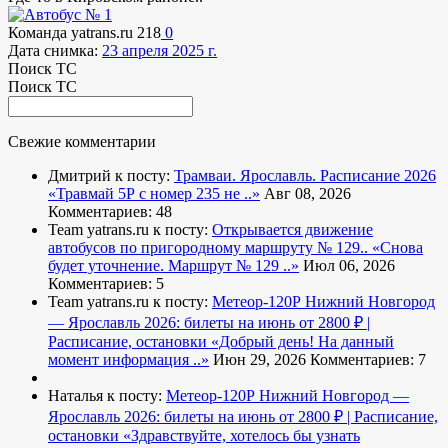
Команда yatrans.ru
218
0
Дата снимка:
23 апреля 2025 г.
Поиск ТС
Поиск ТС
Свежие комментарии
Дмитрий к посту:
Трамваи. Ярославль. Расписание 2026
«Травмай 5Р с номер 235 не ..»
Авг 08, 2026
Комментариев: 48
Team yatrans.ru к посту:
Открывается движение
автобусов по пригородному маршруту № 129..
«Снова
будет уточнение. Маршрут № 129 ..»
Июл 06, 2026
Комментариев: 5
Team yatrans.ru к посту:
Метеор-120Р Нижний Новгород
— Ярославль 2026: билеты на июнь от 2800 ₽ |
Расписание, остановки
«Добрый день! На данный
момент информация ..»
Июн 29, 2026
Комментариев: 7
Наталья к посту:
Метеор-120Р Нижний Новгород —
Ярославль 2026: билеты на июнь от 2800 ₽ | Расписание,
остановки
«Здравствуйте, хотелось бы узнать