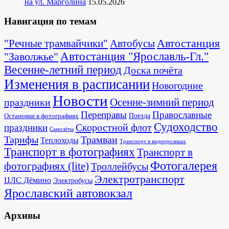
на ул. Марголина
15.05.2026
Навигация по темам
Автостанция
"Речные трамвайчики"
Автобусы
"Заволжье"
Автостанция "Ярославль-Гл."
Весенне-летний период
Доска почёта
Изменения в расписании
Новогодние
Новости
Осенне-зимний период
праздники
Переправы
Православные
Поезда
Остановки в фотографиях
Судоходство
Скоростной флот
праздники
Самолёты
Тарифы
Трамваи
Теплоходы
Транспорт в видеороликах
Транспорт в фотографиях
Транспорт в
Фотогалерея
фотографиях (lite)
Троллейбусы
Электротранспорт
ЦЛС Дёмино
Электробусы
Ярославский автовокзал
Архивы