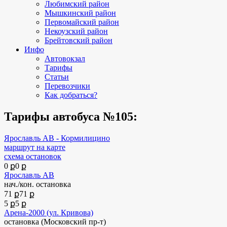
Любимский район
Мышкинский район
Первомайский район
Некоузский район
Брейтовский район
Инфо
Автовокзал
Тарифы
Статьи
Перевозчики
Как добраться?
Тарифы автобуса №105:
Ярославль АВ - Кормилицино
маршрут на карте
схема остановок
0 ք
0 ք
Ярославль АВ
нач./кон. остановка
71 ք
71 ք
5 ք
5 ք
Арена-2000 (ул. Кривова)
остановка (Московский пр-т)