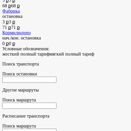
5 ք
5 ք
68 ք
68 ք
Фабрика
остановка
3 ք
3 ք
71 ք
71 ք
Кормилицино
нач./кон. остановка
0 ք
0 ք
Условные обозначения:
жесткий полный тариф
мягкий полный тариф
Поиск транспорта
Поиск остановки
Другие маршруты
Поиск маршрута
Расписание транспорта
Поиск маршрута