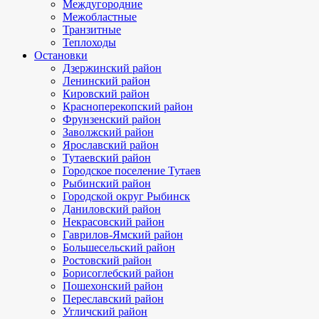
Междугородние
Межобластные
Транзитные
Теплоходы
Остановки
Дзержинский район
Ленинский район
Кировский район
Красноперекопский район
Фрунзенский район
Заволжский район
Ярославский район
Тутаевский район
Городское поселение Тутаев
Рыбинский район
Городской округ Рыбинск
Даниловский район
Некрасовский район
Гаврилов-Ямский район
Большесельский район
Ростовский район
Борисоглебский район
Пошехонский район
Переславский район
Угличский район