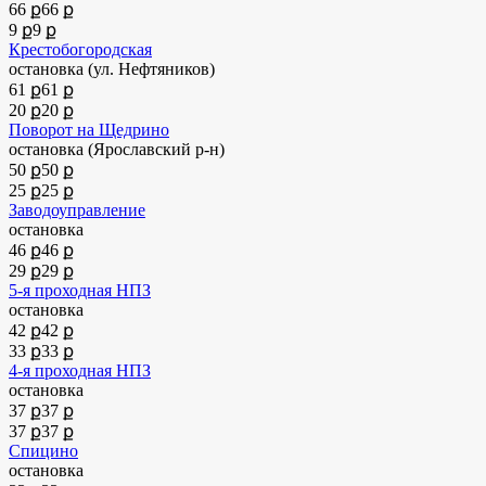
66 ք
66 ք
9 ք
9 ք
Крестобогородская
остановка (ул. Нефтяников)
61 ք
61 ք
20 ք
20 ք
Поворот на Щедрино
остановка (Ярославский р-н)
50 ք
50 ք
25 ք
25 ք
Заводоуправление
остановка
46 ք
46 ք
29 ք
29 ք
5-я проходная НПЗ
остановка
42 ք
42 ք
33 ք
33 ք
4-я проходная НПЗ
остановка
37 ք
37 ք
37 ք
37 ք
Спицино
остановка