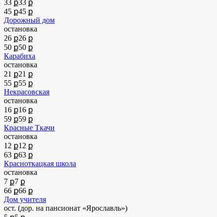
33 ք
33 ք
45 ք
45 ք
Дорожный дом
остановка
26 ք
26 ք
50 ք
50 ք
Карабиха
остановка
21 ք
21 ք
55 ք
55 ք
Некрасовская
остановка
16 ք
16 ք
59 ք
59 ք
Красные Ткачи
остановка
12 ք
12 ք
63 ք
63 ք
Красноткацкая школа
остановка
7 ք
7 ք
66 ք
66 ք
Дом учителя
ост. (дор. на пансионат «Ярославль»)