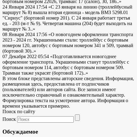
бортовым номером 22026, трамваи: 17 (салон), 30, 186..»
24 Января 2024 17:54
«С 23 января на линию (троллейбусный
маршрут № 8) вышла вторая единица - модель ВМЗ 5298.01
"Сириус" (бортовой номер 201). С 24 января работает третья
ед. - 203 (м-т № 9). Четвертая машина (204) будет выходить на
маршрут № 3..»
08 Января 2024 17:56
«О новогоднем оформлении транспорта
2023 - 2024 гг. Украшенными стали: троллейбус с бортовым
номером 120, автобус с бортовым номером 341 и 509, трамвай
(бортовой 30)..»
07 Декабря 2022 05:54
«Подготавливается новогоднее
оформление транспорта. Украшенными станут троллейбус с
бортовым номером 114, автобус с бортовым номером 509.
Трамваи также украсят (бортовой 172)..»
В этом блоке представлены авторские сведения. Информация,
размещенная здесь, предоставлена от подписчиков
(пользователей) или авторов сайта. Все записи имеют
исключительно справочный и ознакомительный характер.
Формулировка текста на усмотрение автора. Информация о
времени указывается примерно.
Поиск по сайту
Поиск
Обсуждаемое