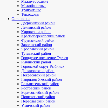
Междугородние
Межобластные
Транзитные
Теплоходы
Остановки
Дзержинский район
Ленинский район
Кировский район
Красноперекопский район
Фрунзенский район
Заволжский район
Ярославский район
Тутаевский район
Городское поселение Тутаев
Рыбинский район
Городской округ Рыбинск
Даниловский район
Некрасовский район
Гаврилов-Ямский район
Большесельский район
Ростовский район
Борисоглебский район
Пошехонский район
Переславский район
Угличский район