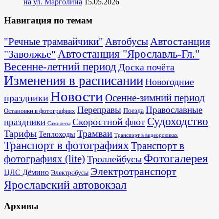
на ул. Марголина
15.05.2026
Навигация по темам
Автостанция
"Речные трамвайчики"
Автобусы
"Заволжье"
Автостанция "Ярославль-Гл."
Весенне-летний период
Доска почёта
Изменения в расписании
Новогодние
Новости
Осенне-зимний период
праздники
Переправы
Православные
Поезда
Остановки в фотографиях
Судоходство
Скоростной флот
праздники
Самолёты
Тарифы
Трамваи
Теплоходы
Транспорт в видеороликах
Транспорт в фотографиях
Транспорт в
Фотогалерея
фотографиях (lite)
Троллейбусы
Электротранспорт
ЦЛС Дёмино
Электробусы
Ярославский автовокзал
Архивы