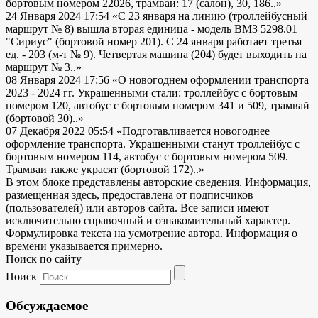
бортовым номером 22026, трамваи: 17 (салон), 30, 186..»
24 Января 2024 17:54
«С 23 января на линию (троллейбусный
маршрут № 8) вышла вторая единица - модель ВМЗ 5298.01
"Сириус" (бортовой номер 201). С 24 января работает третья
ед. - 203 (м-т № 9). Четвертая машина (204) будет выходить на
маршрут № 3..»
08 Января 2024 17:56
«О новогоднем оформлении транспорта
2023 - 2024 гг. Украшенными стали: троллейбус с бортовым
номером 120, автобус с бортовым номером 341 и 509, трамвай
(бортовой 30)..»
07 Декабря 2022 05:54
«Подготавливается новогоднее
оформление транспорта. Украшенными станут троллейбус с
бортовым номером 114, автобус с бортовым номером 509.
Трамваи также украсят (бортовой 172)..»
В этом блоке представлены авторские сведения. Информация,
размещенная здесь, предоставлена от подписчиков
(пользователей) или авторов сайта. Все записи имеют
исключительно справочный и ознакомительный характер.
Формулировка текста на усмотрение автора. Информация о
времени указывается примерно.
Поиск по сайту
Поиск
Обсуждаемое