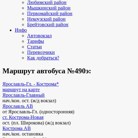
Любимский район
Мышкинский район
Первомайский район
Некоузский район
Брейтовский район
Инфо
Автовокзал
Тарифы
Статьи
Перевозчики
Как добраться?
Маршрут автобуса №490э:
Ярославль-Гл. - Кострома*
маршрут на карте
Ярославль-Главный
нач./кон. ост. (ж/д вокзал)
Ярославль АВ
от Ярославль-Гл. (односторонняя)
ст. Кострома-Новая
ост. (пл. Широкова)
(ж/д вокзал)
Кострома АВ
нач./кон. остановка