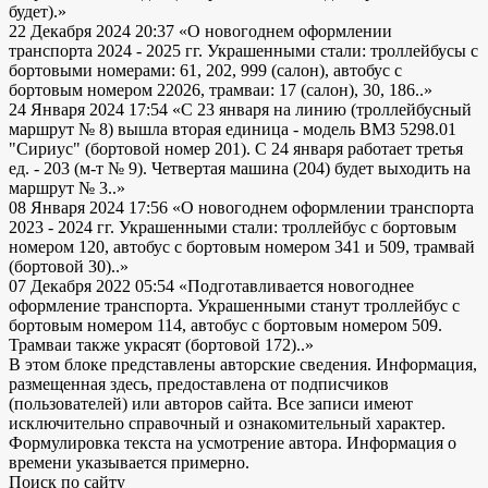
будет).»
22 Декабря 2024 20:37
«О новогоднем оформлении
транспорта 2024 - 2025 гг. Украшенными стали: троллейбусы с
бортовыми номерами: 61, 202, 999 (салон), автобус с
бортовым номером 22026, трамваи: 17 (салон), 30, 186..»
24 Января 2024 17:54
«С 23 января на линию (троллейбусный
маршрут № 8) вышла вторая единица - модель ВМЗ 5298.01
"Сириус" (бортовой номер 201). С 24 января работает третья
ед. - 203 (м-т № 9). Четвертая машина (204) будет выходить на
маршрут № 3..»
08 Января 2024 17:56
«О новогоднем оформлении транспорта
2023 - 2024 гг. Украшенными стали: троллейбус с бортовым
номером 120, автобус с бортовым номером 341 и 509, трамвай
(бортовой 30)..»
07 Декабря 2022 05:54
«Подготавливается новогоднее
оформление транспорта. Украшенными станут троллейбус с
бортовым номером 114, автобус с бортовым номером 509.
Трамваи также украсят (бортовой 172)..»
В этом блоке представлены авторские сведения. Информация,
размещенная здесь, предоставлена от подписчиков
(пользователей) или авторов сайта. Все записи имеют
исключительно справочный и ознакомительный характер.
Формулировка текста на усмотрение автора. Информация о
времени указывается примерно.
Поиск по сайту