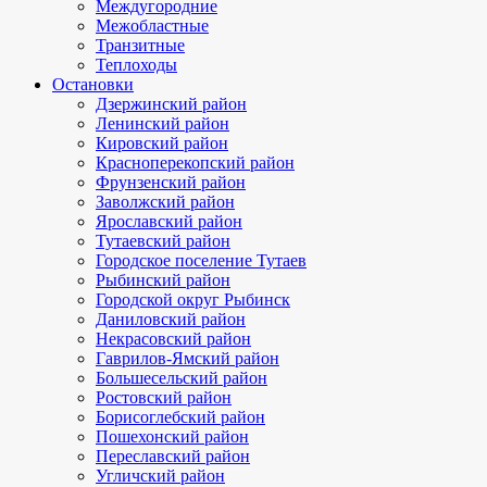
Междугородние
Межобластные
Транзитные
Теплоходы
Остановки
Дзержинский район
Ленинский район
Кировский район
Красноперекопский район
Фрунзенский район
Заволжский район
Ярославский район
Тутаевский район
Городское поселение Тутаев
Рыбинский район
Городской округ Рыбинск
Даниловский район
Некрасовский район
Гаврилов-Ямский район
Большесельский район
Ростовский район
Борисоглебский район
Пошехонский район
Переславский район
Угличский район