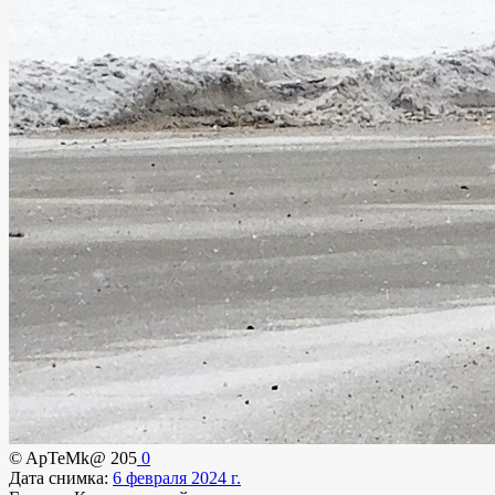
© ApTeMk@
205
0
Дата снимка:
6 февраля 2024 г.