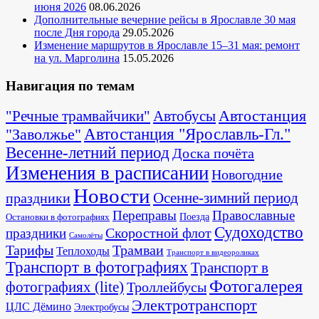
июня 2026
08.06.2026
Дополнительные вечерние рейсы в Ярославле 30 мая
после Дня города
29.05.2026
Изменение маршрутов в Ярославле 15–31 мая: ремонт
на ул. Марголина
15.05.2026
Навигация по темам
Автостанция
"Речные трамвайчики"
Автобусы
"Заволжье"
Автостанция "Ярославль-Гл."
Весенне-летний период
Доска почёта
Изменения в расписании
Новогодние
Новости
Осенне-зимний период
праздники
Переправы
Православные
Поезда
Остановки в фотографиях
Судоходство
Скоростной флот
праздники
Самолёты
Тарифы
Трамваи
Теплоходы
Транспорт в видеороликах
Транспорт в фотографиях
Транспорт в
Фотогалерея
фотографиях (lite)
Троллейбусы
Электротранспорт
ЦЛС Дёмино
Электробусы