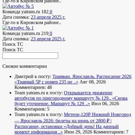
Где-то в Кировском районе..
Команда yatrans.ru
182
0
Дата снимка:
23 апреля 2025 г.
Где-то в Кировском районе..
Команда yatrans.ru
219
0
Дата снимка:
23 апреля 2025 г.
Поиск ТС
Поиск ТС
Свежие комментарии
Дмитрий к посту:
Трамваи. Ярославль. Расписание 2026
«Травмай 5Р с номер 235 не ..»
Авг 08, 2026
Комментариев: 48
Team yatrans.ru к посту:
Открывается движение
автобусов по пригородному маршруту № 129..
«Снова
будет уточнение. Маршрут № 129 ..»
Июл 06, 2026
Комментариев: 5
Team yatrans.ru к посту:
Метеор-120Р Нижний Новгород
— Ярославль 2026: билеты на июнь от 2800 ₽ |
Расписание, остановки
«Добрый день! На данный
момент информация ..»
Июн 29, 2026
Комментариев: 7