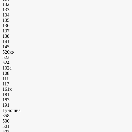
132
133
134
135
136
137
138
141
145
520кэ
523
524
102а
108
111
117
161к
181
183
191
Туношна
358
500
501
502