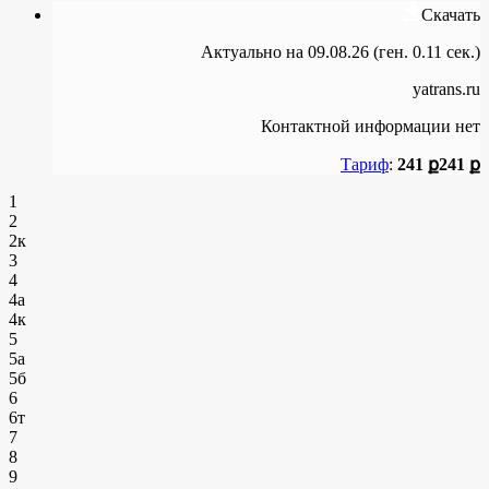
Скачать
Актуально на 09.08.26 (ген. 0.11 сек.)
yatrans.ru
Контактной информации нет
Тариф
:
241 ք
241 ք
1
2
2к
3
4
4а
4к
5
5а
5б
6
6т
7
8
9