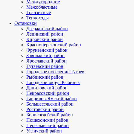
Междугородние
Межобластные
Транзитные
Теплоходы
Остановки
Дзержинский район
Ленинский район
Кировский район
Красноперекопский район
Фрунзенский район
Заволжский район
Ярославский район
Тутаевский район
Городское поселение Тутаев
Рыбинский район
Городской округ Рыбинск
Даниловский район
Некрасовский район
Гаврилов-Ямский район
Большесельский район
Ростовский район
Борисоглебский район
Пошехонский район
Переславский район
Угличский район