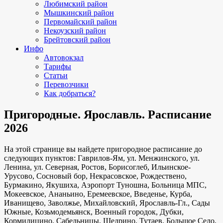
Любимский район
Мышкинский район
Первомайский район
Некоузский район
Брейтовский район
Инфо
Автовокзал
Тарифы
Статьи
Перевозчики
Как добраться?
Пригородные. Ярославль. Расписание
2026
На этой странице вы найдете пригородное расписание до
следующих пунктов: Гаврилов-Ям, ул. Менжинского, ул.
Ленина, ул. Северная, Ростов, Борисоглеб, Ильинское-
Урусово, Сосновый бор, Некрасовское, Рождествено,
Бурмакино, Якушиха, Аэропорт Туношна, Больница МПС,
Мокеевское, Ананьино, Еремеевское, Введенье, Курба,
Иванищево, Заволжье, Михайловский, Ярославль-Гл., Сады
Южные, Козьмодемьянск, Военный городок, Дубки,
Кормилицино, Сабельницы, Щедрино, Тутаев, Большое Село,