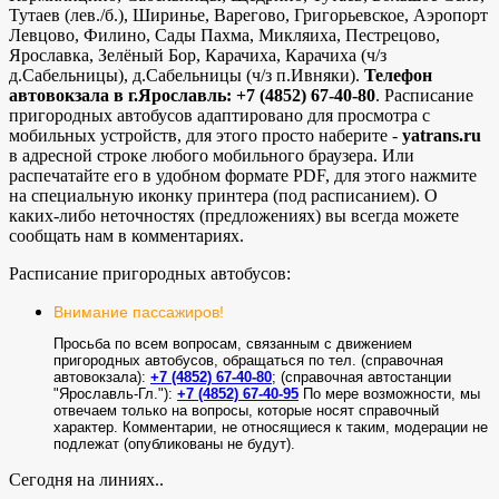
Тутаев (лев./б.), Ширинье, Варегово, Григорьевское, Аэропорт
Левцово, Филино, Сады Пахма, Микляиха, Пестрецово,
Ярославка, Зелёный Бор, Карачиха, Карачиха (ч/з
д.Сабельницы), д.Сабельницы (ч/з п.Ивняки).
Телефон
автовокзала в г.Ярославль: +7 (4852) 67-40-80
. Расписание
пригородных автобусов адаптировано для просмотра с
мобильных устройств, для этого просто наберите -
yatrans.ru
в адресной строке любого мобильного браузера. Или
распечатайте его в удобном формате PDF, для этого нажмите
на специальную иконку принтера (под расписанием). О
каких-либо неточностях (предложениях) вы всегда можете
сообщать нам в комментариях.
Расписание пригородных автобусов:
Внимание пассажиров!
Просьба по всем вопросам, связанным с движением
пригородных автобусов, обращаться по тел. (справочная
автовокзала):
+7 (4852) 67-40-80
; (справочная автостанции
"Ярославль-Гл."):
+7 (4852) 67-40-95
По мере возможности, мы
отвечаем только на вопросы, которые носят справочный
характер. Комментарии, не относящиеся к таким, модерации не
подлежат (опубликованы не будут).
Сегодня на линиях..