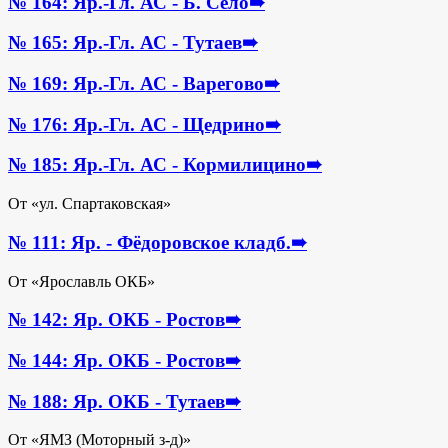
№ 164: Яр.-Гл. АС - Б. Село
➠
№ 165: Яр.-Гл. АС - Тутаев
➠
№ 169: Яр.-Гл. АС - Варегово
➠
№ 176: Яр.-Гл. АС - Щедрино
➠
№ 185: Яр.-Гл. АС - Кормилицино
➠
От «ул. Спартаковская»
№ 111: Яр. - Фёдоровское кладб.
➠
От «Ярославль ОКБ»
№ 142: Яр. ОКБ - Ростов
➠
№ 144: Яр. ОКБ - Ростов
➠
№ 188: Яр. ОКБ - Тутаев
➠
От «ЯМЗ (Моторный з-д)»