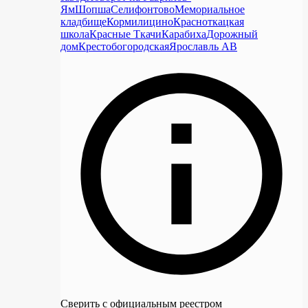
Ям
Шопша
Селифонтово
Мемориальное
кладбище
Кормилицино
Красноткацкая
школа
Красные Ткачи
Карабиха
Дорожный
дом
Крестобогородская
Ярославль АВ
Сверить с официальным реестром