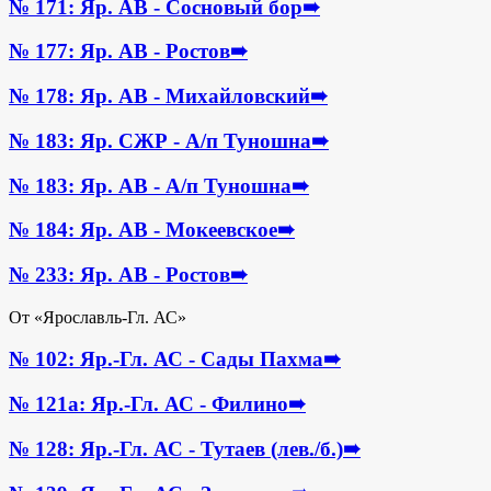
№ 171: Яр. АВ - Сосновый бор
➠
№ 177: Яр. АВ - Ростов
➠
№ 178: Яр. АВ - Михайловский
➠
№ 183: Яр. СЖР - А/п Туношна
➠
№ 183: Яр. АВ - А/п Туношна
➠
№ 184: Яр. АВ - Мокеевское
➠
№ 233: Яр. АВ - Ростов
➠
От «Ярославль-Гл. АС»
№ 102: Яр.-Гл. АС - Сады Пахма
➠
№ 121а: Яр.-Гл. АС - Филино
➠
№ 128: Яр.-Гл. АС - Тутаев (лев./б.)
➠