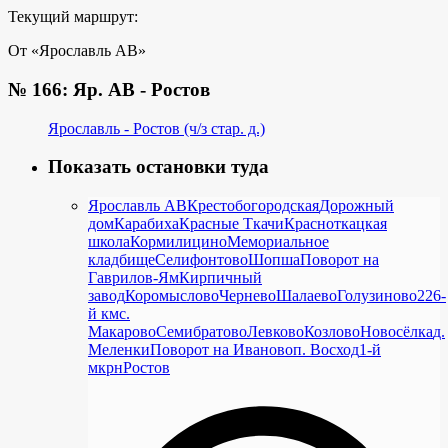
Текущий маршрут:
От «Ярославль АВ»
№ 166: Яр. АВ - Ростов
Ярославль - Ростов (ч/з стар. д.)
Показать остановки туда
Ярославль АВ
Крестобогородская
Дорожный
дом
Карабиха
Красные Ткачи
Красноткацкая
школа
Кормилицино
Мемориальное
кладбище
Селифонтово
Шопша
Поворот на
Гаврилов-Ям
Кирпичный
завод
Коромыслово
Чернево
Шалаево
Голузиново
226-
й км
с.
Макарово
Семибратово
Левково
Козлово
Новосёлка
д.
Меленки
Поворот на Иваново
п. Восход
1-й
мкрн
Ростов