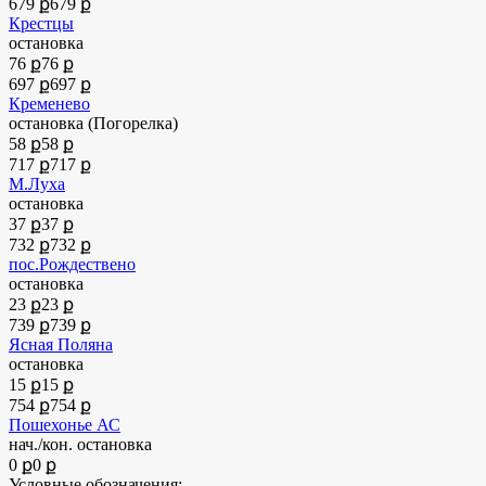
679 ք
679 ք
Крестцы
остановка
76 ք
76 ք
697 ք
697 ք
Кременево
остановка (Погорелка)
58 ք
58 ք
717 ք
717 ք
М.Луха
остановка
37 ք
37 ք
732 ք
732 ք
пос.Рождествено
остановка
23 ք
23 ք
739 ք
739 ք
Ясная Поляна
остановка
15 ք
15 ք
754 ք
754 ք
Пошехонье АС
нач./кон. остановка
0 ք
0 ք
Условные обозначения: