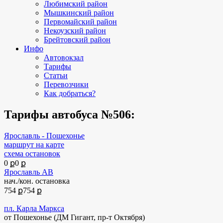
Любимский район
Мышкинский район
Первомайский район
Некоузский район
Брейтовский район
Инфо
Автовокзал
Тарифы
Статьи
Перевозчики
Как добраться?
Тарифы автобуса №506:
Ярославль - Пошехонье
маршрут на карте
схема остановок
0 ք
0 ք
Ярославль АВ
нач./кон. остановка
754 ք
754 ք
пл. Карла Маркса
от Пошехонье (ДМ Гигант, пр-т Октября)