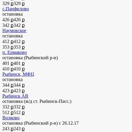
329 ք
329 ք
с.Панфилово
остановка
426 ք
426 ք
342 ք
342 ք
Наумовское
остановка
412 ք
412 ք
353 ք
353 ք
п. Ермаково
остановка (Рыбинский р-н)
401 ք
401 ք
410 ք
410 ք
Рыбинск, МФЦ
остановка
344 ք
344 ք
423 ք
423 ք
Рыбинск АВ
остановка
(ж/д ст. Рыбинск-Пасс.)
332 ք
332 ք
512 ք
512 ք
Волково
остановка (Рыбинский р-н)
с 26.12.17
243 ք
243 ք