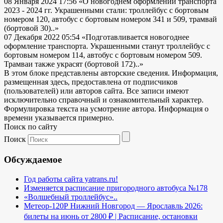
08 Января 2024 17:56
«О новогоднем оформлении транспорта
2023 - 2024 гг. Украшенными стали: троллейбус с бортовым
номером 120, автобус с бортовым номером 341 и 509, трамвай
(бортовой 30)..»
07 Декабря 2022 05:54
«Подготавливается новогоднее
оформление транспорта. Украшенными станут троллейбус с
бортовым номером 114, автобус с бортовым номером 509.
Трамваи также украсят (бортовой 172)..»
В этом блоке представлены авторские сведения. Информация,
размещенная здесь, предоставлена от подписчиков
(пользователей) или авторов сайта. Все записи имеют
исключительно справочный и ознакомительный характер.
Формулировка текста на усмотрение автора. Информация о
времени указывается примерно.
Поиск по сайту
Поиск
Обсуждаемое
Год работы сайта yatrans.ru!
Изменяется расписание пригородного автобуса №178
«Волшебный троллейбус»..
Метеор-120Р Нижний Новгород — Ярославль 2026:
билеты на июнь от 2800 ₽ | Расписание, остановки