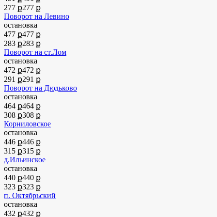
277 ք
277 ք
Поворот на Левино
остановка
477 ք
477 ք
283 ք
283 ք
Поворот на ст.Лом
остановка
472 ք
472 ք
291 ք
291 ք
Поворот на Дюдьково
остановка
464 ք
464 ք
308 ք
308 ք
Корниловское
остановка
446 ք
446 ք
315 ք
315 ք
д.Ильинское
остановка
440 ք
440 ք
323 ք
323 ք
п. Октябрьский
остановка
432 ք
432 ք