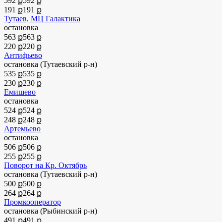
592 ք
592 ք
191 ք
191 ք
Тутаев, МЦ Галактика
остановка
563 ք
563 ք
220 ք
220 ք
Антифьево
остановка (Тутаевский р-н)
535 ք
535 ք
230 ք
230 ք
Емишево
остановка
524 ք
524 ք
248 ք
248 ք
Артемьево
остановка
506 ք
506 ք
255 ք
255 ք
Поворот на Кр. Октябрь
остановка (Тутаевский р-н)
500 ք
500 ք
264 ք
264 ք
Промкооператор
остановка (Рыбинский р-н)
491 ք
491 ք