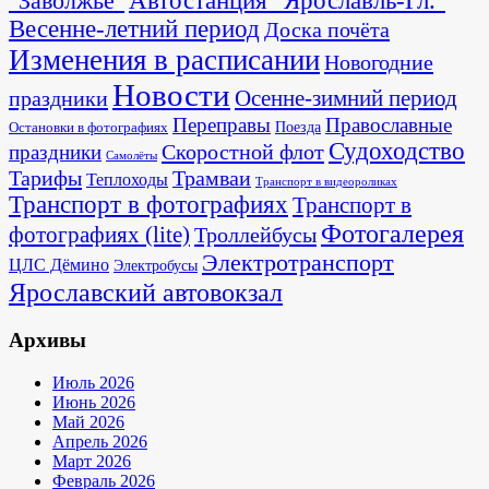
"Заволжье"
Автостанция "Ярославль-Гл."
Весенне-летний период
Доска почёта
Изменения в расписании
Новогодние
Новости
Осенне-зимний период
праздники
Переправы
Православные
Поезда
Остановки в фотографиях
Судоходство
Скоростной флот
праздники
Самолёты
Тарифы
Трамваи
Теплоходы
Транспорт в видеороликах
Транспорт в фотографиях
Транспорт в
Фотогалерея
фотографиях (lite)
Троллейбусы
Электротранспорт
ЦЛС Дёмино
Электробусы
Ярославский автовокзал
Архивы
Июль 2026
Июнь 2026
Май 2026
Апрель 2026
Март 2026
Февраль 2026