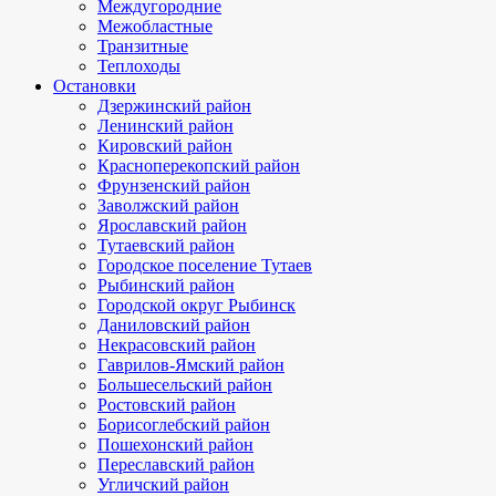
Междугородние
Межобластные
Транзитные
Теплоходы
Остановки
Дзержинский район
Ленинский район
Кировский район
Красноперекопский район
Фрунзенский район
Заволжский район
Ярославский район
Тутаевский район
Городское поселение Тутаев
Рыбинский район
Городской округ Рыбинск
Даниловский район
Некрасовский район
Гаврилов-Ямский район
Большесельский район
Ростовский район
Борисоглебский район
Пошехонский район
Переславский район
Угличский район