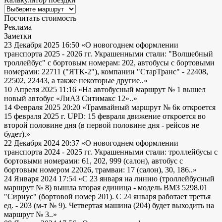
Посчитать стоимость
Реклама
Заметки
23 Декабря 2025 16:50
«О новогоднем оформлении
транспорта 2025 - 2026 гг. Украшенными стали: "Волшебный
троллейбус" с бортовым номерам: 202, автобусы с бортовыми
номерами: 22711 ("ЯТК-2"), компании "СтарТранс" - 22408,
22502, 22443, а также некоторые другие..»
10 Апреля 2025 11:16
«На автобусный маршрут № 1 вышел
новый автобус «ЛиАЗ Ситимакс 12»..»
14 Февраля 2025 20:20
«Трамвайный маршрут № 6к откроется
15 февраля 2025 г. UPD: 15 февраля движение откроется во
второй половине дня (в первой половине дня - рейсов не
будет).»
22 Декабря 2024 20:37
«О новогоднем оформлении
транспорта 2024 - 2025 гг. Украшенными стали: троллейбусы с
бортовыми номерами: 61, 202, 999 (салон), автобус с
бортовым номером 22026, трамваи: 17 (салон), 30, 186..»
24 Января 2024 17:54
«С 23 января на линию (троллейбусный
маршрут № 8) вышла вторая единица - модель ВМЗ 5298.01
"Сириус" (бортовой номер 201). С 24 января работает третья
ед. - 203 (м-т № 9). Четвертая машина (204) будет выходить на
маршрут № 3..»