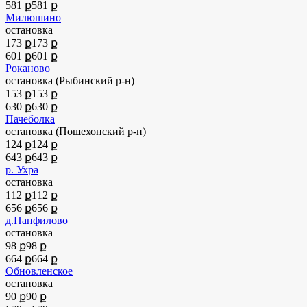
581 ք
581 ք
Милюшино
остановка
173 ք
173 ք
601 ք
601 ք
Роканово
остановка (Рыбинский р-н)
153 ք
153 ք
630 ք
630 ք
Пачеболка
остановка (Пошехонский р-н)
124 ք
124 ք
643 ք
643 ք
р. Ухра
остановка
112 ք
112 ք
656 ք
656 ք
д.Панфилово
остановка
98 ք
98 ք
664 ք
664 ք
Обновленское
остановка
90 ք
90 ք