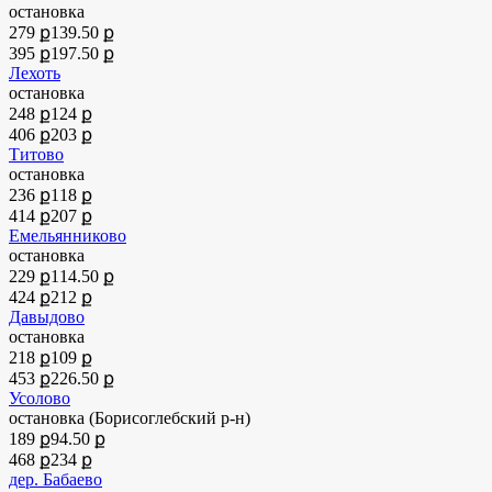
остановка
279 ք
139.50 ք
395 ք
197.50 ք
Лехоть
остановка
248 ք
124 ք
406 ք
203 ք
Титово
остановка
236 ք
118 ք
414 ք
207 ք
Емельянниково
остановка
229 ք
114.50 ք
424 ք
212 ք
Давыдово
остановка
218 ք
109 ք
453 ք
226.50 ք
Усолово
остановка (Борисоглебский р-н)
189 ք
94.50 ք
468 ք
234 ք
дер. Бабаево