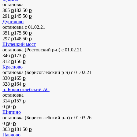
остановка
365 ք
182.50 ք
291 ք
145.50 ք
Дунилово
остановка
с 01.02.21
351 ք
175.50 ք
297 ք
148.50 ք
Шулецкий мост
остановка (Ростовский р-н)
с 01.02.21
346 ք
173 ք
312 ք
156 ք
Красново
остановка (Борисоглебский р-н)
с 01.02.21
330 ք
165 ք
328 ք
164 ք
п. Борисоглебский АС
остановка
314 ք
157 ք
0 ք
0 ք
Шипино
остановка (Борисоглебский р-н)
с 01.03.26
0 ք
0 ք
363 ք
181.50 ք
Павлово