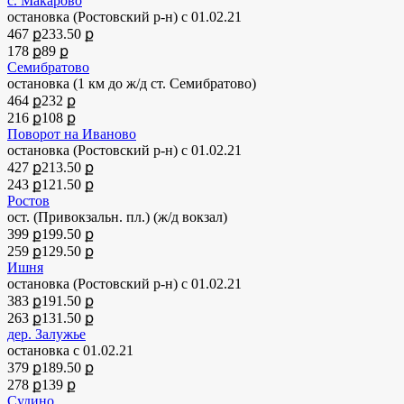
с. Макарово
остановка (Ростовский р-н)
с 01.02.21
467 ք
233.50 ք
178 ք
89 ք
Семибратово
остановка
(1 км до ж/д ст. Семибратово)
464 ք
232 ք
216 ք
108 ք
Поворот на Иваново
остановка (Ростовский р-н)
с 01.02.21
427 ք
213.50 ք
243 ք
121.50 ք
Ростов
ост. (Привокзальн. пл.)
(ж/д вокзал)
399 ք
199.50 ք
259 ք
129.50 ք
Ишня
остановка (Ростовский р-н)
с 01.02.21
383 ք
191.50 ք
263 ք
131.50 ք
дер. Залужье
остановка
с 01.02.21
379 ք
189.50 ք
278 ք
139 ք
Судино