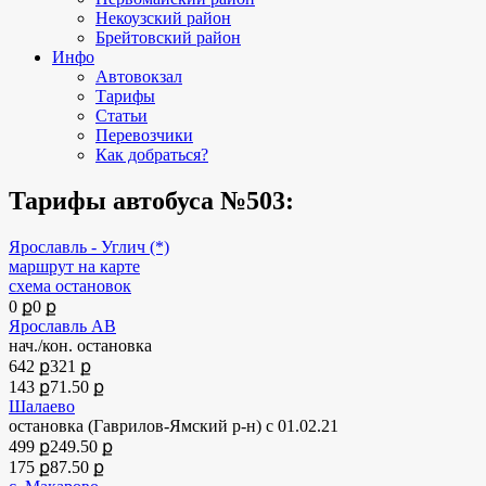
Некоузский район
Брейтовский район
Инфо
Автовокзал
Тарифы
Статьи
Перевозчики
Как добраться?
Тарифы автобуса №503:
Ярославль - Углич (*)
маршрут на карте
схема остановок
0 ք
0 ք
Ярославль АВ
нач./кон. остановка
642 ք
321 ք
143 ք
71.50 ք
Шалаево
остановка (Гаврилов-Ямский р-н)
с 01.02.21
499 ք
249.50 ք
175 ք
87.50 ք