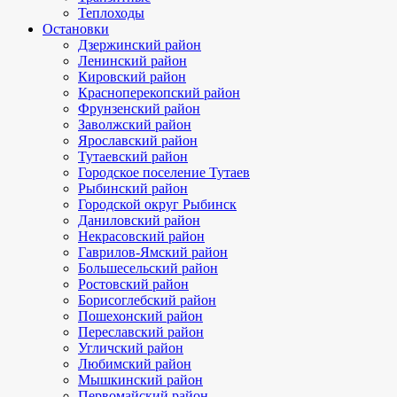
Теплоходы
Остановки
Дзержинский район
Ленинский район
Кировский район
Красноперекопский район
Фрунзенский район
Заволжский район
Ярославский район
Тутаевский район
Городское поселение Тутаев
Рыбинский район
Городской округ Рыбинск
Даниловский район
Некрасовский район
Гаврилов-Ямский район
Большесельский район
Ростовский район
Борисоглебский район
Пошехонский район
Переславский район
Угличский район
Любимский район
Мышкинский район
Первомайский район