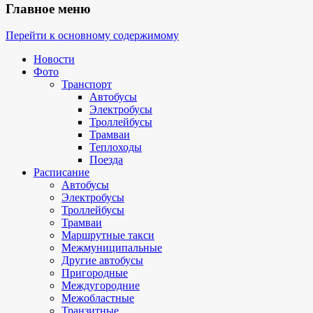
Главное меню
Перейти к основному содержимому
Новости
Фото
Транспорт
Автобусы
Электробусы
Троллейбусы
Трамваи
Теплоходы
Поезда
Расписание
Автобусы
Электробусы
Троллейбусы
Трамваи
Маршрутные такси
Межмуниципальные
Другие автобусы
Пригородные
Междугородние
Межобластные
Транзитные