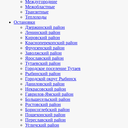
Междугородние
Межобластные
Транзитные
Теплоходы
Остановки
Дзержинский район
Ленинский район
Кировский район
Красноперекопский район
Фрунзенский район
Заволжский район
Ярославский район
Тутаевский район
Городское поселение Тутаев
Рыбинский район
Городской округ Рыбинск
Даниловский район
Некрасовский район
Гаврилов-Ямский район
Большесельский район
Ростовский район
Борисоглебский район
Пошехонский район
Переславский район
Угличский район