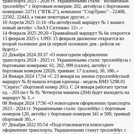
транспорта 2025 - 2026 гг. Украшенными стали: "Волшебный
троллейбус" с бортовым номерам: 202, автобусы с бортовыми
номерами: 22711 ("ЯТК-2"), компании "СтарТранс" - 22408,
22502, 22443, а также некоторые другие..»
10 Апреля 2025 11:16
«На автобусный маршрут № 1 вышел
новый автобус «ЛиАЗ Ситимакс 12»..»
14 Февраля 2025 20:20
«Трамвайный маршрут № 6к откроется
15 февраля 2025 г. UPD: 15 февраля движение откроется во
второй половине дня (в первой половине дня - рейсов не
будет).»
22 Декабря 2024 20:37
«О новогоднем оформлении
транспорта 2024 - 2025 гг. Украшенными стали: троллейбусы с
бортовыми номерами: 61, 202, 999 (салон), автобус с
бортовым номером 22026, трамваи: 17 (салон), 30, 186..»
24 Января 2024 17:54
«С 23 января на линию (троллейбусный
маршрут № 8) вышла вторая единица - модель ВМЗ 5298.01
"Сириус" (бортовой номер 201). С 24 января работает третья
ед. - 203 (м-т № 9). Четвертая машина (204) будет выходить на
маршрут № 3..»
08 Января 2024 17:56
«О новогоднем оформлении транспорта
2023 - 2024 гг. Украшенными стали: троллейбус с бортовым
номером 120, автобус с бортовым номером 341 и 509, трамвай
(бортовой 30)..»
07 Декабря 2022 05:54
«Подготавливается новогоднее
оформление транспорта. Украшенными станут троллейбус с