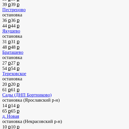
39 ք
39 ք
Пестрецово
остановка
36 ք
36 ք
44 ք
44 ք
Якушево
остановка
31 ք
31 ք
48 ք
48 ք
Браташево
остановка
27 ք
27 ք
54 ք
54 ք
Тереховское
остановка
20 ք
20 ք
61 ք
61 ք
Сады (ДНП Бортниково)
остановка (Ярославский р-н)
14 ք
14 ք
65 ք
65 ք
д. Новая
остановка (Некрасовский р-н)
10 ք
10 ք