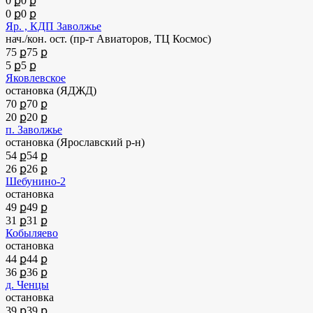
0 ք
0 ք
0 ք
0 ք
Яр. , КДП Заволжье
нач./кон. ост. (пр-т Авиаторов, ТЦ Космос)
75 ք
75 ք
5 ք
5 ք
Яковлевское
остановка (ЯДЖД)
70 ք
70 ք
20 ք
20 ք
п. Заволжье
остановка (Ярославский р-н)
54 ք
54 ք
26 ք
26 ք
Шебунино-2
остановка
49 ք
49 ք
31 ք
31 ք
Кобыляево
остановка
44 ք
44 ք
36 ք
36 ք
д. Ченцы
остановка
39 ք
39 ք