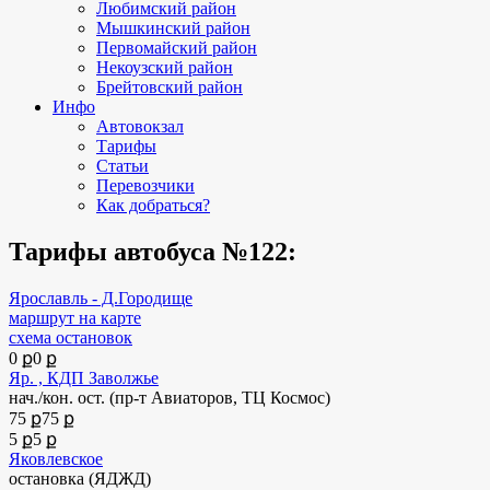
Любимский район
Мышкинский район
Первомайский район
Некоузский район
Брейтовский район
Инфо
Автовокзал
Тарифы
Статьи
Перевозчики
Как добраться?
Тарифы автобуса №122:
Ярославль - Д.Городище
маршрут на карте
схема остановок
0 ք
0 ք
Яр. , КДП Заволжье
нач./кон. ост. (пр-т Авиаторов, ТЦ Космос)
75 ք
75 ք
5 ք
5 ք
Яковлевское
остановка (ЯДЖД)