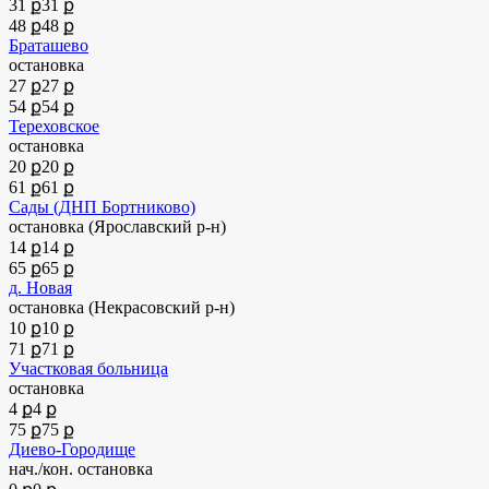
31 ք
31 ք
48 ք
48 ք
Браташево
остановка
27 ք
27 ք
54 ք
54 ք
Тереховское
остановка
20 ք
20 ք
61 ք
61 ք
Сады (ДНП Бортниково)
остановка (Ярославский р-н)
14 ք
14 ք
65 ք
65 ք
д. Новая
остановка (Некрасовский р-н)
10 ք
10 ք
71 ք
71 ք
Участковая больница
остановка
4 ք
4 ք
75 ք
75 ք
Диево-Городище
нач./кон. остановка