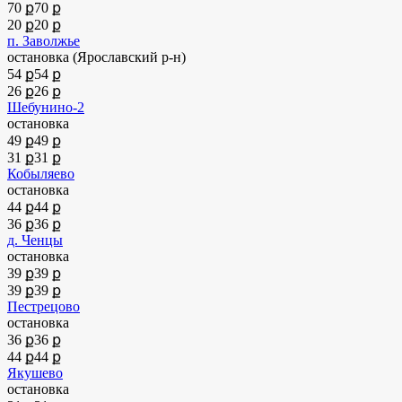
70 ք
70 ք
20 ք
20 ք
п. Заволжье
остановка (Ярославский р-н)
54 ք
54 ք
26 ք
26 ք
Шебунино-2
остановка
49 ք
49 ք
31 ք
31 ք
Кобыляево
остановка
44 ք
44 ք
36 ք
36 ք
д. Ченцы
остановка
39 ք
39 ք
39 ք
39 ք
Пестрецово
остановка
36 ք
36 ք
44 ք
44 ք
Якушево
остановка