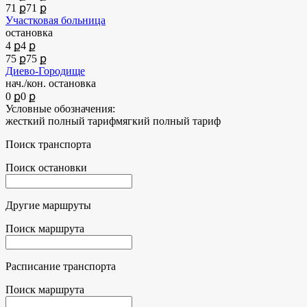
71 ք
71 ք
Участковая больница
остановка
4 ք
4 ք
75 ք
75 ք
Диево-Городище
нач./кон. остановка
0 ք
0 ք
Условные обозначения:
жесткий полный тариф
мягкий полный тариф
Поиск транспорта
Поиск остановки
Другие маршруты
Поиск маршрута
Расписание транспорта
Поиск маршрута