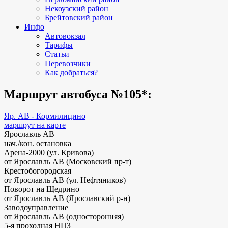
Некоузский район
Брейтовский район
Инфо
Автовокзал
Тарифы
Статьи
Перевозчики
Как добраться?
Маршрут автобуса №105*:
Яр. АВ - Кормилицино
маршрут на карте
Ярославль АВ
нач./кон. остановка
Арена-2000 (ул. Кривова)
от Ярославль АВ (Московский пр-т)
Крестобогородская
от Ярославль АВ (ул. Нефтяников)
Поворот на Щедрино
от Ярославль АВ (Ярославский р-н)
Заводоуправление
от Ярославль АВ (односторонняя)
5-я проходная НПЗ