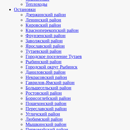
Теплоходы
Остановки
Дзержинский район
Ленинский район
Кировский район
Красноперекопский район
Фрунзенский район
Заволжский район
Ярославский район
Тутаевский район
Городское поселение Тутаев
Рыбинский район
Городской округ Рыбинск
Даниловский район
Некрасовский район
Гаврилов-Ямский район
Большесельский район
Ростовский район
Борисоглебский район
Пошехонский район
Переславский район
Угличский район
Любимский район
Мышкинский район
Первомайский район