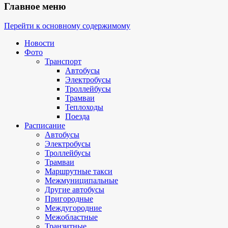
Главное меню
Перейти к основному содержимому
Новости
Фото
Транспорт
Автобусы
Электробусы
Троллейбусы
Трамваи
Теплоходы
Поезда
Расписание
Автобусы
Электробусы
Троллейбусы
Трамваи
Маршрутные такси
Межмуниципальные
Другие автобусы
Пригородные
Междугородние
Межобластные
Транзитные