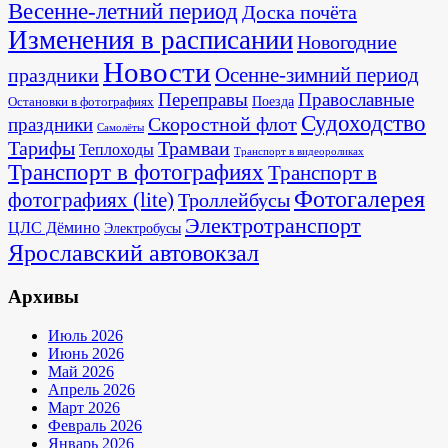
Весенне-летний период
Доска почёта
Изменения в расписании
Новогодние
Новости
Осенне-зимний период
праздники
Переправы
Православные
Поезда
Остановки в фотографиях
Судоходство
Скоростной флот
праздники
Самолёты
Тарифы
Трамваи
Теплоходы
Транспорт в видеороликах
Транспорт в фотографиях
Транспорт в
Фотогалерея
фотографиях (lite)
Троллейбусы
Электротранспорт
ЦЛС Дёмино
Электробусы
Ярославский автовокзал
Архивы
Июль 2026
Июнь 2026
Май 2026
Апрель 2026
Март 2026
Февраль 2026
Январь 2026