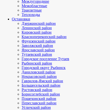
Междугородние
Межобластные
Транзитные
Теплоходы
Остановки
Дзержинский район
Ленинский район
Кировский район
Красноперекопский район
Фрунзенский район
Заволжский район
Ярославский район
Тутаевский район
Городское поселение Тутаев
Рыбинский район
Городской округ Рыбинск
Даниловский район
Некрасовский район
Гаврилов-Ямский район
Большесельский район
Ростовский район
Борисоглебский район
Пошехонский район
Переславский район
Угличский район