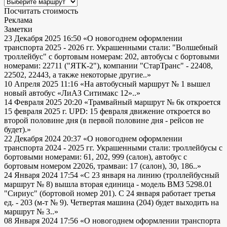
Посчитать стоимость
Реклама
Заметки
23 Декабря 2025 16:50
«О новогоднем оформлении
транспорта 2025 - 2026 гг. Украшенными стали: "Волшебный
троллейбус" с бортовым номерам: 202, автобусы с бортовыми
номерами: 22711 ("ЯТК-2"), компании "СтарТранс" - 22408,
22502, 22443, а также некоторые другие..»
10 Апреля 2025 11:16
«На автобусный маршрут № 1 вышел
новый автобус «ЛиАЗ Ситимакс 12»..»
14 Февраля 2025 20:20
«Трамвайный маршрут № 6к откроется
15 февраля 2025 г. UPD: 15 февраля движение откроется во
второй половине дня (в первой половине дня - рейсов не
будет).»
22 Декабря 2024 20:37
«О новогоднем оформлении
транспорта 2024 - 2025 гг. Украшенными стали: троллейбусы с
бортовыми номерами: 61, 202, 999 (салон), автобус с
бортовым номером 22026, трамваи: 17 (салон), 30, 186..»
24 Января 2024 17:54
«С 23 января на линию (троллейбусный
маршрут № 8) вышла вторая единица - модель ВМЗ 5298.01
"Сириус" (бортовой номер 201). С 24 января работает третья
ед. - 203 (м-т № 9). Четвертая машина (204) будет выходить на
маршрут № 3..»
08 Января 2024 17:56
«О новогоднем оформлении транспорта