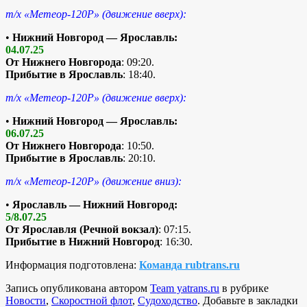
т/х «Метеор-120Р» (движение вверх):
•
Нижний Новгород — Ярославль:
04.07.25
От Нижнего Новгорода
: 09:20.
Прибытие в Ярославль
: 18:40.
т/х «Метеор-120Р» (движение вверх):
•
Нижний Новгород — Ярославль:
06.07.25
От Нижнего Новгорода
: 10:50.
Прибытие в Ярославль
: 20:10.
т/х «Метеор-120Р» (движение вниз):
•
Ярославль — Нижний Новгород:
5/8.07.25
От Ярославля (Речной вокзал)
: 07:15.
Прибытие в Нижний Новгород
: 16:30.
Информация подготовлена:
Команда rubtrans.ru
Запись опубликована автором
Team yatrans.ru
в рубрике
Новости
,
Скоростной флот
,
Судоходство
. Добавьте в закладки