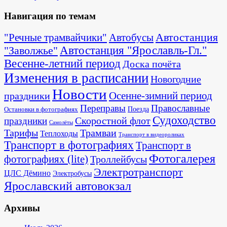
Навигация по темам
Автостанция
"Речные трамвайчики"
Автобусы
"Заволжье"
Автостанция "Ярославль-Гл."
Весенне-летний период
Доска почёта
Изменения в расписании
Новогодние
Новости
Осенне-зимний период
праздники
Переправы
Православные
Поезда
Остановки в фотографиях
Судоходство
Скоростной флот
праздники
Самолёты
Тарифы
Трамваи
Теплоходы
Транспорт в видеороликах
Транспорт в фотографиях
Транспорт в
Фотогалерея
фотографиях (lite)
Троллейбусы
Электротранспорт
ЦЛС Дёмино
Электробусы
Ярославский автовокзал
Архивы