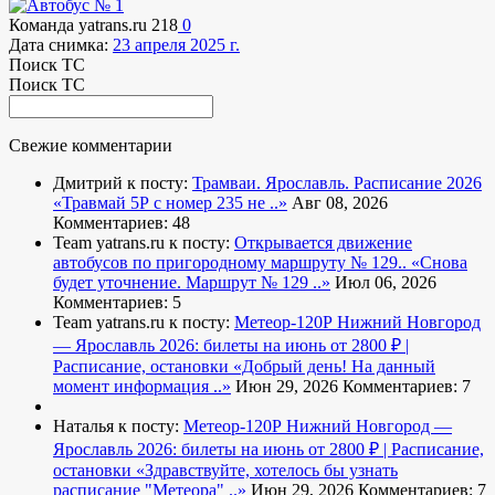
Команда yatrans.ru
218
0
Дата снимка:
23 апреля 2025 г.
Поиск ТС
Поиск ТС
Свежие комментарии
Дмитрий к посту:
Трамваи. Ярославль. Расписание 2026
«Травмай 5Р с номер 235 не ..»
Авг 08, 2026
Комментариев: 48
Team yatrans.ru к посту:
Открывается движение
автобусов по пригородному маршруту № 129..
«Снова
будет уточнение. Маршрут № 129 ..»
Июл 06, 2026
Комментариев: 5
Team yatrans.ru к посту:
Метеор-120Р Нижний Новгород
— Ярославль 2026: билеты на июнь от 2800 ₽ |
Расписание, остановки
«Добрый день! На данный
момент информация ..»
Июн 29, 2026
Комментариев: 7
Наталья к посту:
Метеор-120Р Нижний Новгород —
Ярославль 2026: билеты на июнь от 2800 ₽ | Расписание,
остановки
«Здравствуйте, хотелось бы узнать
расписание "Метеора" ..»
Июн 29, 2026
Комментариев: 7