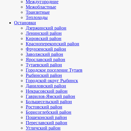
Междугородние
Межобластные
Транзитные
Теплоходы
Остановки
Дзержинский район
Ленинский район
Кировский район
Красноперекопский район
Фрунзенский район
Заволжский район
Ярославский район
Тутаевский район
Городское поселение Тутаев
Рыбинский район
Городской округ Рыбинск
Даниловский район
Некрасовский район
Гаврилов-Ямский район
Большесельский район
Ростовский район
Борисоглебский район
Пошехонский район
Переславский район
Угличский район