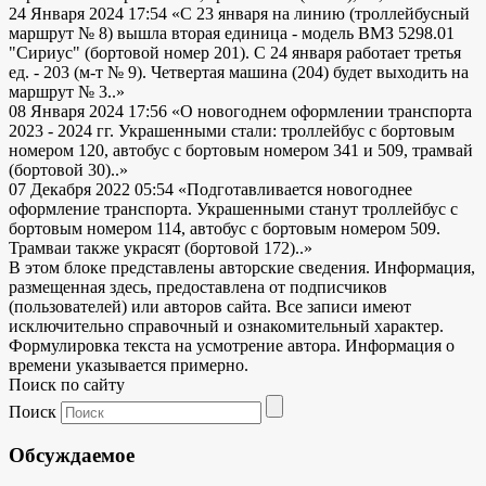
24 Января 2024 17:54
«С 23 января на линию (троллейбусный
маршрут № 8) вышла вторая единица - модель ВМЗ 5298.01
"Сириус" (бортовой номер 201). С 24 января работает третья
ед. - 203 (м-т № 9). Четвертая машина (204) будет выходить на
маршрут № 3..»
08 Января 2024 17:56
«О новогоднем оформлении транспорта
2023 - 2024 гг. Украшенными стали: троллейбус с бортовым
номером 120, автобус с бортовым номером 341 и 509, трамвай
(бортовой 30)..»
07 Декабря 2022 05:54
«Подготавливается новогоднее
оформление транспорта. Украшенными станут троллейбус с
бортовым номером 114, автобус с бортовым номером 509.
Трамваи также украсят (бортовой 172)..»
В этом блоке представлены авторские сведения. Информация,
размещенная здесь, предоставлена от подписчиков
(пользователей) или авторов сайта. Все записи имеют
исключительно справочный и ознакомительный характер.
Формулировка текста на усмотрение автора. Информация о
времени указывается примерно.
Поиск по сайту
Поиск
Обсуждаемое