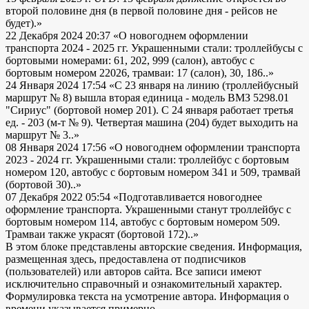
второй половине дня (в первой половине дня - рейсов не
будет).»
22 Декабря 2024 20:37
«О новогоднем оформлении
транспорта 2024 - 2025 гг. Украшенными стали: троллейбусы с
бортовыми номерами: 61, 202, 999 (салон), автобус с
бортовым номером 22026, трамваи: 17 (салон), 30, 186..»
24 Января 2024 17:54
«С 23 января на линию (троллейбусный
маршрут № 8) вышла вторая единица - модель ВМЗ 5298.01
"Сириус" (бортовой номер 201). С 24 января работает третья
ед. - 203 (м-т № 9). Четвертая машина (204) будет выходить на
маршрут № 3..»
08 Января 2024 17:56
«О новогоднем оформлении транспорта
2023 - 2024 гг. Украшенными стали: троллейбус с бортовым
номером 120, автобус с бортовым номером 341 и 509, трамвай
(бортовой 30)..»
07 Декабря 2022 05:54
«Подготавливается новогоднее
оформление транспорта. Украшенными станут троллейбус с
бортовым номером 114, автобус с бортовым номером 509.
Трамваи также украсят (бортовой 172)..»
В этом блоке представлены авторские сведения. Информация,
размещенная здесь, предоставлена от подписчиков
(пользователей) или авторов сайта. Все записи имеют
исключительно справочный и ознакомительный характер.
Формулировка текста на усмотрение автора. Информация о
времени указывается примерно.