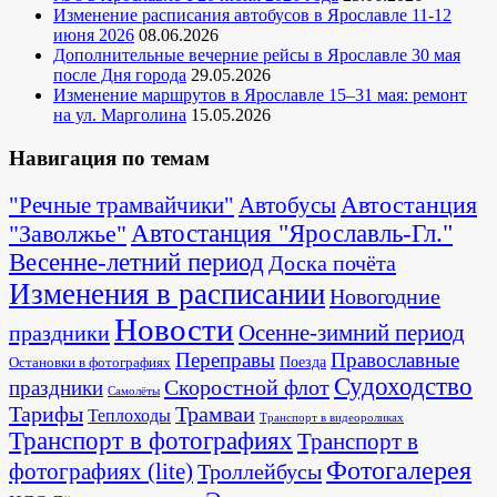
Изменение расписания автобусов в Ярославле 11-12
июня 2026
08.06.2026
Дополнительные вечерние рейсы в Ярославле 30 мая
после Дня города
29.05.2026
Изменение маршрутов в Ярославле 15–31 мая: ремонт
на ул. Марголина
15.05.2026
Навигация по темам
Автостанция
"Речные трамвайчики"
Автобусы
"Заволжье"
Автостанция "Ярославль-Гл."
Весенне-летний период
Доска почёта
Изменения в расписании
Новогодние
Новости
Осенне-зимний период
праздники
Переправы
Православные
Поезда
Остановки в фотографиях
Судоходство
Скоростной флот
праздники
Самолёты
Тарифы
Трамваи
Теплоходы
Транспорт в видеороликах
Транспорт в фотографиях
Транспорт в
Фотогалерея
фотографиях (lite)
Троллейбусы