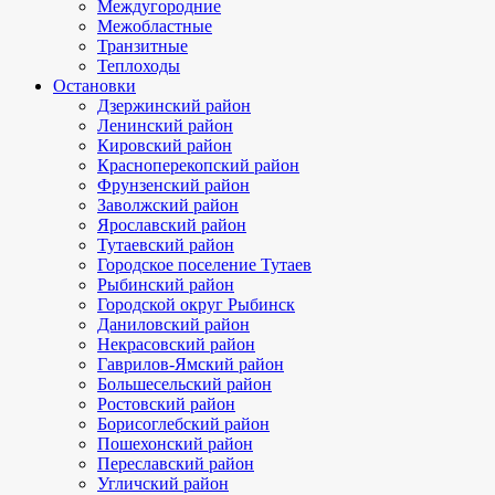
Междугородние
Межобластные
Транзитные
Теплоходы
Остановки
Дзержинский район
Ленинский район
Кировский район
Красноперекопский район
Фрунзенский район
Заволжский район
Ярославский район
Тутаевский район
Городское поселение Тутаев
Рыбинский район
Городской округ Рыбинск
Даниловский район
Некрасовский район
Гаврилов-Ямский район
Большесельский район
Ростовский район
Борисоглебский район
Пошехонский район
Переславский район
Угличский район