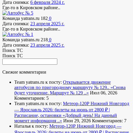
Дата снимка:
6 февраля 2024 г.
Где-то в Кировском районе..
Команда yatrans.ru
182
0
Дата снимка:
23 апреля 2025 г.
Где-то в Кировском районе..
Команда yatrans.ru
218
0
Дата снимка:
23 апреля 2025 г.
Поиск ТС
Поиск ТС
Свежие комментарии
Team yatrans.ru к посту:
Открывается движение
автобусов по пригородному маршруту № 129..
«Снова
будет уточнение. Маршрут № 129 ..»
Июл 06, 2026
Комментариев: 5
Team yatrans.ru к посту:
Метеор-120Р Нижний Новгород
— Ярославль 2026: билеты на июнь от 2800 ₽ |
Расписание, остановки
«Добрый день! На данный
момент информация ..»
Июн 29, 2026
Комментариев: 7
Наталья к посту:
Метеор-120Р Нижний Новгород —
Ярославль 2026: билеты на июнь от 2800 ₽ | Расписание,