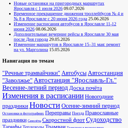
Новые остановки на пригородных маршрутах
Ярославля с 1 июля 2026
09.07.2026
Временное прекращение движения троллейбусов № 4 и
№ 8 в Ярославле с 20 июня 2026 года
25.06.2026
Изменение расписания автобусов в Ярославле 11-12
июня 2026
08.06.2026
Дополнительные вечерние рейсы в Ярославле 30 мая
после Дня города
29.05.2026
Изменение маршрутов в Ярославле 15–31 мая: ремонт
на ул. Марголина
15.05.2026
Навигация по темам
Автостанция
"Речные трамвайчики"
Автобусы
"Заволжье"
Автостанция "Ярославль-Гл."
Весенне-летний период
Доска почёта
Изменения в расписании
Новогодние
Новости
Осенне-зимний период
праздники
Переправы
Православные
Поезда
Остановки в фотографиях
Судоходство
Скоростной флот
праздники
Самолёты
Тарифы
Трамваи
Теплоходы
Транспорт в видеороликах