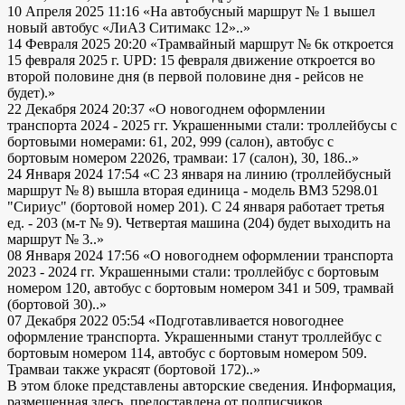
10 Апреля 2025 11:16
«На автобусный маршрут № 1 вышел
новый автобус «ЛиАЗ Ситимакс 12»..»
14 Февраля 2025 20:20
«Трамвайный маршрут № 6к откроется
15 февраля 2025 г. UPD: 15 февраля движение откроется во
второй половине дня (в первой половине дня - рейсов не
будет).»
22 Декабря 2024 20:37
«О новогоднем оформлении
транспорта 2024 - 2025 гг. Украшенными стали: троллейбусы с
бортовыми номерами: 61, 202, 999 (салон), автобус с
бортовым номером 22026, трамваи: 17 (салон), 30, 186..»
24 Января 2024 17:54
«С 23 января на линию (троллейбусный
маршрут № 8) вышла вторая единица - модель ВМЗ 5298.01
"Сириус" (бортовой номер 201). С 24 января работает третья
ед. - 203 (м-т № 9). Четвертая машина (204) будет выходить на
маршрут № 3..»
08 Января 2024 17:56
«О новогоднем оформлении транспорта
2023 - 2024 гг. Украшенными стали: троллейбус с бортовым
номером 120, автобус с бортовым номером 341 и 509, трамвай
(бортовой 30)..»
07 Декабря 2022 05:54
«Подготавливается новогоднее
оформление транспорта. Украшенными станут троллейбус с
бортовым номером 114, автобус с бортовым номером 509.
Трамваи также украсят (бортовой 172)..»
В этом блоке представлены авторские сведения. Информация,
размещенная здесь, предоставлена от подписчиков