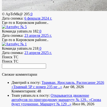
© ApTeMk@
205
0
Дата снимка:
6 февраля 2024 г.
Где-то в Кировском районе..
Команда yatrans.ru
182
0
Дата снимка:
23 апреля 2025 г.
Где-то в Кировском районе..
Команда yatrans.ru
218
0
Дата снимка:
23 апреля 2025 г.
Поиск ТС
Поиск ТС
Свежие комментарии
Дмитрий к посту:
Трамваи. Ярославль. Расписание 2026
«Травмай 5Р с номер 235 не ..»
Авг 08, 2026
Комментариев: 48
Team yatrans.ru к посту:
Открывается движение
автобусов по пригородному маршруту № 129..
«Снова
будет уточнение. Маршрут № 129 ..»
Июл 06, 2026