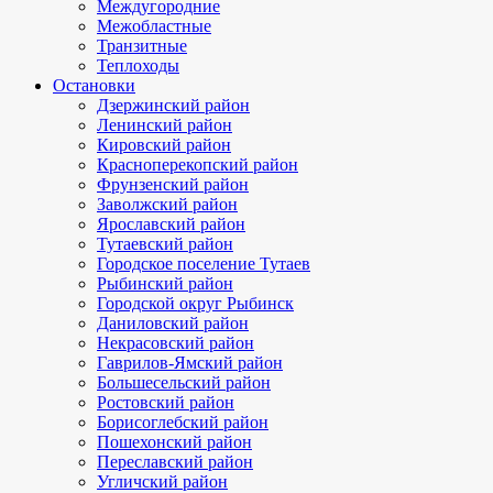
Междугородние
Межобластные
Транзитные
Теплоходы
Остановки
Дзержинский район
Ленинский район
Кировский район
Красноперекопский район
Фрунзенский район
Заволжский район
Ярославский район
Тутаевский район
Городское поселение Тутаев
Рыбинский район
Городской округ Рыбинск
Даниловский район
Некрасовский район
Гаврилов-Ямский район
Большесельский район
Ростовский район
Борисоглебский район
Пошехонский район
Переславский район
Угличский район