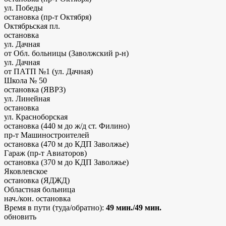
ул. Победы
остановка (пр-т Октября)
Октябрьская пл.
остановка
ул. Дачная
от Обл. больницы (Заволжский р-н)
ул. Дачная
от ПАТП №1 (ул. Дачная)
Школа № 50
остановка (ЯВРЗ)
ул. Линейная
остановка
ул. Красноборская
остановка
(440 м до ж/д ст. Филино)
пр-т Машиностроителей
остановка
(470 м до КДП Заволжье)
Гараж (пр-т Авиаторов)
остановка
(370 м до КДП Заволжье)
Яковлевское
остановка (ЯДЖД)
Областная больница
нач./кон. остановка
Время в пути (туда/обратно):
49 мин./49 мин.
обновить