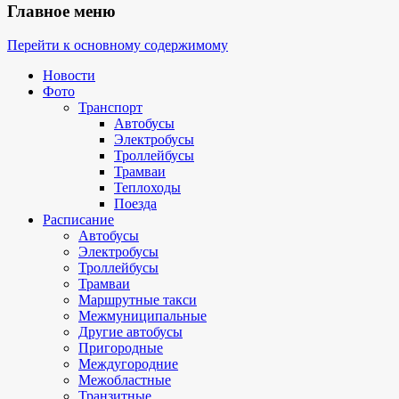
Главное меню
Перейти к основному содержимому
Новости
Фото
Транспорт
Автобусы
Электробусы
Троллейбусы
Трамваи
Теплоходы
Поезда
Расписание
Автобусы
Электробусы
Троллейбусы
Трамваи
Маршрутные такси
Межмуниципальные
Другие автобусы
Пригородные
Междугородние
Межобластные
Транзитные