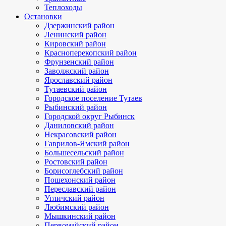
Теплоходы
Остановки
Дзержинский район
Ленинский район
Кировский район
Красноперекопский район
Фрунзенский район
Заволжский район
Ярославский район
Тутаевский район
Городское поселение Тутаев
Рыбинский район
Городской округ Рыбинск
Даниловский район
Некрасовский район
Гаврилов-Ямский район
Большесельский район
Ростовский район
Борисоглебский район
Пошехонский район
Переславский район
Угличский район
Любимский район
Мышкинский район
Первомайский район