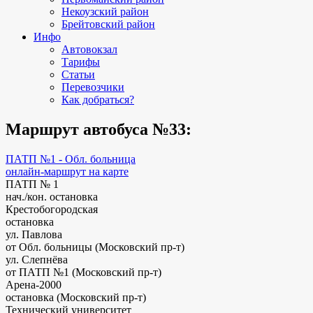
Некоузский район
Брейтовский район
Инфо
Автовокзал
Тарифы
Статьи
Перевозчики
Как добраться?
Маршрут автобуса №33:
ПАТП №1 - Обл. больница
онлайн-маршрут на карте
ПАТП № 1
нач./кон. остановка
Крестобогородская
остановка
ул. Павлова
от Обл. больницы (Московский пр-т)
ул. Слепнёва
от ПАТП №1 (Московский пр-т)
Арена-2000
остановка (Московский пр-т)
Технический университет