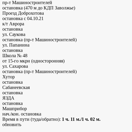
пр-т Машиностроителей
остановка
(470 м до КДП Заволжье)
Проезд Доброхотова
остановка
с 04.10.21
к/т Аврора
остановка
ул. Саукова
остановка (пр-т Машиностроителей)
ул. Папанина
остановка
Школа № 48
от 15-го мкрн (односторонняя)
ул. Сахарова
остановка (пр-т Машиностроителей)
Хутор
остановка
Сабанеевская
остановка
ЯЗДА
остановка
Машприбор
нач./кон. остановка
Время в пути (туда/обратно):
1 ч. 11 м./1 ч. 02 м.
обновить