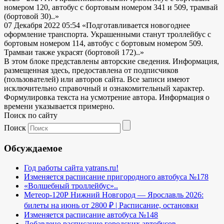
номером 120, автобус с бортовым номером 341 и 509, трамвай
(бортовой 30)..»
07 Декабря 2022 05:54
«Подготавливается новогоднее
оформление транспорта. Украшенными станут троллейбус с
бортовым номером 114, автобус с бортовым номером 509.
Трамваи также украсят (бортовой 172)..»
В этом блоке представлены авторские сведения. Информация,
размещенная здесь, предоставлена от подписчиков
(пользователей) или авторов сайта. Все записи имеют
исключительно справочный и ознакомительный характер.
Формулировка текста на усмотрение автора. Информация о
времени указывается примерно.
Поиск по сайту
Поиск
Обсуждаемое
Год работы сайта yatrans.ru!
Изменяется расписание пригородного автобуса №178
«Волшебный троллейбус»..
Метеор-120Р Нижний Новгород — Ярославль 2026:
билеты на июнь от 2800 ₽ | Расписание, остановки
Изменяется расписание автобуса №148
Добавлено расписание городских автобусов