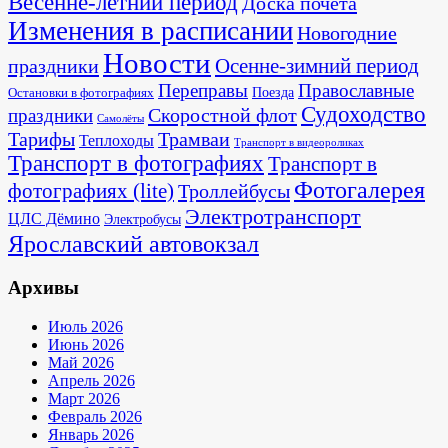
Весенне-летний период
Доска почёта
Изменения в расписании
Новогодние
Новости
Осенне-зимний период
праздники
Переправы
Православные
Поезда
Остановки в фотографиях
Судоходство
Скоростной флот
праздники
Самолёты
Тарифы
Трамваи
Теплоходы
Транспорт в видеороликах
Транспорт в фотографиях
Транспорт в
Фотогалерея
фотографиях (lite)
Троллейбусы
Электротранспорт
ЦЛС Дёмино
Электробусы
Ярославский автовокзал
Архивы
Июль 2026
Июнь 2026
Май 2026
Апрель 2026
Март 2026
Февраль 2026
Январь 2026