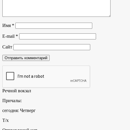
Имя
*
E-mail
*
Сайт
Речной вокзал
Причалы:
сегодня: Четверг
Т/х