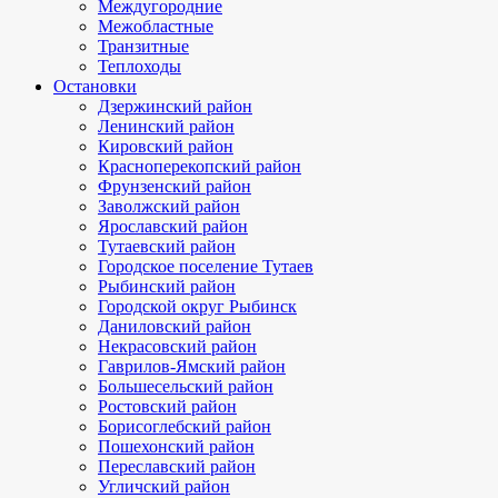
Междугородние
Межобластные
Транзитные
Теплоходы
Остановки
Дзержинский район
Ленинский район
Кировский район
Красноперекопский район
Фрунзенский район
Заволжский район
Ярославский район
Тутаевский район
Городское поселение Тутаев
Рыбинский район
Городской округ Рыбинск
Даниловский район
Некрасовский район
Гаврилов-Ямский район
Большесельский район
Ростовский район
Борисоглебский район
Пошехонский район
Переславский район
Угличский район