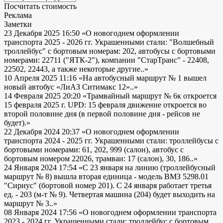
Посчитать стоимость
Реклама
Заметки
23 Декабря 2025 16:50
«О новогоднем оформлении
транспорта 2025 - 2026 гг. Украшенными стали: "Волшебный
троллейбус" с бортовым номерам: 202, автобусы с бортовыми
номерами: 22711 ("ЯТК-2"), компании "СтарТранс" - 22408,
22502, 22443, а также некоторые другие..»
10 Апреля 2025 11:16
«На автобусный маршрут № 1 вышел
новый автобус «ЛиАЗ Ситимакс 12»..»
14 Февраля 2025 20:20
«Трамвайный маршрут № 6к откроется
15 февраля 2025 г. UPD: 15 февраля движение откроется во
второй половине дня (в первой половине дня - рейсов не
будет).»
22 Декабря 2024 20:37
«О новогоднем оформлении
транспорта 2024 - 2025 гг. Украшенными стали: троллейбусы с
бортовыми номерами: 61, 202, 999 (салон), автобус с
бортовым номером 22026, трамваи: 17 (салон), 30, 186..»
24 Января 2024 17:54
«С 23 января на линию (троллейбусный
маршрут № 8) вышла вторая единица - модель ВМЗ 5298.01
"Сириус" (бортовой номер 201). С 24 января работает третья
ед. - 203 (м-т № 9). Четвертая машина (204) будет выходить на
маршрут № 3..»
08 Января 2024 17:56
«О новогоднем оформлении транспорта
2023 - 2024 гг. Украшенными стали: троллейбус с бортовым