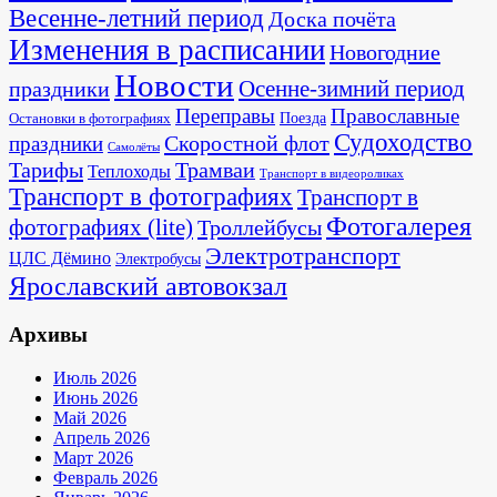
Весенне-летний период
Доска почёта
Изменения в расписании
Новогодние
Новости
Осенне-зимний период
праздники
Переправы
Православные
Поезда
Остановки в фотографиях
Судоходство
Скоростной флот
праздники
Самолёты
Тарифы
Трамваи
Теплоходы
Транспорт в видеороликах
Транспорт в фотографиях
Транспорт в
Фотогалерея
фотографиях (lite)
Троллейбусы
Электротранспорт
ЦЛС Дёмино
Электробусы
Ярославский автовокзал
Архивы
Июль 2026
Июнь 2026
Май 2026
Апрель 2026
Март 2026
Февраль 2026