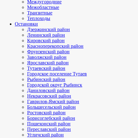
Междугородние
Межобластные
Транзитные
Теплоходы
Остановки
Дзержинский район
Ленинский район
Кировский район
Красноперекопский район
Фрунзенский район
Заволжский район
Ярославский район
Тутаевский район
Городское поселение Тутаев
Рыбинский район
Городской округ Рыбинск
Даниловский район
Некрасовский район
Гаврилов-Ямский район
Большесельский район
Ростовский район
Борисоглебский район
Пошехонский район
Переславский район
Угличский район