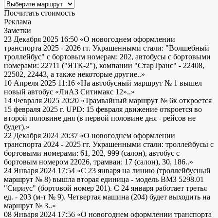
Посчитать стоимость
Реклама
Заметки
23 Декабря 2025 16:50
«О новогоднем оформлении
транспорта 2025 - 2026 гг. Украшенными стали: "Волшебный
троллейбус" с бортовым номерам: 202, автобусы с бортовыми
номерами: 22711 ("ЯТК-2"), компании "СтарТранс" - 22408,
22502, 22443, а также некоторые другие..»
10 Апреля 2025 11:16
«На автобусный маршрут № 1 вышел
новый автобус «ЛиАЗ Ситимакс 12»..»
14 Февраля 2025 20:20
«Трамвайный маршрут № 6к откроется
15 февраля 2025 г. UPD: 15 февраля движение откроется во
второй половине дня (в первой половине дня - рейсов не
будет).»
22 Декабря 2024 20:37
«О новогоднем оформлении
транспорта 2024 - 2025 гг. Украшенными стали: троллейбусы с
бортовыми номерами: 61, 202, 999 (салон), автобус с
бортовым номером 22026, трамваи: 17 (салон), 30, 186..»
24 Января 2024 17:54
«С 23 января на линию (троллейбусный
маршрут № 8) вышла вторая единица - модель ВМЗ 5298.01
"Сириус" (бортовой номер 201). С 24 января работает третья
ед. - 203 (м-т № 9). Четвертая машина (204) будет выходить на
маршрут № 3..»
08 Января 2024 17:56
«О новогоднем оформлении транспорта