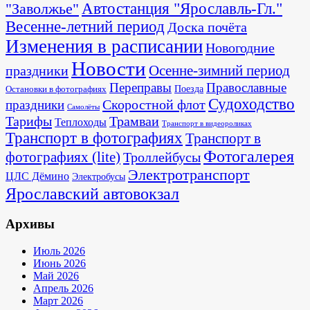
"Заволжье"
Автостанция "Ярославль-Гл."
Весенне-летний период
Доска почёта
Изменения в расписании
Новогодние
Новости
Осенне-зимний период
праздники
Переправы
Православные
Поезда
Остановки в фотографиях
Судоходство
Скоростной флот
праздники
Самолёты
Тарифы
Трамваи
Теплоходы
Транспорт в видеороликах
Транспорт в фотографиях
Транспорт в
Фотогалерея
фотографиях (lite)
Троллейбусы
Электротранспорт
ЦЛС Дёмино
Электробусы
Ярославский автовокзал
Архивы
Июль 2026
Июнь 2026
Май 2026
Апрель 2026
Март 2026