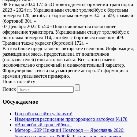
08 Января 2024 17:56
«О новогоднем оформлении транспорта
2023 - 2024 гг. Украшенными стали: троллейбус с бортовым
номером 120, автобус с бортовым номером 341 и 509, трамвай
(бортовой 30)..»
07 Декабря 2022 05:54
«Подготавливается новогоднее
оформление транспорта. Украшенными станут троллейбус с
бортовым номером 114, автобус с бортовым номером 509.
Трамваи также украсят (бортовой 172)..»
В этом блоке представлены авторские сведения. Информация,
размещенная здесь, предоставлена от подписчиков
(пользователей) или авторов сайта. Все записи имеют
исключительно справочный и ознакомительный характер.
Формулировка текста на усмотрение автора. Информация о
времени указывается примерно.
Поиск по сайту
Поиск
Обсуждаемое
Год работы сайта yatrans.ru!
Изменяется расписание пригородного автобуса №178
«Волшебный троллейбус»..
Метеор-120Р Нижний Новгород — Ярославль 2026:
билеты на июнь от 2800 ₽ | Расписание, остановки