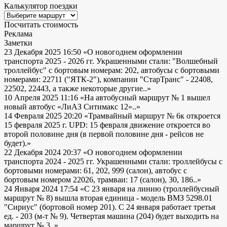
Калькулятор поездки
Посчитать стоимость
Реклама
Заметки
23 Декабря 2025 16:50
«О новогоднем оформлении
транспорта 2025 - 2026 гг. Украшенными стали: "Волшебный
троллейбус" с бортовым номерам: 202, автобусы с бортовыми
номерами: 22711 ("ЯТК-2"), компании "СтарТранс" - 22408,
22502, 22443, а также некоторые другие..»
10 Апреля 2025 11:16
«На автобусный маршрут № 1 вышел
новый автобус «ЛиАЗ Ситимакс 12»..»
14 Февраля 2025 20:20
«Трамвайный маршрут № 6к откроется
15 февраля 2025 г. UPD: 15 февраля движение откроется во
второй половине дня (в первой половине дня - рейсов не
будет).»
22 Декабря 2024 20:37
«О новогоднем оформлении
транспорта 2024 - 2025 гг. Украшенными стали: троллейбусы с
бортовыми номерами: 61, 202, 999 (салон), автобус с
бортовым номером 22026, трамваи: 17 (салон), 30, 186..»
24 Января 2024 17:54
«С 23 января на линию (троллейбусный
маршрут № 8) вышла вторая единица - модель ВМЗ 5298.01
"Сириус" (бортовой номер 201). С 24 января работает третья
ед. - 203 (м-т № 9). Четвертая машина (204) будет выходить на
маршрут № 3..»