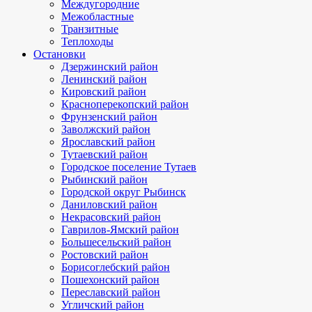
Междугородние
Межобластные
Транзитные
Теплоходы
Остановки
Дзержинский район
Ленинский район
Кировский район
Красноперекопский район
Фрунзенский район
Заволжский район
Ярославский район
Тутаевский район
Городское поселение Тутаев
Рыбинский район
Городской округ Рыбинск
Даниловский район
Некрасовский район
Гаврилов-Ямский район
Большесельский район
Ростовский район
Борисоглебский район
Пошехонский район
Переславский район
Угличский район