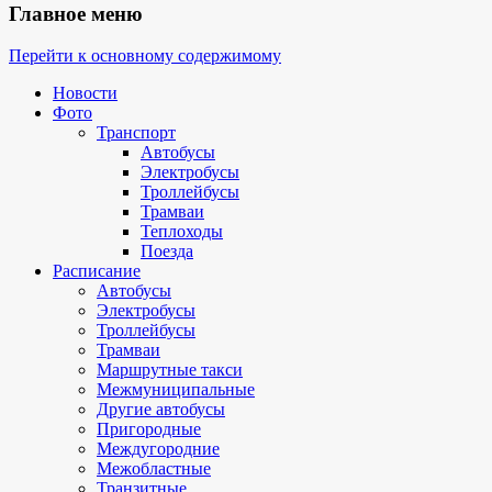
Главное меню
Перейти к основному содержимому
Новости
Фото
Транспорт
Автобусы
Электробусы
Троллейбусы
Трамваи
Теплоходы
Поезда
Расписание
Автобусы
Электробусы
Троллейбусы
Трамваи
Маршрутные такси
Межмуниципальные
Другие автобусы
Пригородные
Междугородние
Межобластные
Транзитные