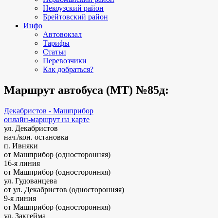
Некоузский район
Брейтовский район
Инфо
Автовокзал
Тарифы
Статьи
Перевозчики
Как добраться?
Маршрут автобуса (МТ) №85д:
Декабристов - Машприбор
онлайн-маршрут на карте
ул. Декабристов
нач./кон. остановка
п. Ивняки
от Машприбор (односторонняя)
16-я линия
от Машприбор (односторонняя)
ул. Гудованцева
от ул. Декабристов (односторонняя)
9-я линия
от Машприбор (односторонняя)
ул. Закгейма