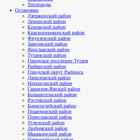
Теплоходы
Остановки
Дзержинский район
Ленинский район
Кировский район
Красноперекопский район
Фрунзенский район
Заволжский район
Ярославский район
Тутаевский район
Городское поселение Тутаев
Рыбинский район
Городской округ Рыбинск
Даниловский район
Некрасовский район
Гаврилов-Ямский район
Большесельский район
Ростовский район
Борисоглебский район
Пошехонский район
Переславский район
Угличский район
Любимский район
Мышкинский район
Первомайский район