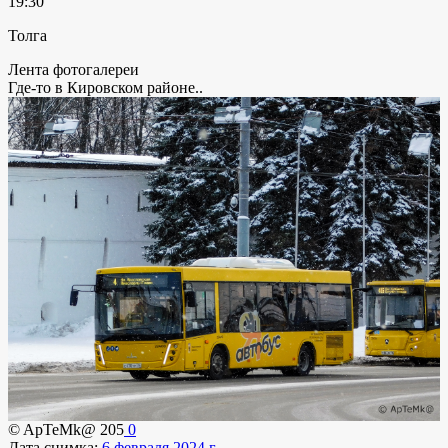
19:30
Толга
Лента фотогалереи
Где-то в Кировском районе..
© ApTeMk@
205
0
Дата снимка:
6 февраля 2024 г.