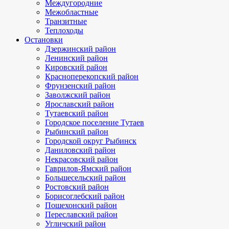
Междугородние
Межобластные
Транзитные
Теплоходы
Остановки
Дзержинский район
Ленинский район
Кировский район
Красноперекопский район
Фрунзенский район
Заволжский район
Ярославский район
Тутаевский район
Городское поселение Тутаев
Рыбинский район
Городской округ Рыбинск
Даниловский район
Некрасовский район
Гаврилов-Ямский район
Большесельский район
Ростовский район
Борисоглебский район
Пошехонский район
Переславский район
Угличский район