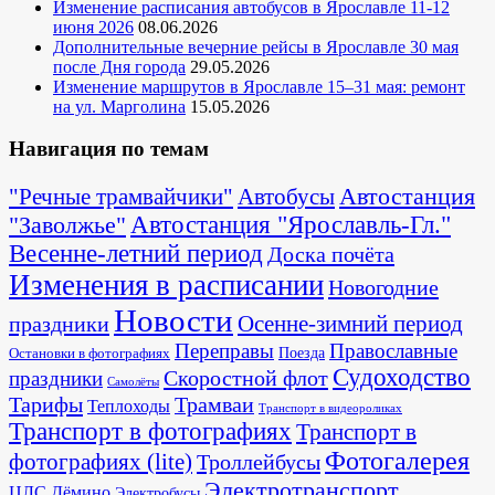
Изменение расписания автобусов в Ярославле 11-12
июня 2026
08.06.2026
Дополнительные вечерние рейсы в Ярославле 30 мая
после Дня города
29.05.2026
Изменение маршрутов в Ярославле 15–31 мая: ремонт
на ул. Марголина
15.05.2026
Навигация по темам
Автостанция
"Речные трамвайчики"
Автобусы
"Заволжье"
Автостанция "Ярославль-Гл."
Весенне-летний период
Доска почёта
Изменения в расписании
Новогодние
Новости
Осенне-зимний период
праздники
Переправы
Православные
Поезда
Остановки в фотографиях
Судоходство
Скоростной флот
праздники
Самолёты
Тарифы
Трамваи
Теплоходы
Транспорт в видеороликах
Транспорт в фотографиях
Транспорт в
Фотогалерея
фотографиях (lite)
Троллейбусы
Электротранспорт
ЦЛС Дёмино
Электробусы