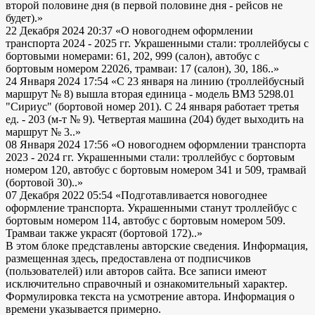
второй половине дня (в первой половине дня - рейсов не
будет).»
22 Декабря 2024 20:37
«О новогоднем оформлении
транспорта 2024 - 2025 гг. Украшенными стали: троллейбусы с
бортовыми номерами: 61, 202, 999 (салон), автобус с
бортовым номером 22026, трамваи: 17 (салон), 30, 186..»
24 Января 2024 17:54
«С 23 января на линию (троллейбусный
маршрут № 8) вышла вторая единица - модель ВМЗ 5298.01
"Сириус" (бортовой номер 201). С 24 января работает третья
ед. - 203 (м-т № 9). Четвертая машина (204) будет выходить на
маршрут № 3..»
08 Января 2024 17:56
«О новогоднем оформлении транспорта
2023 - 2024 гг. Украшенными стали: троллейбус с бортовым
номером 120, автобус с бортовым номером 341 и 509, трамвай
(бортовой 30)..»
07 Декабря 2022 05:54
«Подготавливается новогоднее
оформление транспорта. Украшенными станут троллейбус с
бортовым номером 114, автобус с бортовым номером 509.
Трамваи также украсят (бортовой 172)..»
В этом блоке представлены авторские сведения. Информация,
размещенная здесь, предоставлена от подписчиков
(пользователей) или авторов сайта. Все записи имеют
исключительно справочный и ознакомительный характер.
Формулировка текста на усмотрение автора. Информация о
времени указывается примерно.