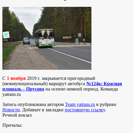
С
1 ноября
2019 г. закрывается пригородный
(межмуниципальный) маршрут автобуса
№124к: Красная
площадь – Прусово
на осенне-зимний период. Команда
yatrans.ru
Запись опубликована автором
Team yatrans.ru
в рубрике
Новости
. Добавьте в закладки
постоянную ссылку
.
Речной вокзал
Причалы: