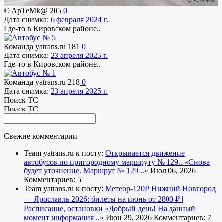
© ApTeMk@
205
0
Дата снимка:
6 февраля 2024 г.
Где-то в Кировском районе..
Команда yatrans.ru
181
0
Дата снимка:
23 апреля 2025 г.
Где-то в Кировском районе..
Команда yatrans.ru
218
0
Дата снимка:
23 апреля 2025 г.
Поиск ТС
Поиск ТС
Свежие комментарии
Team yatrans.ru к посту:
Открывается движение
автобусов по пригородному маршруту № 129..
«Снова
будет уточнение. Маршрут № 129 ..»
Июл 06, 2026
Комментариев: 5
Team yatrans.ru к посту:
Метеор-120Р Нижний Новгород
— Ярославль 2026: билеты на июнь от 2800 ₽ |
Расписание, остановки
«Добрый день! На данный
момент информация ..»
Июн 29, 2026
Комментариев: 7