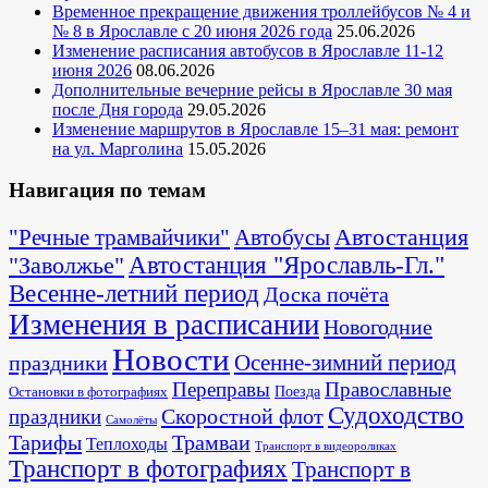
Временное прекращение движения троллейбусов № 4 и
№ 8 в Ярославле с 20 июня 2026 года
25.06.2026
Изменение расписания автобусов в Ярославле 11-12
июня 2026
08.06.2026
Дополнительные вечерние рейсы в Ярославле 30 мая
после Дня города
29.05.2026
Изменение маршрутов в Ярославле 15–31 мая: ремонт
на ул. Марголина
15.05.2026
Навигация по темам
Автостанция
"Речные трамвайчики"
Автобусы
"Заволжье"
Автостанция "Ярославль-Гл."
Весенне-летний период
Доска почёта
Изменения в расписании
Новогодние
Новости
Осенне-зимний период
праздники
Переправы
Православные
Поезда
Остановки в фотографиях
Судоходство
Скоростной флот
праздники
Самолёты
Тарифы
Трамваи
Теплоходы
Транспорт в видеороликах
Транспорт в фотографиях
Транспорт в