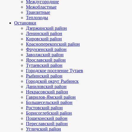
Междугородние
Межобластные
Транзитные
Теплоходы
Остановки
Дзержинский район
Ленинский район
Кировский район
Красноперекопский район
Фрунзенский район
Заволжский район
Ярославский район
Тутаевский район
Городское поселение Тутаев
Рыбинский район
Городской округ Рыбинск
Даниловский район
Некрасовский район
Гаврилов-Ямский район
Большесельский район
Ростовский район
Борисоглебский район
Пошехонский район
Переславский район
Угличский район