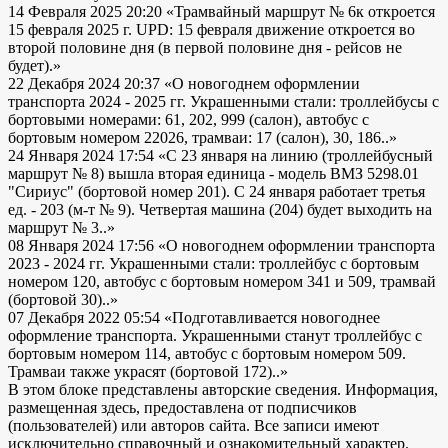
14 Февраля 2025 20:20
«Трамвайный маршрут № 6к откроется
15 февраля 2025 г. UPD: 15 февраля движение откроется во
второй половине дня (в первой половине дня - рейсов не
будет).»
22 Декабря 2024 20:37
«О новогоднем оформлении
транспорта 2024 - 2025 гг. Украшенными стали: троллейбусы с
бортовыми номерами: 61, 202, 999 (салон), автобус с
бортовым номером 22026, трамваи: 17 (салон), 30, 186..»
24 Января 2024 17:54
«С 23 января на линию (троллейбусный
маршрут № 8) вышла вторая единица - модель ВМЗ 5298.01
"Сириус" (бортовой номер 201). С 24 января работает третья
ед. - 203 (м-т № 9). Четвертая машина (204) будет выходить на
маршрут № 3..»
08 Января 2024 17:56
«О новогоднем оформлении транспорта
2023 - 2024 гг. Украшенными стали: троллейбус с бортовым
номером 120, автобус с бортовым номером 341 и 509, трамвай
(бортовой 30)..»
07 Декабря 2022 05:54
«Подготавливается новогоднее
оформление транспорта. Украшенными станут троллейбус с
бортовым номером 114, автобус с бортовым номером 509.
Трамваи также украсят (бортовой 172)..»
В этом блоке представлены авторские сведения. Информация,
размещенная здесь, предоставлена от подписчиков
(пользователей) или авторов сайта. Все записи имеют
исключительно справочный и ознакомительный характер.