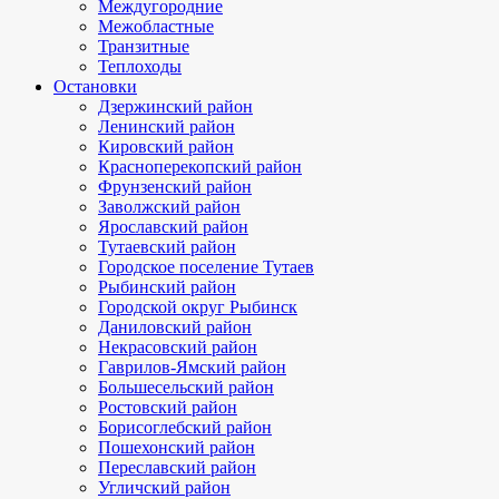
Междугородние
Межобластные
Транзитные
Теплоходы
Остановки
Дзержинский район
Ленинский район
Кировский район
Красноперекопский район
Фрунзенский район
Заволжский район
Ярославский район
Тутаевский район
Городское поселение Тутаев
Рыбинский район
Городской округ Рыбинск
Даниловский район
Некрасовский район
Гаврилов-Ямский район
Большесельский район
Ростовский район
Борисоглебский район
Пошехонский район
Переславский район
Угличский район