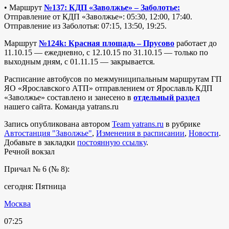
• Маршрут
№137: КДП «Заволжье» – Заболотье:
Отправление от КДП «Заволжье»: 05:30, 12:00, 17:40.
Отправление из Заболотья: 07:15, 13:50, 19:25.
Маршрут
№124k: Красная площадь – Прусово
работает до
11.10.15 — ежедневно, с 12.10.15 по 31.10.15 — только по
выходным дням, с 01.11.15 — закрывается.
Расписание автобусов по межмуниципальным маршрутам ГП
ЯО «Ярославского АТП» отправлением от Ярославль КДП
«Заволжье» составлено и занесено в
отдельный раздел
нашего сайта. Команда yatrans.ru
Запись опубликована автором
Team yatrans.ru
в рубрике
Автостанция "Заволжье"
,
Изменения в расписании
,
Новости
.
Добавьте в закладки
постоянную ссылку
.
Речной вокзал
Причал № 6 (№ 8):
сегодня: Пятница
Москва
07:25