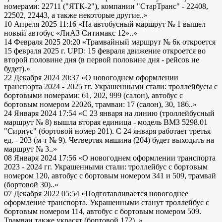
номерами: 22711 ("ЯТК-2"), компании "СтарТранс" - 22408,
22502, 22443, а также некоторые другие..»
10 Апреля 2025 11:16
«На автобусный маршрут № 1 вышел
новый автобус «ЛиАЗ Ситимакс 12»..»
14 Февраля 2025 20:20
«Трамвайный маршрут № 6к откроется
15 февраля 2025 г. UPD: 15 февраля движение откроется во
второй половине дня (в первой половине дня - рейсов не
будет).»
22 Декабря 2024 20:37
«О новогоднем оформлении
транспорта 2024 - 2025 гг. Украшенными стали: троллейбусы с
бортовыми номерами: 61, 202, 999 (салон), автобус с
бортовым номером 22026, трамваи: 17 (салон), 30, 186..»
24 Января 2024 17:54
«С 23 января на линию (троллейбусный
маршрут № 8) вышла вторая единица - модель ВМЗ 5298.01
"Сириус" (бортовой номер 201). С 24 января работает третья
ед. - 203 (м-т № 9). Четвертая машина (204) будет выходить на
маршрут № 3..»
08 Января 2024 17:56
«О новогоднем оформлении транспорта
2023 - 2024 гг. Украшенными стали: троллейбус с бортовым
номером 120, автобус с бортовым номером 341 и 509, трамвай
(бортовой 30)..»
07 Декабря 2022 05:54
«Подготавливается новогоднее
оформление транспорта. Украшенными станут троллейбус с
бортовым номером 114, автобус с бортовым номером 509.
Трамваи также украсят (бортовой 172)..»