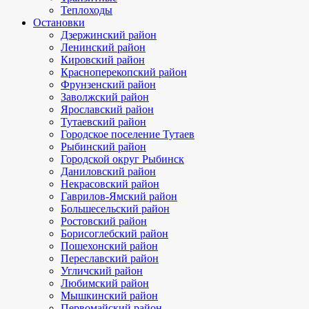
Теплоходы
Остановки
Дзержинский район
Ленинский район
Кировский район
Красноперекопский район
Фрунзенский район
Заволжский район
Ярославский район
Тутаевский район
Городское поселение Тутаев
Рыбинский район
Городской округ Рыбинск
Даниловский район
Некрасовский район
Гаврилов-Ямский район
Большесельский район
Ростовский район
Борисоглебский район
Пошехонский район
Переславский район
Угличский район
Любимский район
Мышкинский район
Первомайский район