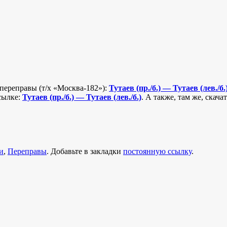
 переправы (т/х «Москва-182»):
Тутаев (пр./б.) — Тутаев (лев./б.
сылке:
Тутаев (пр./б.) — Тутаев (лев./б.)
. А также, там же, скач
и
,
Переправы
. Добавьте в закладки
постоянную ссылку
.