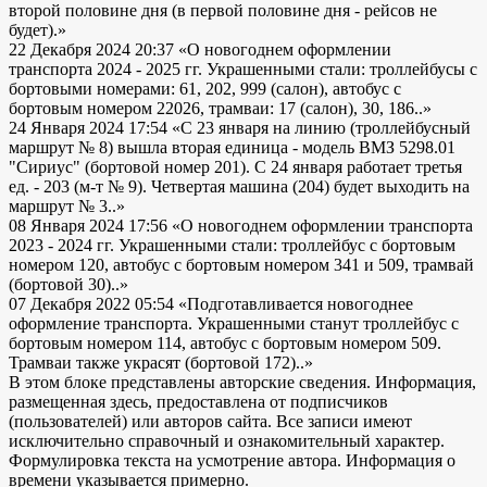
второй половине дня (в первой половине дня - рейсов не
будет).»
22 Декабря 2024 20:37
«О новогоднем оформлении
транспорта 2024 - 2025 гг. Украшенными стали: троллейбусы с
бортовыми номерами: 61, 202, 999 (салон), автобус с
бортовым номером 22026, трамваи: 17 (салон), 30, 186..»
24 Января 2024 17:54
«С 23 января на линию (троллейбусный
маршрут № 8) вышла вторая единица - модель ВМЗ 5298.01
"Сириус" (бортовой номер 201). С 24 января работает третья
ед. - 203 (м-т № 9). Четвертая машина (204) будет выходить на
маршрут № 3..»
08 Января 2024 17:56
«О новогоднем оформлении транспорта
2023 - 2024 гг. Украшенными стали: троллейбус с бортовым
номером 120, автобус с бортовым номером 341 и 509, трамвай
(бортовой 30)..»
07 Декабря 2022 05:54
«Подготавливается новогоднее
оформление транспорта. Украшенными станут троллейбус с
бортовым номером 114, автобус с бортовым номером 509.
Трамваи также украсят (бортовой 172)..»
В этом блоке представлены авторские сведения. Информация,
размещенная здесь, предоставлена от подписчиков
(пользователей) или авторов сайта. Все записи имеют
исключительно справочный и ознакомительный характер.
Формулировка текста на усмотрение автора. Информация о
времени указывается примерно.