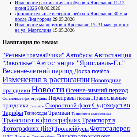
Изменение расписания автобусов в Ярославле 11-12
июня 2026
08.06.2026
Дополнительные вечерние рейсы в Ярославле 30 мая
после Дня города
29.05.2026
Изменение маршрутов в Ярославле 15–31 мая: ремонт
на ул. Марголина
15.05.2026
Навигация по темам
Автостанция
"Речные трамвайчики"
Автобусы
"Заволжье"
Автостанция "Ярославль-Гл."
Весенне-летний период
Доска почёта
Изменения в расписании
Новогодние
Новости
Осенне-зимний период
праздники
Переправы
Православные
Поезда
Остановки в фотографиях
Судоходство
Скоростной флот
праздники
Самолёты
Тарифы
Трамваи
Теплоходы
Транспорт в видеороликах
Транспорт в фотографиях
Транспорт в
Фотогалерея
фотографиях (lite)
Троллейбусы
Электротранспорт
ЦЛС Дёмино