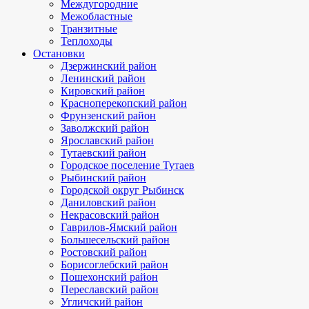
Междугородние
Межобластные
Транзитные
Теплоходы
Остановки
Дзержинский район
Ленинский район
Кировский район
Красноперекопский район
Фрунзенский район
Заволжский район
Ярославский район
Тутаевский район
Городское поселение Тутаев
Рыбинский район
Городской округ Рыбинск
Даниловский район
Некрасовский район
Гаврилов-Ямский район
Большесельский район
Ростовский район
Борисоглебский район
Пошехонский район
Переславский район
Угличский район