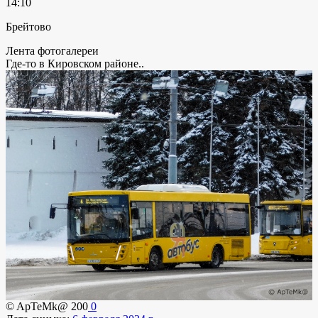
14:10
Брейтово
Лента фотогалереи
Где-то в Кировском районе..
© ApTeMk@
200
0